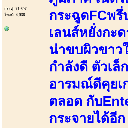
กระทู้: 71,697
กระฉูดFCพรึ่
โพสต์: 4,936
เลนส์หยั่งกะดาร
น่าขบผิวขาวใ
กำลังดี ตัวเ
อารมณ์ดีคุยเก่
ตลอด กับEnt
กระจายได้อีก