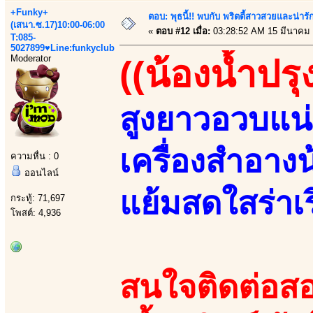
+Funky+
ตอบ: พุธนี้!! พบกับ พริตตี้สาวสวยและน่ารั
(เสนา.ซ.17)10:00-06:00
«
ตอบ #12 เมื่อ:
03:28:52 AM 15 มีนาคม 
T:085-
5027899♥Line:funkyclub
Moderator
((น้องน้ำปรุ
สูงยาวอวบแน่
เครื่องสำอางน
ความหื่น : 0
ออนไลน์
แย้มสดใสร่าเร
กระทู้: 71,697
โพสต์: 4,936
สนใจติดต่อสอ