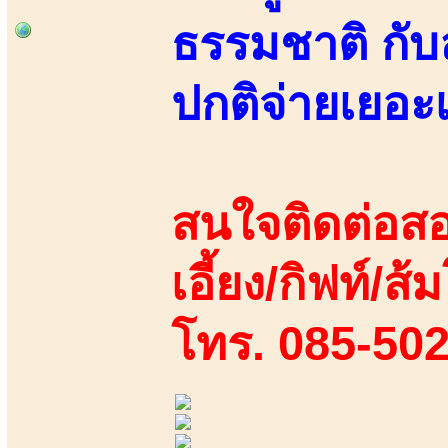
ธรรมชาติ กั
ปกติจ่ายเยอะ
สนใจติดต่อสอ
เอี้ยง/กิฟท์/ส้ม
โทร. 085-50