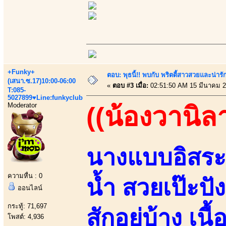
+Funky+
ตอบ: พุธนี้!! พบกับ พริตตี้สาวสวยและน่ารั
(เสนา.ซ.17)10:00-06:00
«
ตอบ #3 เมื่อ:
02:51:50 AM 15 มีนาคม 2
T:085-
5027899♥Line:funkyclub
Moderator
((น้องวานิล
นางแบบอิสระถ่
ความหื่น : 0
น้ำ สวยเป๊ะปัง
ออนไลน์
กระทู้: 71,697
สักอยู่บ้าง เนื
โพสต์: 4,936