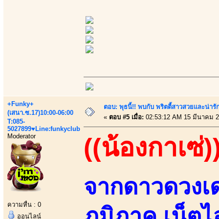
+Funky+
ตอบ: พุธนี้!! พบกับ พริตตี้สาวสวยและน่ารั
(เสนา.ซ.17)10:00-06:00
«
ตอบ #5 เมื่อ:
02:53:12 AM 15 มีนาคม 2
T:085-
5027899♥Line:funkyclub
Moderator
((น้องกาเซ่)
จากดาวดวงเด่
ความหื่น : 0
ภูมิภาค เน็
ออนไลน์