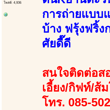
โพสต์: 4,936
การถ่ายแบบแฟ
บ้าง ฟรุ้งฟริ้ง
ศัยดี๊ดี
สนใจติดต่อสอ
เอี้ยง/กิฟท์/ส้ม
โทร. 085-50