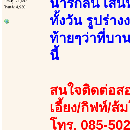
น่ารักล้น เสน
กระทู้: 71,697
โพสต์: 4,936
ทั้งวัน รูปร่
ท้ายๆว่าที่บ
นี้
สนใจติดต่อสอ
เอี้ยง/กิฟท์/ส้ม
โทร. 085-50