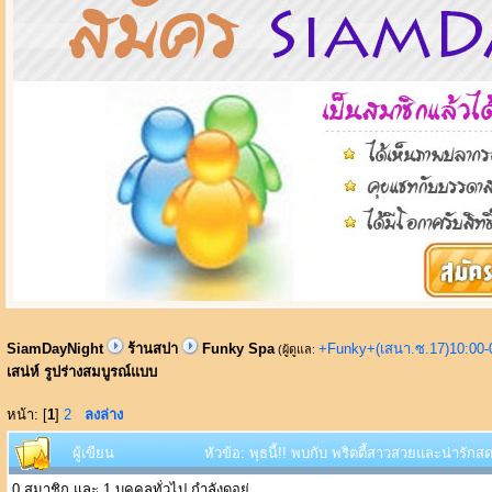
SiamDayNight
ร้านสปา
Funky Spa
+Funky+(เสนา.ซ.17)10:00-
(ผู้ดูแล:
เสน่ห์ รูปร่างสมบูรณ์แบบ
หน้า: [
1
]
2
ลงล่าง
ผู้เขียน
หัวข้อ: พุธนี้!! พบกับ พริตตี้สาวสวยและน่ารักส
0 สมาชิก และ 1 บุคคลทั่วไป กำลังดูอยู่