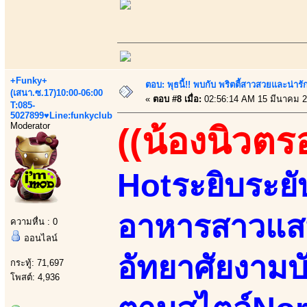
+Funky+
ตอบ: พุธนี้!! พบกับ พริตตี้สาวสวยและน่ารั
(เสนา.ซ.17)10:00-06:00
«
ตอบ #8 เมื่อ:
02:56:14 AM 15 มีนาคม 2
T:085-
5027899♥Line:funkyclub
Moderator
((น้องนิวตร
Hotระยิบระยั
อาหารสาวแสน
ความหื่น : 0
ออนไลน์
อัทยาศัยงามบั
กระทู้: 71,697
โพสต์: 4,936