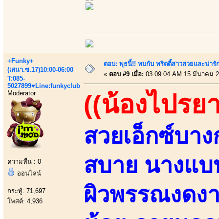
+Funky+
ตอบ: พุธนี้!! พบกับ พริตตี้สาวสวยและน่ารั
(เสนา.ซ.17)10:00-06:00
«
ตอบ #9 เมื่อ:
03:09:04 AM 15 มีนาคม 2
T:085-
5027899♥Line:funkyclub
Moderator
((น้องไปรยา
สวยเอ็กซ์บางก
สบาย นางแบบ
ความหื่น : 0
ออนไลน์
ผิวพรรณงดงาม
กระทู้: 71,697
โพสต์: 4,936