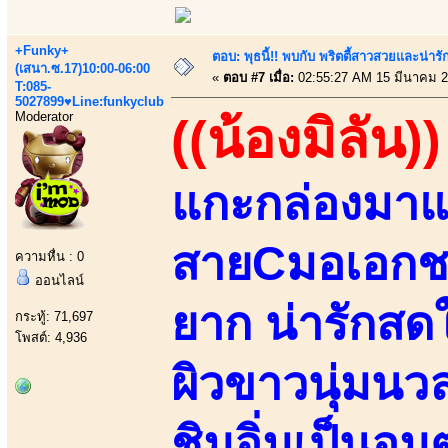
+Funky+
ตอบ: พุธนี้!! พบกับ พริตตี้สาวสวยและน่ารั
(เสนา.ซ.17)10:00-06:00
«
ตอบ #7 เมื่อ:
02:55:27 AM 15 มีนาคม 2
T:085-
5027899♥Line:funkyclub
Moderator
((น้องมิลัน))
แกะกล่องมาแบ
สายCมอเอกชนแ
ความหื่น : 0
ออนไลน์
ยาก น่ารักสดใ
กระทู้: 71,697
โพสต์: 4,936
ผิวขาวนุ่มนว
ชิมอิ่มเป็นอม