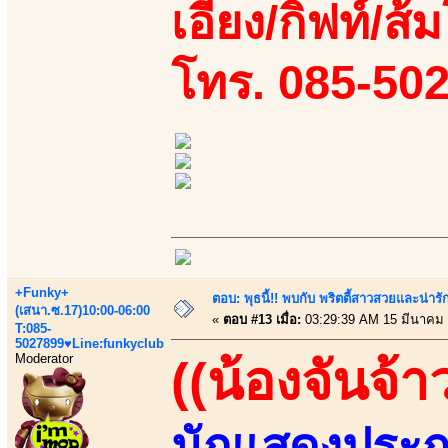
เอี้ยง/กิฟท์/ส้ม
โทร. 085-50
+Funky+
ตอบ: พุธนี้!! พบกับ พริตตี้สาวสวยและน่ารั
(เสนา.ซ.17)10:00-06:00
«
ตอบ #13 เมื่อ:
03:29:39 AM 15 มีนาคม 
T:085-
5027899♥Line:funkyclub
Moderator
((น้องจันจ้า
นักแสดงประก