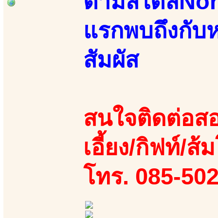
ตามสไตล์North
แรกพบถึงกับ
สัมผัส
สนใจติดต่อสอ
เอี้ยง/กิฟท์/ส้ม
โทร. 085-50