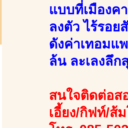
แบบที่เมืองค
ลงตัว ไร้รอยส
ดังค่าเทอมแพ
ล้น ละเลงลึกส
สนใจติดต่อสอ
เอี้ยง/กิฟท์/ส้ม