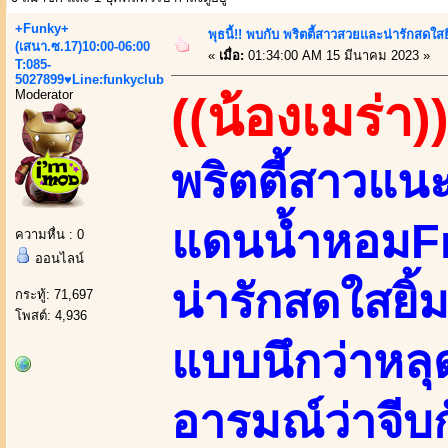
+Funky+
พุธนี้!! พบกับ พริตตี้สาวสวยและน่ารักสดใสย
(เสนา.ซ.17)10:00-06:00
«
เมื่อ:
01:34:00 AM 15 มีนาคม 2023 »
T:085-
5027899♥Line:funkyclub
Moderator
((น้องเมร่า)
พริตตี้สาวแน
แดนน้ำหอมF
ความหื่น : 0
ออนไลน์
น่ารักสดใสยิ้ม
กระทู้: 71,697
โพสต์: 4,936
แบบนึกว่าหล
อารมณ์ว่าจีบก