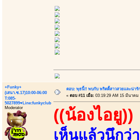
+Funky+
ตอบ: พุธนี้!! พบกับ พริตตี้สาวสวยและน่ารั
(เสนา.ซ.17)10:00-06:00
«
ตอบ #11 เมื่อ:
03:19:29 AM 15 มีนาคม 
T:085-
5027899♥Line:funkyclub
Moderator
((น้องไอยู))
เห็นแล้วนึก