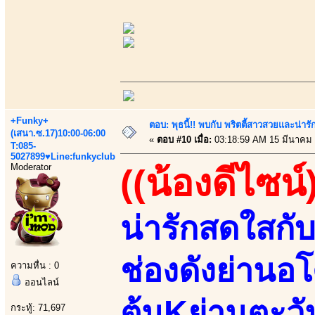
+Funky+
ตอบ: พุธนี้!! พบกับ พริตตี้สาวสวยและน่ารั
(เสนา.ซ.17)10:00-06:00
«
ตอบ #10 เมื่อ:
03:18:59 AM 15 มีนาคม 
T:085-
5027899♥Line:funkyclub
Moderator
((น้องดีไซน์
น่ารักสดใสก
ช่องดังย่านอโ
ความหื่น : 0
ออนไลน์
ต้นKย่านตะว
กระทู้: 71,697