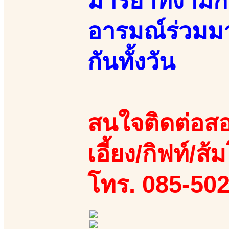
มารยาทงามกิร
อารมณ์ร่วมมา
กันทั้งวัน
สนใจติดต่อสอ
เอี้ยง/กิฟท์/ส้ม
โทร. 085-50