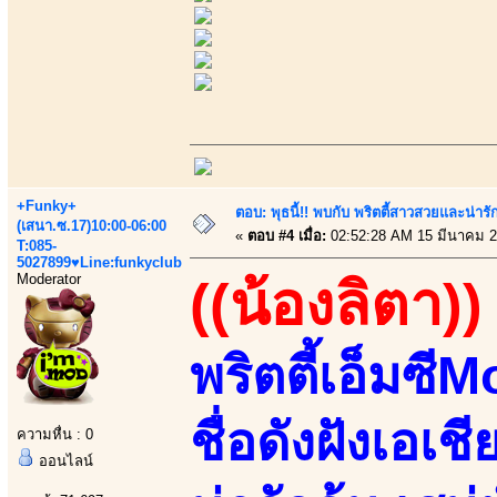
+Funky+
ตอบ: พุธนี้!! พบกับ พริตตี้สาวสวยและน่ารั
(เสนา.ซ.17)10:00-06:00
«
ตอบ #4 เมื่อ:
02:52:28 AM 15 มีนาคม 2
T:085-
5027899♥Line:funkyclub
Moderator
((น้องลิตา))
พริตตี้เอ็มซ
ชื่อดังฝังเอเช
ความหื่น : 0
ออนไลน์