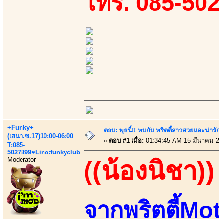
โทร. 085-50
+Funky+
ตอบ: พุธนี้!! พบกับ พริตตี้สาวสวยและน่ารั
(เสนา.ซ.17)10:00-06:00
«
ตอบ #1 เมื่อ:
01:34:45 AM 15 มีนาคม 2
T:085-
5027899♥Line:funkyclub
Moderator
((น้องนิชา))
จากพริตตี้Mot