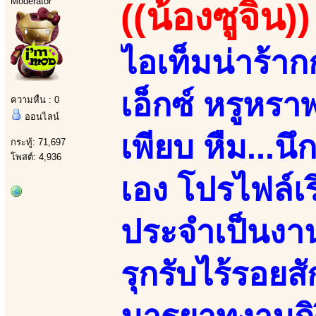
Moderator
((น้องซูจิน))
ไอเท็มน่าร้
เอ็กซ์ หรูหร
ความหื่น : 0
ออนไลน์
เพียบ หืม...น
กระทู้: 71,697
โพสต์: 4,936
เอง โปรไฟล์เ
ประจำเป็นงาน
รุกรับไร้รอยส