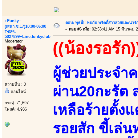
+Funky+
ตอบ: พุธนี้!! พบกับ พริตตี้สาวสวยและน่ารั
(เสนา.ซ.17)10:00-06:00
«
ตอบ #6 เมื่อ:
02:53:41 AM 15 มีนาคม 2
T:085-
5027899♥Line:funkyclub
Moderator
((น้องรอรัก)
ผู้ช่วยประจำค
ความหื่น : 0
ผ่าน20กะรัต 
ออนไลน์
กระทู้: 71,697
เหลือร้ายตั้งแ
โพสต์: 4,936
รอยสัก ขี้เล