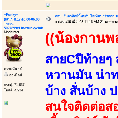
+Funky+
ตอบ: วันอาทิตย์นี้พบกับ ไอเท็มน่าร้ากกก
(เสนา.ซ.17)10:00-06:00
«
ตอบ #16 เมื่อ:
03:11:16 AM 21 พฤษภาค
T:085-
5027899♥Line:funkyclub
Moderator
((น้องกานพล
สายCปีท้ายๆ ส
ความหื่น : 0
หวานมัน น่า
ออฟไลน์
กระทู้: 71,637
บ้าง สั่นบ้าง
โพสต์: 4,934
สนใจติดต่อสอ