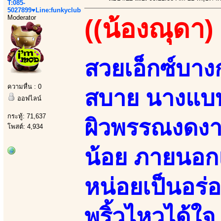
T:085-
5027899♥Line:funkyclub
Moderator
((น้องณุดา)
สวยเอ็กซ์บางก
ความหื่น : 0
สบาย นางแบบ
ออฟไลน์
กระทู้: 71,637
ผิวพรรณงดงาม
โพสต์: 4,934
น้อย ภายนอก
หน่อยเป็นอร่
พริ้วไหวได้ใจ