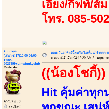
เอี้ยง/กิฟท์/ส้ม
โทร. 085-50
+Funky+
ตอบ: วันอาทิตย์นี้พบกับ ไอเท็มน่าร้ากกก
(เสนา.ซ.17)10:00-06:00
«
ตอบ #17 เมื่อ:
03:12:29 AM 21 พฤษภาค
T:085-
5027899♥Line:funkyclub
Moderator
((น้องโชกี้))
Hit คุ้มค่าท
ความหื่น : 0
ทุกขณะ เสน่
ออฟไลน์