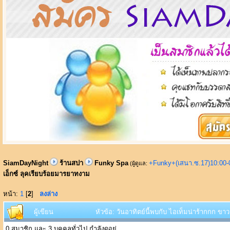
SiamDayNight
ร้านสปา
Funky Spa
+Funky+(เสนา.ซ.17)10:00-
(ผู้ดูแล:
เอ็กซ์ ลุคเรียบร้อยมารยาทงาม
หน้า:
1
[
2
]
ลงล่าง
ผู้เขียน
หัวข้อ: วันอาทิตย์นี้พบกับ ไอเท็มน่าร้ากกก ข
0 สมาชิก และ 3 บุคคลทั่วไป กำลังดูอยู่