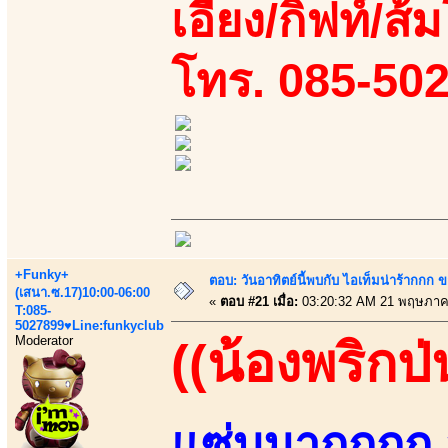
เอี้ยง/กิฟท์/ส้ม
โทร. 085-50
+Funky+
ตอบ: วันอาทิตย์นี้พบกับ ไอเท็มน่าร้ากกก
(เสนา.ซ.17)10:00-06:00
«
ตอบ #21 เมื่อ:
03:20:32 AM 21 พฤษภาค
T:085-
5027899♥Line:funkyclub
Moderator
((น้องพริกป่
แซ่บมากกกก ส