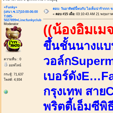
+Funky+
ตอบ: วันอาทิตย์นี้พบกับ ไอเท็มน่าร้ากกก
(เสนา.ซ.17)10:00-06:00
«
ตอบ #15 เมื่อ:
03:10:43 AM 21 พฤษภาค
T:085-
5027899♥Line:funkyclub
Moderator
((น้องอิมเมจ
ขึ้นชั้นนางแ
วอล์กSupermo
ความหื่น : 0
ออฟไลน์
เบอร์ดังE…
กระทู้: 71,637
โพสต์: 4,934
กรุงเทพ สายC
พริตตี้เอ็มซี