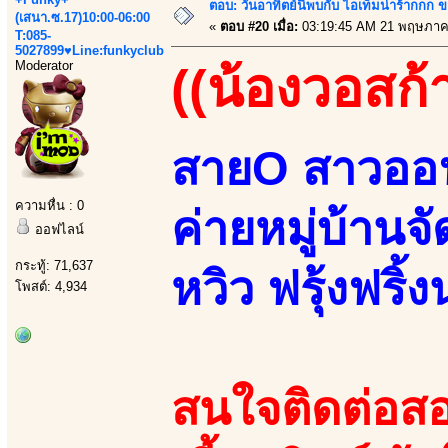
ตอบ: วันอาทิตย์นี้พบกับ ไอเท็มน่าร้ากกก
(เสนา.ซ.17)10:00-06:00
«
ตอบ #20 เมื่อ:
03:19:45 AM 21 พฤษภาค
T:085-
5027899♥Line:funkyclub
Moderator
((น้องวอสก้า
สายO สาวออฟ
ความหื่น : 0
ค่ายหมู่บ้านจ
ออฟไลน์
กระทู้: 71,637
หวิว ฟรุ้งฟริ้ง
โพสต์: 4,934
สนใจติดต่อสอ