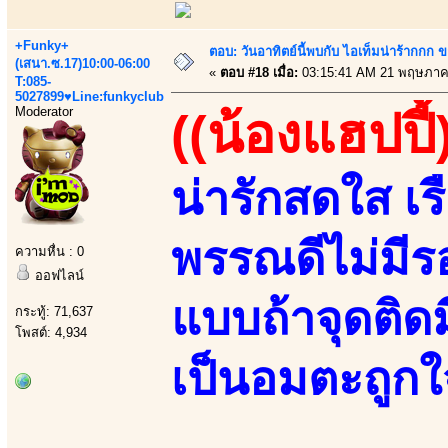
+Funky+
ตอบ: วันอาทิตย์นี้พบกับ ไอเท็มน่าร้ากกก
(เสนา.ซ.17)10:00-06:00
«
ตอบ #18 เมื่อ:
03:15:41 AM 21 พฤษภาค
T:085-
5027899♥Line:funkyclub
Moderator
((น้องแฮปปี้
น่ารักสดใส เร
พรรณดีไม่มีร
ความหื่น : 0
ออฟไลน์
แบบถ้าจุดติดมี
กระทู้: 71,637
โพสต์: 4,934
เป็นอมตะถูกใ