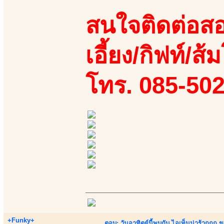
สนใจติดต่อสอ
เอี้ยง/กิฟท์/ส้ม
โทร. 085-50
+Funky+
ตอบ: วันอาทิตย์นี้พบกับ ไอเท็มน่าร้ากกก