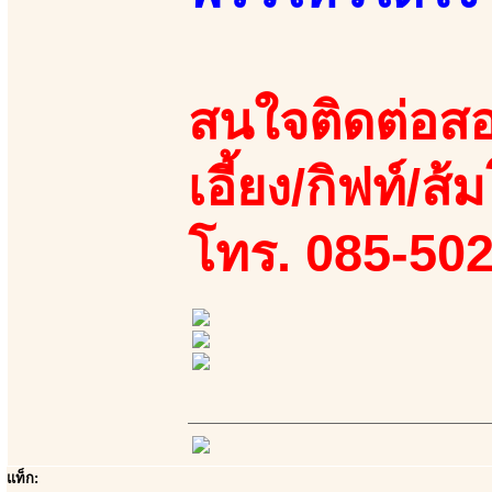
สนใจติดต่อสอ
เอี้ยง/กิฟท์/ส้ม
โทร. 085-50
แท็ก: