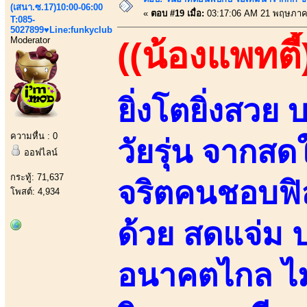
(เสนา.ซ.17)10:00-06:00
«
ตอบ #19 เมื่อ:
03:17:06 AM 21 พฤษภาค
T:085-
5027899♥Line:funkyclub
Moderator
((น้องแพทตี้
ยิ่งโตยิ่งสวย
ความหื่น : 0
วัยรุ่น จากสด
ออฟไลน์
กระทู้: 71,637
จริตคนชอบฟิล
โพสต์: 4,934
ด้วย สดแจ่ม 
อนาคตไกล ไม่