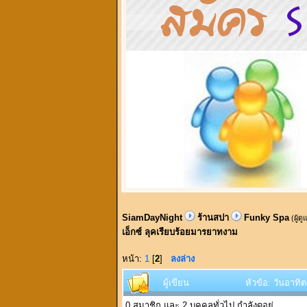
SiamDayNight
ร้านสปา
Funky Spa
(ผู้ด
เอ็กซ์ ลุคเรียบร้อยมารยาทงาม
หน้า:
1
[
2
]
ลงล่าง
ผู้เขียน
หัวข้อ: วันอาทิ
0 สมาชิก และ 2 บุคคลทั่วไป กำลังดูอยู่