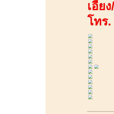
เอี้ยง
โทร.