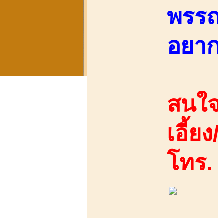
พรรณ
อยากอ
สนใจ
เอี้ยง
โทร.