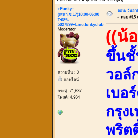
+Funky+
ตอบ: วันอา
(เสนา.ซ.17)10:00-06:00
«
ตอบ #15 เม
T:085-
5027899♥Line:funkyclub
Moderator
((น้
ขึ้น
วอล์
ความหื่น : 0
ออฟไลน์
เบอร
กระทู้: 71,637
โพสต์: 4,934
กรุง
พริตต