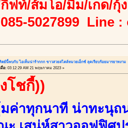
/กิฟท์/ส้มโอ/มิ้ม/เกด/กุ้ง
 085-5027899 Line :
ทิตย์นี้พบกับ ไอเท็มน่าร้ากกก ขาวสวยสไตล์หมวยเอ็กซ์ ลุคเรียบร้อยมารยาทงาม
ื่อ:
03:12:29 AM 21 พฤษภาคม 2023 »
งโชกี้))
คุ้มค่าทุกนาที น่าทะน
ณะ เสน่ห์สาวออฟฟิศ