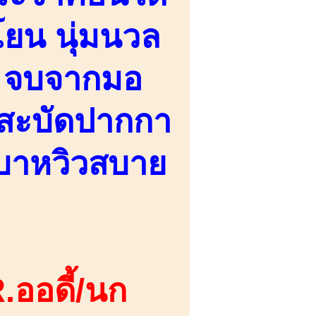
นโยน นุ่มนวล
จ จบจากมอ
 สะบัดปากกา
เบาหวิวสบาย
.ออดี้/นก