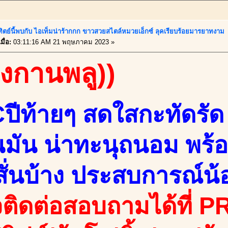
ทิตย์นี้พบกับ ไอเท็มน่าร้ากกก ขาวสวยสไตล์หมวยเอ็กซ์ ลุคเรียบร้อยมารยาทงาม
ื่อ:
03:11:16 AM 21 พฤษภาคม 2023 »
องกานพลู))
ปีท้ายๆ สดใสกะทัดรัด น
มัน น่าทะนุถนอม พร้
 สั่นบ้าง ประสบการณ์น้
ติดต่อสอบถามได้ที่ PR