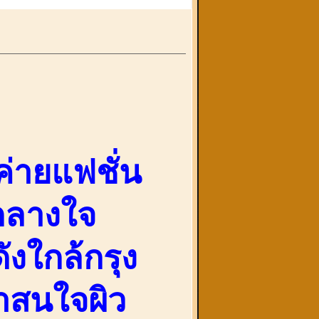
่ายแฟชั่น
กลางใจ
งใกล้กรุง
่าสนใจผิว