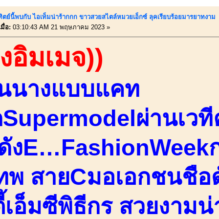
ทิตย์นี้พบกับ ไอเท็มน่าร้ากกก ขาวสวยสไตล์หมวยเอ็กซ์ ลุคเรียบร้อยมารยาทงาม
ื่อ:
03:10:43 AM 21 พฤษภาคม 2023 »
องอิมเมจ))
ชั้นนางแบบแคท
กSupermodelผ่านเวทีค
์ดังE…FashionWeek
เทพ สายCมอเอกชนชือดั
ี้เอ็มซีพิธีกร สวยงามน