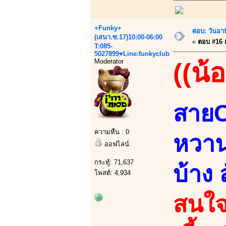
+Funky+
ตอบ: วันอา
(เสนา.ซ.17)10:00-06:00
«
ตอบ #16 เม
T:085-
5027899♥Line:funkyclub
Moderator
((น้
สายC
ความหื่น : 0
หวาน
ออฟไลน์
กระทู้: 71,637
บ้าง
โพสต์: 4,934
สนใจ