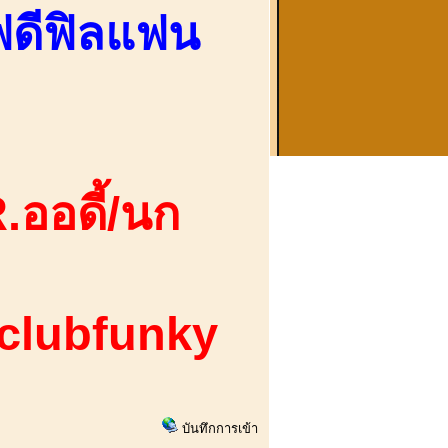
อฟดีฟิลแฟน
.ออดี้/นก
 clubfunky
บันทึกการเข้า