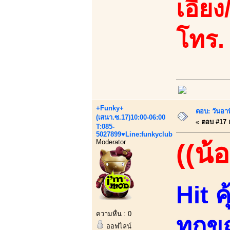
เอี้ยง
โทร.
+Funky+
ตอบ: วันอา
(เสนา.ซ.17)10:00-06:00
«
ตอบ #17 เม
T:085-
5027899♥Line:funkyclub
Moderator
((น้อ
Hit 
ความหื่น : 0
ทุกข
ออฟไลน์