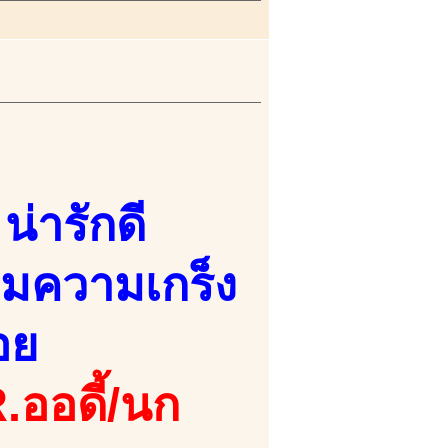
่ารักดี
อมความเกร็ง
อย
.ออดี้/นก