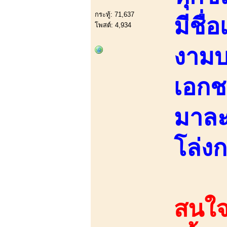
กระทู้: 71,637
มีชื่
โพสต์: 4,934
งามบ
เอกช
มาละ
โล่งก
สนใจ