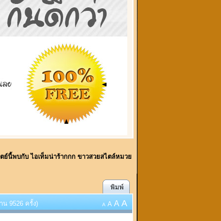
ิตย์นี้พบกับ ไอเท็มน่าร้ากกก ขาวสวยสไตล์หมวย
พิมพ์
A
A
าน 9526 ครั้ง)
A
A