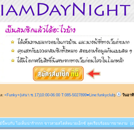
+Funky+(เสนา.ซ.17)10:00-06:00 T:085-5027899♥Line:funkyclub
วันอาท
ูแล:
)
ตย์นี้พบกับ ไอเท็มน่าร้ากกก ขาวสวยสไตล์หมวยเอ็กซ์ ลุคเรียบร้อยมารยาทงาม (อ่