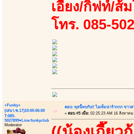
เอี้ยง/กิฟท์/ส้ม
โทร. 085-50
+Funky+
ตอบ: พุธนี้พบกับ!! ไอเท็มน่าร้ากกก ขาว
(เสนา.ซ.17)10:00-06:00
«
ตอบ #5 เมื่อ:
02:25:23 AM 16 สิงหาคม
T:085-
5027899♥Line:funkyclub
Moderator
((น้องเกี๊ยวกุ