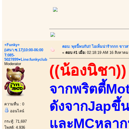
+Funky+
ตอบ: พุธนี้พบกับ!! ไอเท็มน่าร้ากกก ขาว
(เสนา.ซ.17)10:00-06:00
«
ตอบ #1 เมื่อ:
02:18:19 AM 16 สิงหาคม
T:085-
5027899♥Line:funkyclub
Moderator
((น้องนิชา))
จากพริตตี้Mot
ดังจากJapขึ้น
ความหื่น : 0
ออนไลน์
และMCหลากหล
กระทู้: 71,697
โพสต์: 4,936