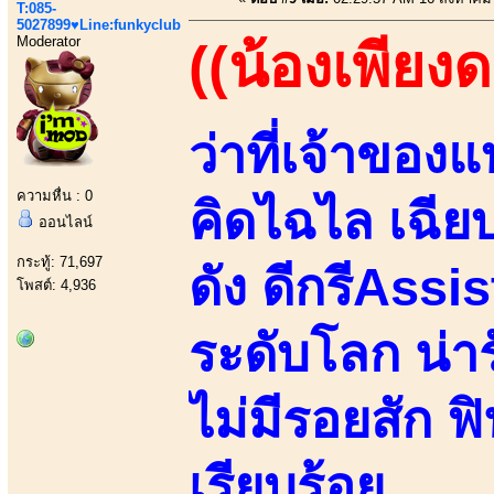
T:085-
5027899♥Line:funkyclub
Moderator
((น้องเพียง
ว่าที่เจ้าของ
ความหื่น : 0
คิดไฉไล เฉี
ออนไลน์
กระทู้: 71,697
ดัง ดีกรีAss
โพสต์: 4,936
ระดับโลก น่าร
ไม่มีรอยสัก
เรียบร้อย