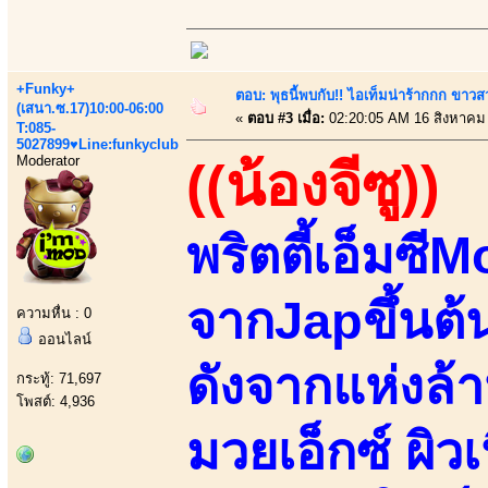
+Funky+
ตอบ: พุธนี้พบกับ!! ไอเท็มน่าร้ากกก ขาว
(เสนา.ซ.17)10:00-06:00
«
ตอบ #3 เมื่อ:
02:20:05 AM 16 สิงหาคม
T:085-
5027899♥Line:funkyclub
Moderator
((น้องจีซู))
พริตตี้เอ็มซี
จากJapขึ้นต้น
ความหื่น : 0
ออนไลน์
ดังจากแห่งล
กระทู้: 71,697
โพสต์: 4,936
มวยเอ็กซ์ ผิว