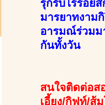
รุกรับไร้รอยส
มารยาทงามกิร
อารมณ์ร่วมมา
กันทั้งวัน
สนใจติดต่อสอ
เอี้ยง/กิฟท์/ส้ม