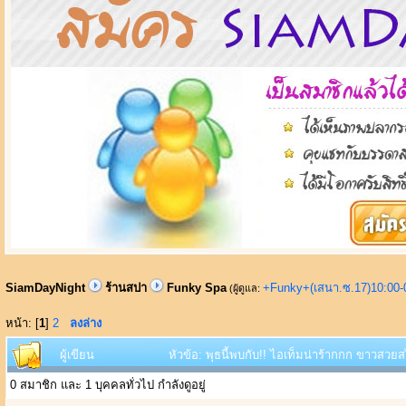
SiamDayNight
ร้านสปา
Funky Spa
+Funky+(เสนา.ซ.17)10:00-
(ผู้ดูแล:
หน้า: [
1
]
2
ลงล่าง
ผู้เขียน
หัวข้อ: พุธนี้พบกับ!! ไอเท็มน่าร้ากกก ขาวสวยส
0 สมาชิก และ 1 บุคคลทั่วไป กำลังดูอยู่