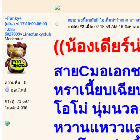
+Funky+
ตอบ: พุธนี้พบกับ!! ไอเท็มน่าร้ากกก ขาว
(เสนา.ซ.17)10:00-06:00
«
ตอบ #2 เมื่อ:
02:18:59 AM 16 สิงหาคม
T:085-
5027899♥Line:funkyclub
Moderator
((น้องเดียร์น
สายCมอเอกชนช
ความหื่น : 0
หราเนี้ยบเฉ
ออนไลน์
กระทู้: 71,697
โอโม่ นุ่มนวล 
โพสต์: 4,936
หวานแหววแสนน