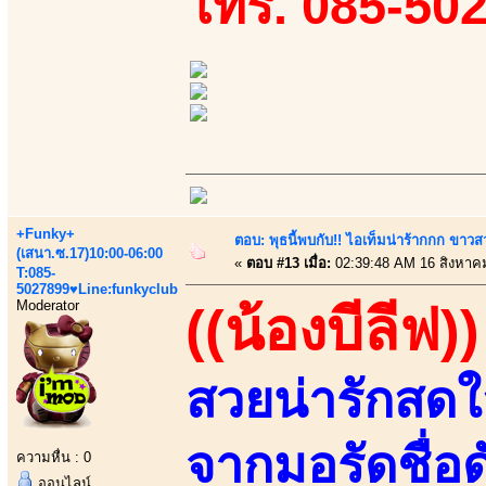
โทร. 085-50
+Funky+
ตอบ: พุธนี้พบกับ!! ไอเท็มน่าร้ากกก ขาว
(เสนา.ซ.17)10:00-06:00
«
ตอบ #13 เมื่อ:
02:39:48 AM 16 สิงหาค
T:085-
5027899♥Line:funkyclub
Moderator
((น้องบีลีฟ))
สวยน่ารักสด
จากมอรัดชื่อด
ความหื่น : 0
ออนไลน์