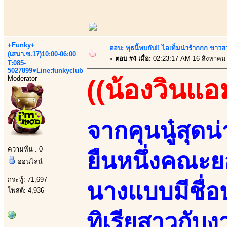
+Funky+
ตอบ: พุธนี้พบกับ!! ไอเท็มน่าร้ากกก ขาว
(เสนา.ซ.17)10:00-06:00
«
ตอบ #4 เมื่อ:
02:23:17 AM 16 สิงหาคม
T:085-
5027899♥Line:funkyclub
Moderator
((น้องวินแอ
จากคุนนู๋สุด
ความหื่น : 0
ยืนหนึ่งคณะ
ออนไลน์
กระทู้: 71,697
นางแบบมีชื่อป
โพสต์: 4,936
ทิเรียสาวกับ