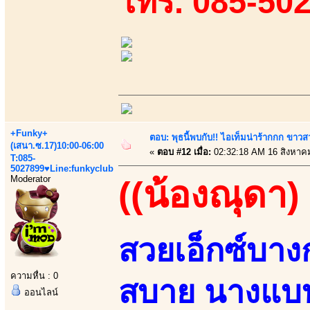
โทร. 085-50
+Funky+
ตอบ: พุธนี้พบกับ!! ไอเท็มน่าร้ากกก ขาว
(เสนา.ซ.17)10:00-06:00
«
ตอบ #12 เมื่อ:
02:32:18 AM 16 สิงหาค
T:085-
5027899♥Line:funkyclub
Moderator
((น้องณุดา)
สวยเอ็กซ์บางก
ความหื่น : 0
สบาย นางแบบ
ออนไลน์