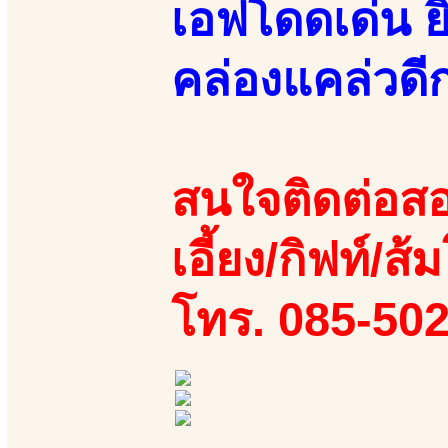
เอฟโดดเด่น ยิ
คล่องแคล่วดีก
สนใจติดต่อสอ
เอี้ยง/กิฟท์/ส้ม
โทร. 085-50