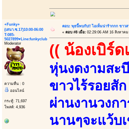
+Funky+
ตอบ: พุธนี้พบกับ!! ไอเท็มน่าร้ากกก ขาว
(เสนา.ซ.17)10:00-06:00
«
ตอบ #8 เมื่อ:
02:29:06 AM 16 สิงหาคม
T:085-
5027899♥Line:funkyclub
Moderator
(( น้องเบิร์ด
หุ่นงดงามสะบ
ขาวไร้รอยสัก
ความหื่น : 0
ออนไลน์
ผ่านงานวงกา
กระทู้: 71,697
โพสต์: 4,936
นานๆจะแว้บเ