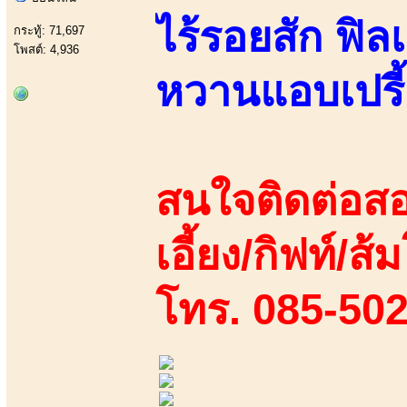
ไร้รอยสัก ฟิลเ
กระทู้: 71,697
โพสต์: 4,936
หวานแอบเปรี้ย
สนใจติดต่อสอ
เอี้ยง/กิฟท์/ส้ม
โทร. 085-50