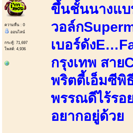
ขึ้นชั้นนางแ
วอล์กSupermo
ความหื่น : 0
ออนไลน์
เบอร์ดังE…
กระทู้: 71,697
โพสต์: 4,936
กรุงเทพ สายC
พริตตี้เอ็มซี
พรรณดีไร้รอย
อยากอยู่ด้วย