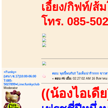
เอี้ยง/กิฟท์/ส้ม
โทร. 085-50
+Funky+
ตอบ: พุธนี้พบกับ!! ไอเท็มน่าร้ากกก ขาว
(เสนา.ซ.17)10:00-06:00
«
ตอบ #6 เมื่อ:
02:27:02 AM 16 สิงหาคม
T:085-
5027899♥Line:funkyclub
Moderator
((น้องไอเดีย