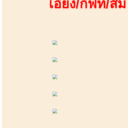
เอี้ยง/กิฟท์/ส้ม