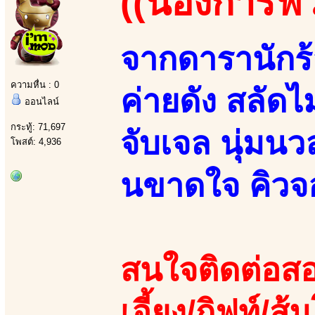
((น้องการ์ฟิ
จากดารานักร้
ความหื่น : 0
ค่ายดัง สลัด
ออนไลน์
กระทู้: 71,697
จับเจล นุ่มนว
โพสต์: 4,936
นขาดใจ คิวจ
สนใจติดต่อสอ
เอี้ยง/กิฟท์/ส้ม