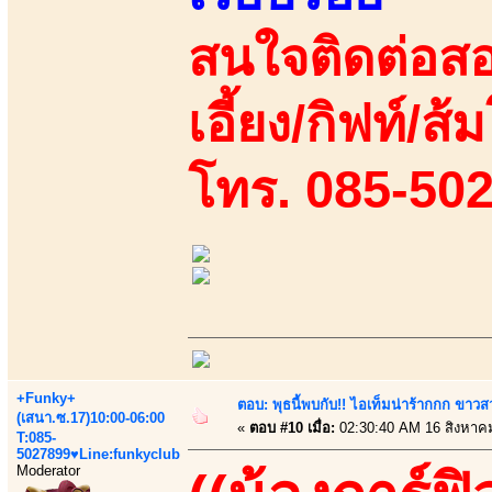
สนใจติดต่อสอ
เอี้ยง/กิฟท์/ส้ม
โทร. 085-50
+Funky+
ตอบ: พุธนี้พบกับ!! ไอเท็มน่าร้ากกก ขาว
(เสนา.ซ.17)10:00-06:00
«
ตอบ #10 เมื่อ:
02:30:40 AM 16 สิงหาค
T:085-
5027899♥Line:funkyclub
Moderator