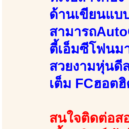
ด้านเขียนแบ
สามารถAutoC
ตี้เอ็มซีโฟน
สวยงามหุ่นดีส
เต็ม FCฮอตฮ
สนใจติดต่อสอ