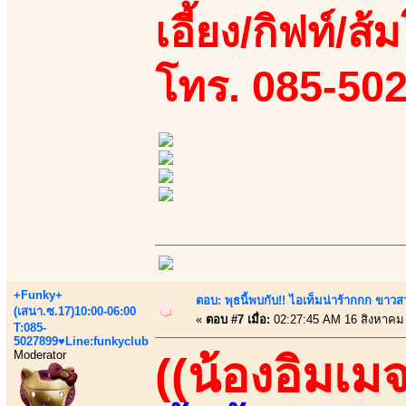
เอี้ยง/กิฟท์/ส้
โทร. 085-50
+Funky+
ตอบ: พุธนี้พบกับ!! ไอเท็มน่าร้ากกก ขาว
(เสนา.ซ.17)10:00-06:00
«
ตอบ #7 เมื่อ:
02:27:45 AM 16 สิงหาคม
T:085-
5027899♥Line:funkyclub
Moderator
((น้องอิมเมจ