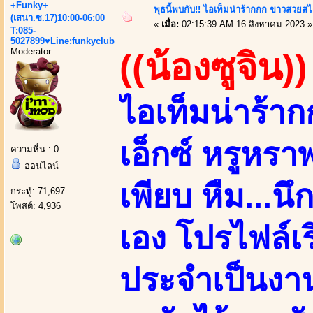
+Funky+
พุธนี้พบกับ!! ไอเท็มน่าร้ากกก ขาวสวยสไ
(เสนา.ซ.17)10:00-06:00
«
เมื่อ:
02:15:39 AM 16 สิงหาคม 2023 »
T:085-
5027899♥Line:funkyclub
Moderator
((น้องซูจิน))
ไอเท็มน่าร้
เอ็กซ์ หรูหร
ความหื่น : 0
ออนไลน์
เพียบ หืม...น
กระทู้: 71,697
โพสต์: 4,936
เอง โปรไฟล์เ
ประจำเป็นงาน