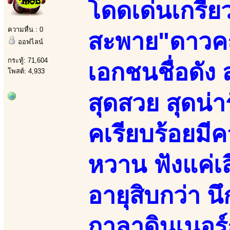
โดดเด่นเกรีย
ความหื่น : 0
สะพาย"ดาวค
ออฟไลน์
กระทู้: 71,604
เอกชนชื่อดัง
โพสต์: 4,933
สุดสวย สุดน่า
คเรียบร้อยมี
หวาน ฟังแค่เส
อายุสิบกว่า น
กาลาดินเนอร์