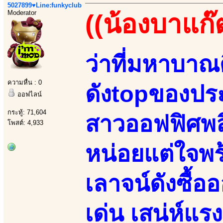
5027899♥Line:funkyclub
Moderator
((น้องบาแก๊
ว่าที่มหาบาณ
ความหื่น : 0
ดังtopของประ
ออฟไลน์
กระทู้: 71,604
สาวออฟฟิศพล
โพสต์: 4,933
หน่อยแต่ใจพร้
เลาจน์ดังซื้อ
เด่น เสน่ห์แรง