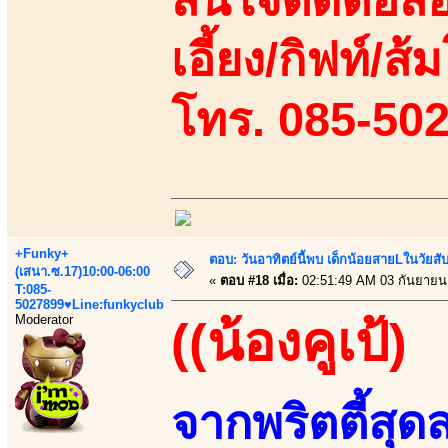
เอี้ยง/กิฟท์/ส้ม
โทร. 085-50
+Funky+
ตอบ: วันอาทิตย์นี้พบ เด็กน้อยสายLในวัย
(เสนา.ซ.17)10:00-06:00
«
ตอบ #18 เมื่อ:
02:51:49 AM 03 กันยายน
T:085-
5027899♥Line:funkyclub
Moderator
((น้องคูเป้)
จากพริตตี้สุ