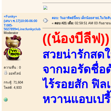
+Funky+
ตอบ: วันอาทิตย์นี้พบ เด็กน้อยสายLในวัย
(เสนา.ซ.17)10:00-06:00
«
ตอบ #21 เมื่อ:
02:59:51 AM 03 กันยายน
T:085-
5027899♥Line:funkyclub
Moderator
((น้องบีลีฟ))
สวยน่ารักสด
จากมอรัดชื่อด
ความหื่น : 0
ออฟไลน์
ไร้รอยสัก ฟิลเ
กระทู้: 71,604
โพสต์: 4,933
หวานแอบเปรี้ย