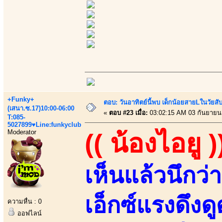
+Funky+
ตอบ: วันอาทิตย์นี้พบ เด็กน้อยสายLในวัย
(เสนา.ซ.17)10:00-06:00
«
ตอบ #23 เมื่อ:
03:02:15 AM 03 กันยายน
T:085-
5027899♥Line:funkyclub
Moderator
(( น้องไอยู )
เห็นแล้วนึก
เอ็กซ์แรงดึงด
ความหื่น : 0
ออฟไลน์