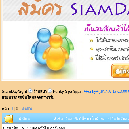
SiamDayNight
ร้านสปา
Funky Spa
+Funky+(เสนา.ซ.17)10:00-
(ผู้ดูแล:
สวยน่ารักสดชื่นใหม่สดจกาฟาร์ม
หน้า:
1
[
2
]
ลงล่าง
ผู้เขียน
หัวข้อ: วันอาทิตย์นี้พบ เด็กน้อยสายLในวัยสั
0 สมาชิก และ 3 บุคคลทั่วไป กำลังดูอยู่