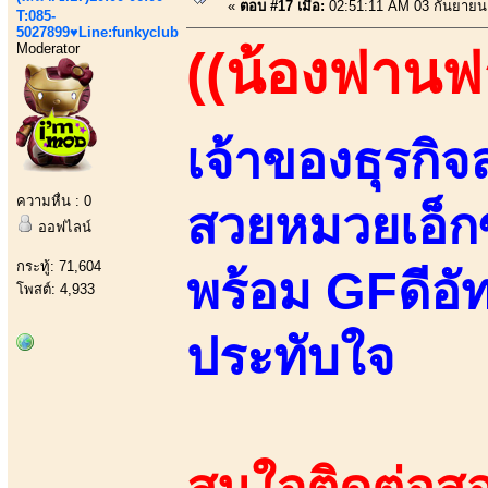
«
ตอบ #17 เมื่อ:
02:51:11 AM 03 กันยายน
T:085-
5027899♥Line:funkyclub
Moderator
((น้องฟานฟ
เจ้าของธุรกิ
ความหื่น : 0
สวยหมวยเอ็กซ
ออฟไลน์
กระทู้: 71,604
พร้อม GFดีอั
โพสต์: 4,933
ประทับใจ
สนใจติดต่อสอ