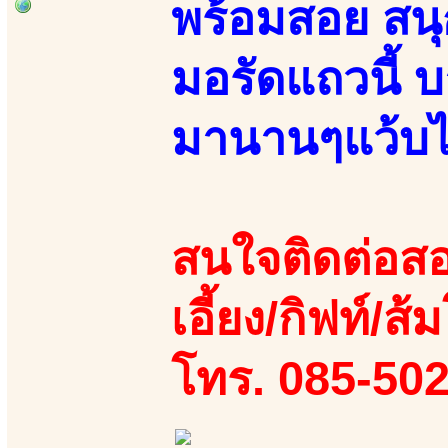
พร้อมสอย สน
มอรัดแถวนี้ บ
มานานๆแว้บไ
สนใจติดต่อสอ
เอี้ยง/กิฟท์/ส้ม
โทร. 085-50