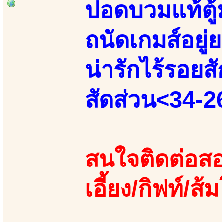
ปอดบวมแท้ตู้
ถนัดเกมส์อยู
น่ารักไร้รอยส
สัดส่วน<34-2
สนใจติดต่อสอ
เอี้ยง/กิฟท์/ส้ม