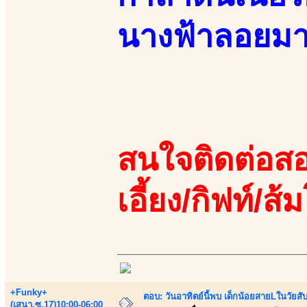
นางฟ้าลอยม
สนใจติดต่อสอ
เอี้ยง/กิฟท์/ส้ม
+Funky+
ตอบ: วันอาทิตย์นี้พบ เด็กน้อยสายLในวัย
(เสนา.ซ.17)10:00-06:00