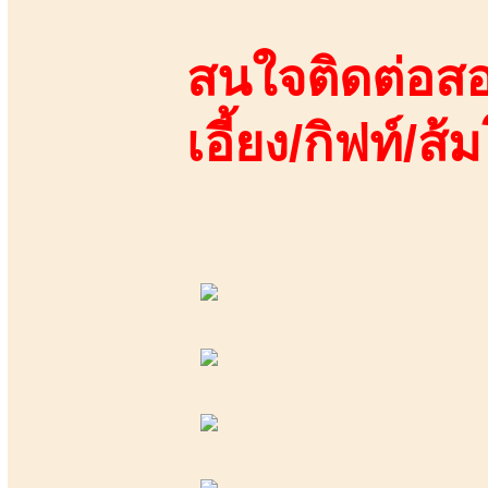
สนใจติดต่อสอ
เอี้ยง/กิฟท์/ส้ม