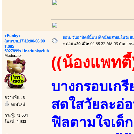
+Funky+
ตอบ: วันอาทิตย์นี้พบ เด็กน้อยสายLในวัย
(เสนา.ซ.17)10:00-06:00
«
ตอบ #20 เมื่อ:
02:58:32 AM 03 กันยายน
T:085-
5027899♥Line:funkyclub
Moderator
((น้องแพทตี้
บางกรอบเกรีย
ความหื่น : 0
สดใสวัยละอ่
ออฟไลน์
กระทู้: 71,604
ฟิลตามใจเด็ก
โพสต์: 4,933