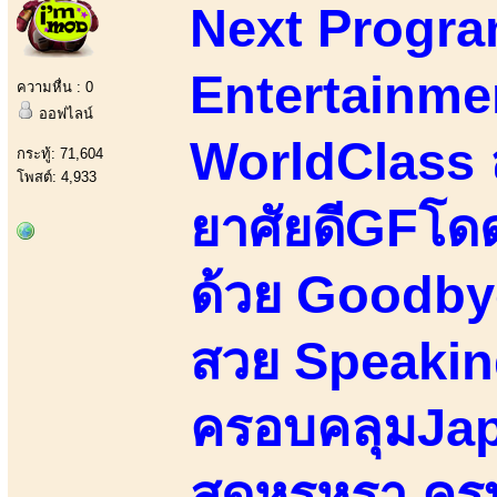
Next Progra
Entertainmen
ความหื่น : 0
ออฟไลน์
WorldClass 
กระทู้: 71,604
โพสต์: 4,933
ยาศัยดีGFโดด
ด้วย Goodby
สวย Speakin
ครอบคลุมJap
สุดหรูหรา ครบ