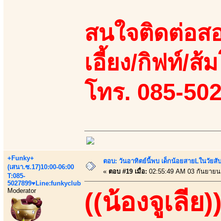
สนใจติดต่อสอ
เอี้ยง/กิฟท์/ส้ม
โทร. 085-50
+Funky+
ตอบ: วันอาทิตย์นี้พบ เด็กน้อยสายLในวัย
(เสนา.ซ.17)10:00-06:00
«
ตอบ #19 เมื่อ:
02:55:49 AM 03 กันยายน
T:085-
5027899♥Line:funkyclub
Moderator
((น้องจูเลีย)