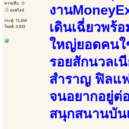
ความหื่น : 0
งานMoneyExp
ออฟไลน์
กระทู้: 71,604
เดินเฉี่ยวพร
โพสต์: 4,933
ใหญ่ยอดคนใช้
รอยสักนวลเนี
สำราญ ฟิลแฟ
จนอยากอยู่ต
สนุกสนานบันเ