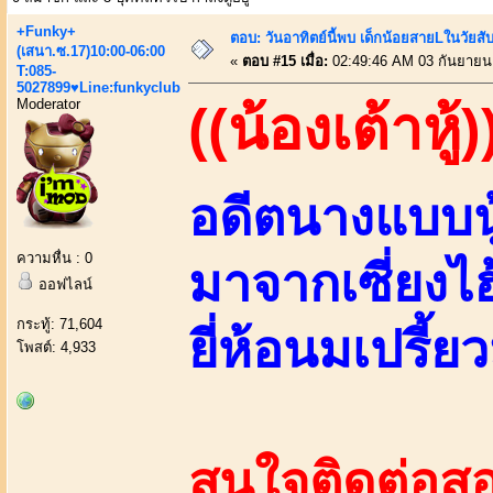
+Funky+
ตอบ: วันอาทิตย์นี้พบ เด็กน้อยสายLในวัย
(เสนา.ซ.17)10:00-06:00
«
ตอบ #15 เมื่อ:
02:49:46 AM 03 กันยายน
T:085-
5027899♥Line:funkyclub
Moderator
((น้องเต้าหู้)
อดีตนางแบบนู
ความหื่น : 0
มาจากเซี่ยงไ
ออฟไลน์
กระทู้: 71,604
ยี่ห้อนมเปรี้ยว
โพสต์: 4,933
สนใจติดต่อสอ