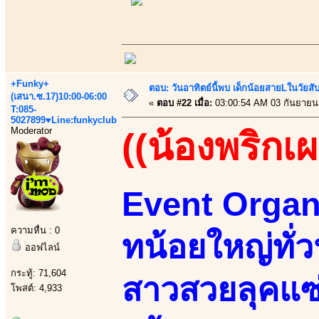
+Funky+
ตอบ: วันอาทิตย์นี้พบ เด็กน้อยสายLในวัย
(เสนา.ซ.17)10:00-06:00
«
ตอบ #22 เมื่อ:
03:00:54 AM 03 กันยายน
T:085-
5027899♥Line:funkyclub
Moderator
((น้องพริกเผ
Event Organi
ความหื่น : 0
ทน้อยใหญ่ทั่ว
ออฟไลน์
กระทู้: 71,604
สาวสวยลุคแซ่
โพสต์: 4,933