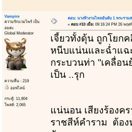
Vampire
ตอบ: นางฟ้างานไหลอันดับ 1 พระราม
ความรักแวมไพร์ เป็น
«
ตอบ #10 เมื่อ:
09:16:24 PM 26 พฤศจ
อมตะ
Global Moderator
เจี้ยวทั้งดุ้น ถูกโย
หนีบแน่นและฉ่ำแฉะ 
กระบวนท่า "เคลื่อน
เป็น ..รุก
ความหื่น : 219
ออฟไลน์
กระทู้: 11,804
โพสต์: 2,065
แน่นอน เสียงร้องคร
ราชสีห์คำราม ต้องห