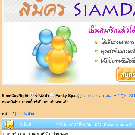
SiamDayNight
ร้านสปา
Funky Spa
+Funky+(เสนา.ซ.17)10:00-
(ผู้ดูแล:
ทะเลBaltic สวยเอ็กซ์เป๊ะมากหัวจรดเท้า
หน้า: [
1
]
2
ลงล่าง
ผู้เขียน
หัวข้อ: พฤหัสนี้พบกับ!! ฝรั่งแท้Scandinavianจ
0 สมาชิก และ 1 บุคคลทั่วไป กำลังดูอยู่