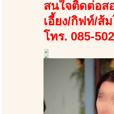
สนใจติดต่อสอ
เอี้ยง/กิฟท์/ส้ม
โทร. 085-50