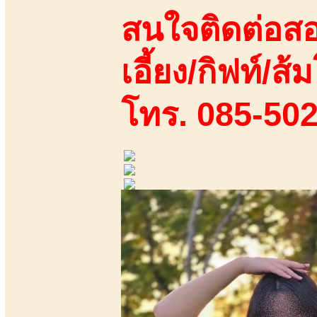
สนใจติดต่อสอ
เอี้ยง/กิฟท์/ส้ม
โทร. 085-50