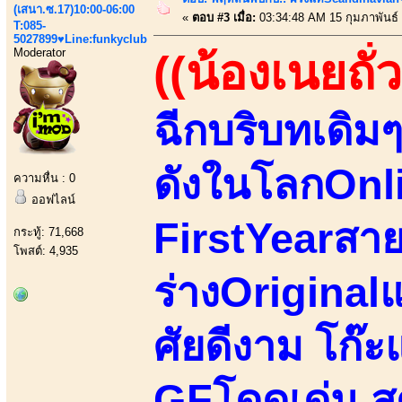
(เสนา.ซ.17)10:00-06:00
«
ตอบ #3 เมื่อ:
03:34:48 AM 15 กุมภาพันธ์
T:085-
5027899♥Line:funkyclub
Moderator
((น้องเนยถั่ว
ฉีกบริบทเดิม
ดังในโลกOnli
ความหื่น : 0
ออฟไลน์
FirstYearสาย
กระทู้: 71,668
โพสต์: 4,935
ร่างOriginalแ
ศัยดีงาม โก๊
GFโดดเด่น 