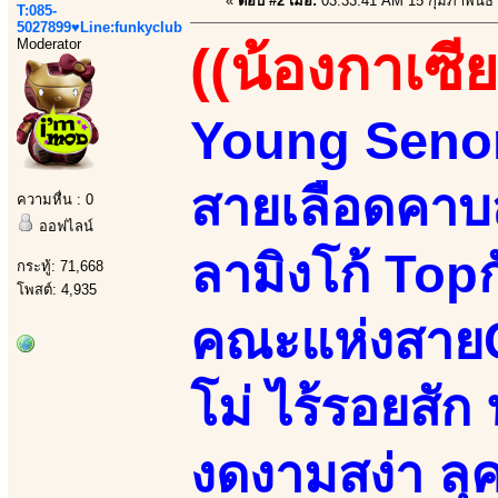
«
ตอบ #2 เมื่อ:
03:33:41 AM 15 กุมภาพันธ์
T:085-
5027899♥Line:funkyclub
Moderator
((น้องกาเซีย
Young Senori
สายเลือดคาบส
ความหื่น : 0
ออฟไลน์
ลามิงโก้ Top
กระทู้: 71,668
โพสต์: 4,935
คณะแห่งสายC
โม่ ไร้รอยสัก น
งดงามสง่า ลุค