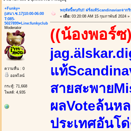
+Funky+
พฤหัสนี้พบกับ!! ฝรั่งแท้Scandinavianจากร
(เสนา.ซ.17)10:00-06:00
«
เมื่อ:
03:20:08 AM 15 กุมภาพันธ์ 2024 »
T:085-
5027899♥Line:funkyclub
Moderator
((น้องพอร์ซ)
jag.älskar.di
แท้Scandina
ความหื่น : 0
ออฟไลน์
สายสะพายMi
กระทู้: 71,668
โพสต์: 4,935
ผลVoteล้นหลา
ประเทศอันโด่ง