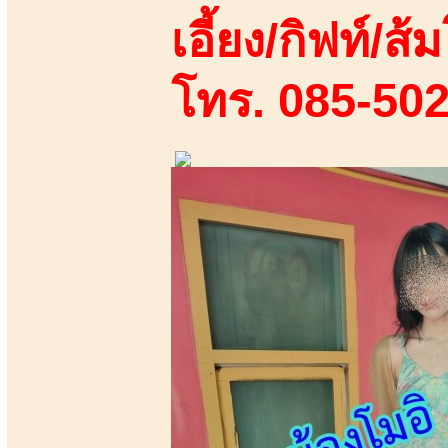
เอี้ยง/กิฟท์/ส้ม
โทร. 085-50