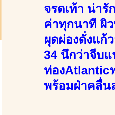
จรดเท้า น่ารั
ค่าทุกนาที ผ
ผุดผ่องดั่งแก
34 นึกว่าจีบแ
ท่องAtlanticฟร
พร้อมฝ่าคลื่น