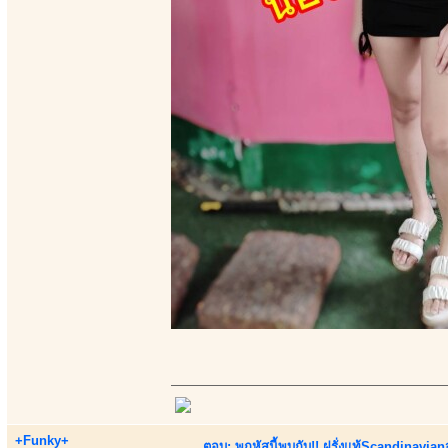
+Funky+
ตอบ: พฤหัสนี้พบกับ!! ฝรั่งแท้Scandinavia