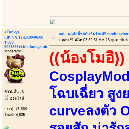
+Funky+
ตอบ: พฤหัสนี้พบกับ!! ฝรั่งแท้Scandinavia
(เสนา.ซ.17)10:00-06:00
«
ตอบ #1 เมื่อ:
03:32:51 AM 15 กุมภาพันธ์
T:085-
5027899♥Line:funkyclub
Moderator
((น้องโมอิ))
CosplayMode
โฉบเฉี่ยว สูง
ความหื่น : 0
ออฟไลน์
curveลงตัว Or
กระทู้: 71,668
โพสต์: 4,935
รอยสัก น่ารั