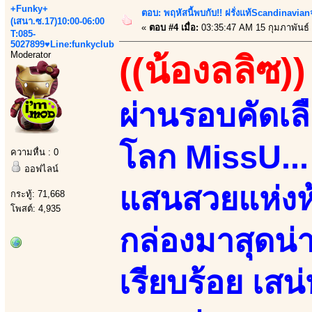
+Funky+
ตอบ: พฤหัสนี้พบกับ!! ฝรั่งแท้Scandinavia
(เสนา.ซ.17)10:00-06:00
«
ตอบ #4 เมื่อ:
03:35:47 AM 15 กุมภาพันธ์
T:085-
5027899♥Line:funkyclub
Moderator
((น้องลลิซ))
ผ่านรอบคัดเล
โลก MissU...
ความหื่น : 0
ออฟไลน์
แสนสวยแห่งห้
กระทู้: 71,668
โพสต์: 4,935
กล่องมาสุดน่า
เรียบร้อย เสน