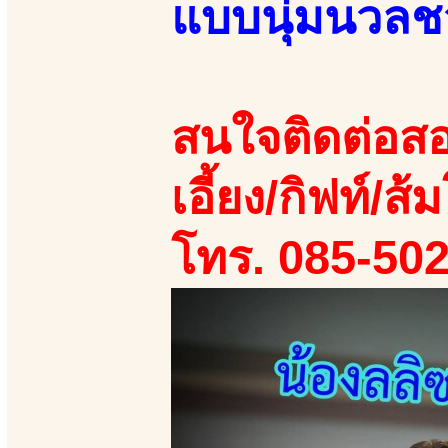
แบบนุ่มนวลชว
สนใจติดต่อสอ
เอี้ยง/กิฟท์/ส้ม
โทร. 085-50