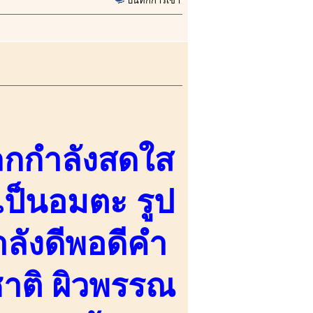
บันทึกการเข้า
ลกกำลังสดใส
ันเป็นอมตะ รูป
ำลังดีพอดีคำ
าติ ผิวพรรณ