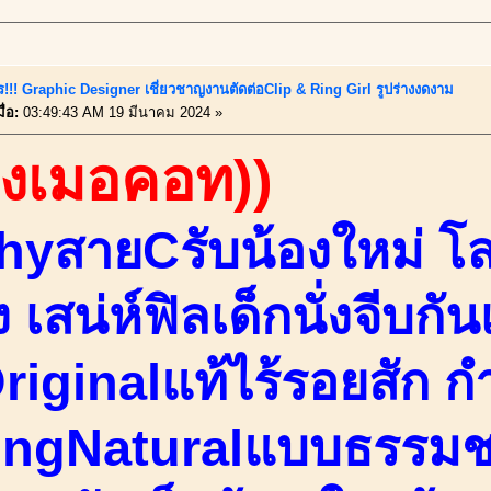
ร!!! Graphic Designer เชี่ยวชาญงานตัดต่อClip & Ring Girl รูปร่างงดงาม
ื่อ:
03:49:43 AM 19 มีนาคม 2024 »
องเมอคอท))
hyสายCรับน้องใหม่ โ
ิง เสน่ห์ฟิลเด็กนั่งจีบก
riginalแท้ไร้รอยสัก ก
ingNaturalแบบธรรมช