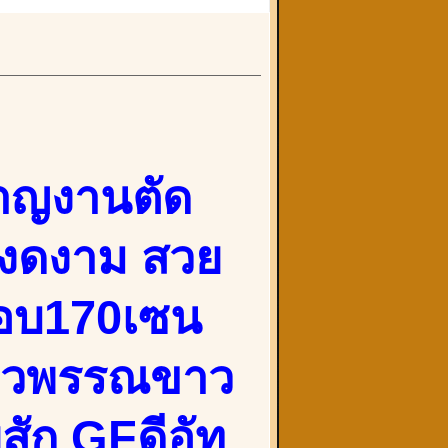
ชาญงานตัด
างงดงาม สวย
กือบ170เซน
 ผิวพรรณขาว
สัก GFดีอัท