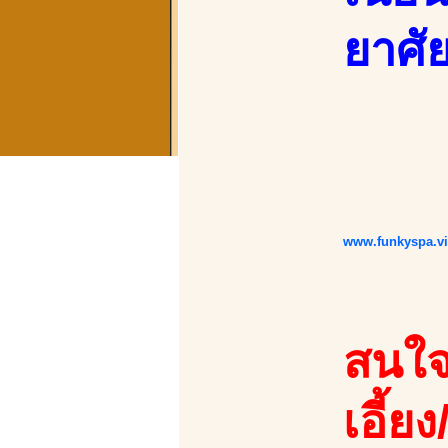
ยาศัย
www.funkyspa.v
สนใจ
เอี้ยง