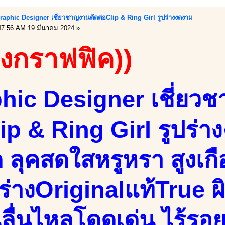
Graphic Designer เชี่ยวชาญงานตัดต่อClip & Ring Girl รูปร่างงดงาม
7:56 AM 19 มีนาคม 2024 »
องกราฟฟิค))
hic Designer เชี่ยว
lip & Ring Girl รูปร่
ัก ลุคสดใสหรูหรา สูงเ
นร่างOriginalแท้True
นลื่นไหลโดดเด่น ไร้รอย