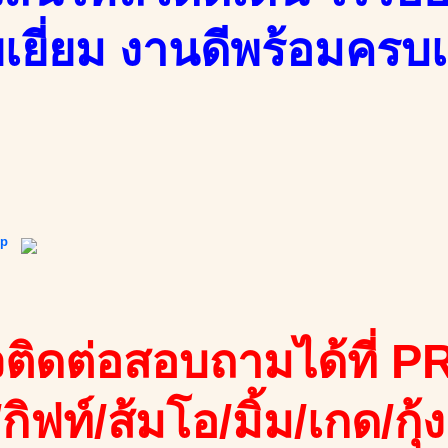
เยี่ยม งานดีพร้อมครบเ
ip
ติดต่อสอบถามได้ที่ PR
/กิฟท์/ส้มโอ/มิ้ม/เกด/กุ้ง