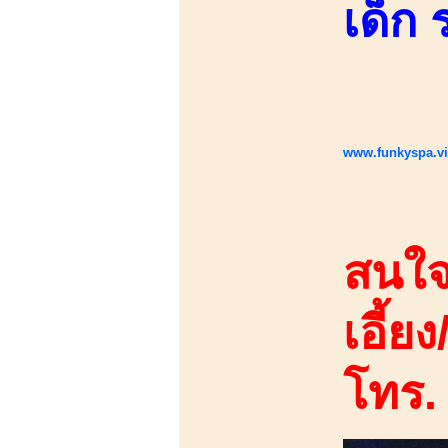
เด็ก
www.funkyspa.v
สนใจ
เอี้ยง
โทร.