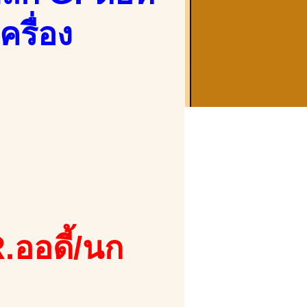
ครื่อง
.ออดี้/นก