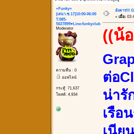
+Funky+
อังคาร!!! 
(เสนา.ซ.17)10:00-06:00
«
เมื่อ:
03:4
T:085-
5027899♥Line:funkyclub
Moderator
((น้
Grap
ความหื่น : 0
ต่อC
ออฟไลน์
กระทู้: 71,637
น่าร
โพสต์: 4,934
เรือ
เนีย