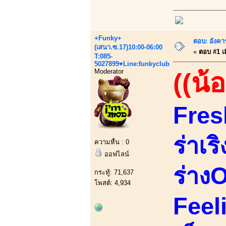
+Funky+
ตอบ: อังคา
(เสนา.ซ.17)10:00-06:00
«
ตอบ #1 เม
T:085-
5027899♥Line:funkyclub
Moderator
((น้
Fres
ร่าเร
ความหื่น : 0
ออฟไลน์
ร่างO
กระทู้: 71,637
โพสต์: 4,934
Feel