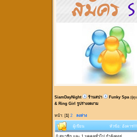
SiamDayNight
ร้านสปา
Funky Spa
(ผู้ด
& Ring Girl รูปร่างงดงาม
หน้า: [
1
]
2
ลงล่าง
ผู้เขียน
หัวข้อ: อังคาร!
0 สมาชิก และ 1 บุคคลทั่วไป กำลังดูอยู่