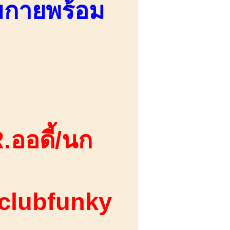
อมกายพร้อม
.ออดี้/นก
 clubfunky