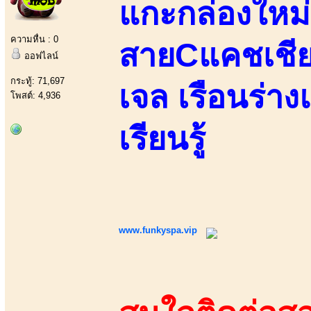
แกะกล่องใหม่ส
ความหื่น : 0
สายCแคชเชีย
ออฟไลน์
กระทู้: 71,697
เจล เรือนร่าง
โพสต์: 4,936
เรียนรู้
www.funkyspa.vip