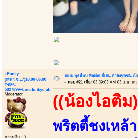
+Funky+
ตอบ: พุธนี้พบ ฟิลเด็ก ขี้เล่น กำลังซุกซ
(เสนา.ซ.17)10:00-06:00
«
ตอบ #21 เมื่อ:
03:39:03 AM 03 เมษายน 
T:085-
5027899♥Line:funkyclub
Moderator
((น้องไอติม)
พริตตี้ชงเหล้า
ความหื่น : 0