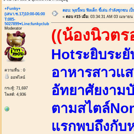
+Funky+
ตอบ: พุธนี้พบ ฟิลเด็ก ขี้เล่น กำลังซุกซ
(เสนา.ซ.17)10:00-06:00
«
ตอบ #15 เมื่อ:
03:34:31 AM 03 เมษายน 
T:085-
5027899♥Line:funkyclub
Moderator
((น้องนิวตร
Hotระยิบระยั
อาหารสาวแสน
ความหื่น : 0
ออฟไลน์
อัทยาศัยงามบั
กระทู้: 71,697
โพสต์: 4,936
ตามสไตล์North
แรกพบถึงกับ