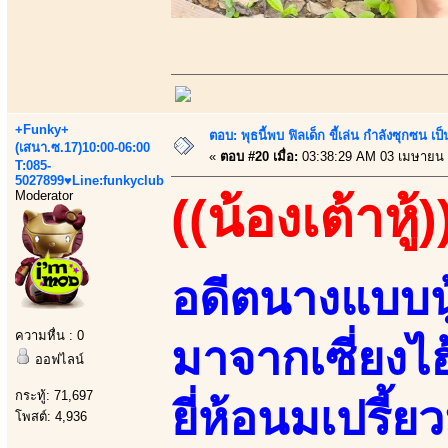
+Funky+
ตอบ: พุธนี้พบ ฟิลเด็ก ขี้เล่น กำลังซุกซ
(เสนา.ซ.17)10:00-06:00
«
ตอบ #20 เมื่อ:
03:38:29 AM 03 เมษายน 
T:085-
5027899♥Line:funkyclub
Moderator
((น้องเต้าหู้)
อดีตนางแบบนู
ความหื่น : 0
มาจากเซี่ยงไ
ออฟไลน์
กระทู้: 71,697
ยี่ห้อนมเปรี้ยว
โพสต์: 4,936