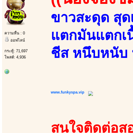
ขาวสะดุด สุดเ
แตกมันแตกเนื
ความหื่น : 0
ออฟไลน์
ชีส หนึบหนับ น
กระทู้: 71,697
โพสต์: 4,936
www.funkyspa.vip
สนใจติดต่อสอ