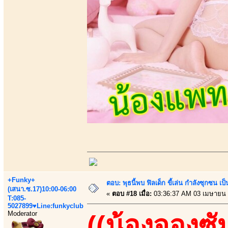
+Funky+
ตอบ: พุธนี้พบ ฟิลเด็ก ขี้เล่น กำลังซุกซ
(เสนา.ซ.17)10:00-06:00
«
ตอบ #18 เมื่อ:
03:36:37 AM 03 เมษายน 
T:085-
5027899♥Line:funkyclub
Moderator
((น้องจองซั