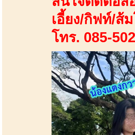
สนใจติดต่อสอ
เอี้ยง/กิฟท์/ส้ม
โทร. 085-50