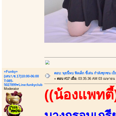
+Funky+
ตอบ: พุธนี้พบ ฟิลเด็ก ขี้เล่น กำลังซุกซ
(เสนา.ซ.17)10:00-06:00
«
ตอบ #17 เมื่อ:
03:35:36 AM 03 เมษายน 
T:085-
5027899♥Line:funkyclub
Moderator
((น้องแพทตี้
บางกรอบเกรีย