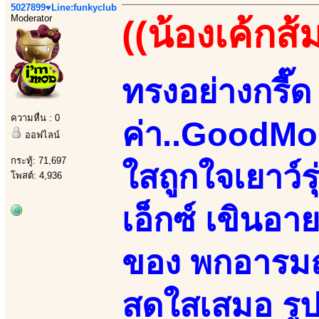
5027899♥Line:funkyclub
Moderator
((น้องเค้กส้
ทรงอย่างกรี๊ด 
ความหื่น : 0
ค่า..GoodMo
ออฟไลน์
กระทู้: 71,697
ใสถูกใจเยาว์
โพสต์: 4,936
เอ็กซ์ เขินอา
ของ พกอารมณ์
สดใสเสมอ รูป