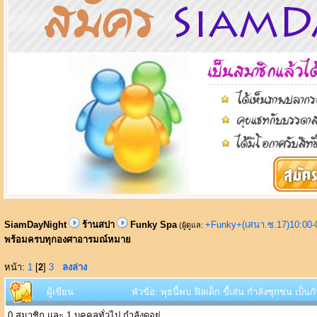
SiamDayNight
ร้านสปา
Funky Spa
+Funky+(เสนา.ซ.17)10:00-
(ผู้ดูแล:
พร้อมครบทุกองศาอารมณ์หมาย
หน้า:
1
[
2
]
3
ลงล่าง
ผู้เขียน
หัวข้อ: พุธนี้พบ ฟิลเด็ก ขี้เล่น กำลังซุกซน 
0 สมาชิก และ 1 บุคคลทั่วไป กำลังดูอยู่