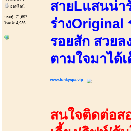
สายLแสนน่ารั
ออฟไลน์
กระทู้: 71,697
ร่างOriginal ร
โพสต์: 4,936
รอยสัก สวยลง
ตามใจมาได้เต
www.funkyspa.vip
สนใจติดต่อสอ