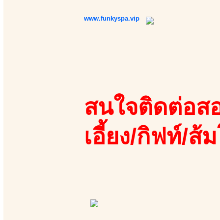
www.funkyspa.vip
สนใจติดต่อสอ
เอี้ยง/กิฟท์/ส้ม