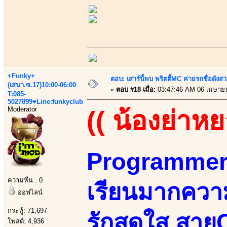
+Funky+
ตอบ: เสาร์นี้พบ พริตตี้MC ค่ายรถชื่อดังสว
(เสนา.ซ.17)10:00-06:00
«
ตอบ #18 เมื่อ:
03:47:46 AM 06 เมษาย
T:085-
5027899♥Line:funkyclub
Moderator
(( น้องย่าหย
Programmer&
ความหื่น : 0
เรียนมากควา
ออฟไลน์
กระทู้: 71,697
รักสดใส สายC
โพสต์: 4,936