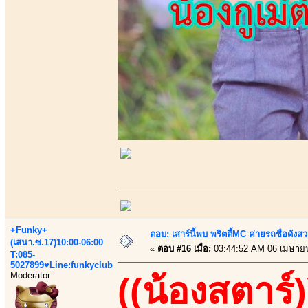
+Funky+
ตอบ: เสาร์นี้พบ พริตตี้MC ค่ายรถชื่อดังสว
(เสนา.ซ.17)10:00-06:00
«
ตอบ #16 เมื่อ:
03:44:52 AM 06 เมษาย
T:085-
5027899♥Line:funkyclub
Moderator
((น้องสตาร์)