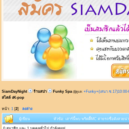
SiamDayNight
ร้านสปา
Funky Spa
+Funky+(เสนา.ซ.17)10:00-
(ผู้ดูแล:
สไตล์ งK-pop
หน้า:
1
[
2
]
ลงล่าง
ผู้เขียน
หัวข้อ: เสาร์นี้พบ พริตตี้MC ค่ายรถชื่อดังสวยน่า
0 สมาชิก และ 1 บุคคลทั่วไป กำลังดูอยู่