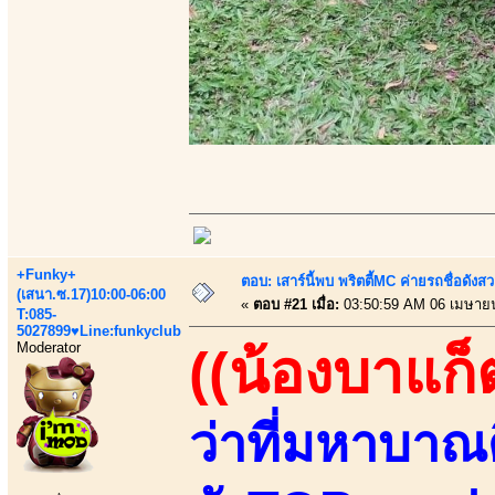
+Funky+
ตอบ: เสาร์นี้พบ พริตตี้MC ค่ายรถชื่อดังสว
(เสนา.ซ.17)10:00-06:00
«
ตอบ #21 เมื่อ:
03:50:59 AM 06 เมษาย
T:085-
5027899♥Line:funkyclub
Moderator
((น้องบาแก็
ว่าที่มหาบาณ