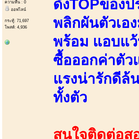
ดังTOPของปร
ความหื่น : 0
ออฟไลน์
พลิกผันตัวเอ
กระทู้: 71,697
โพสต์: 4,936
พร้อม แอบแว้บ
ซื้อออกค่าตัว
แรงน่ารักดีล
ทั้งตัว
สนใจติดต่อสอ