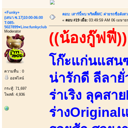
+Funky+
ตอบ: เสาร์นี้พบ พริตตี้MC ค่ายรถชื่อดังสว
(เสนา.ซ.17)10:00-06:00
«
ตอบ #19 เมื่อ:
03:49:59 AM 06 เมษาย
T:085-
5027899♥Line:funkyclub
Moderator
((น้องกู๊ฟฟี่))
โก๊ะแก่นแส
ความหื่น : 0
น่ารักดี ลีลา
ออฟไลน์
กระทู้: 71,697
ร่าเริง ลุคสาย
โพสต์: 4,936
ร่างOriginal