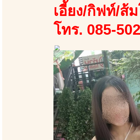
เอี้ยง/กิฟท์/ส้ม
โทร. 085-50