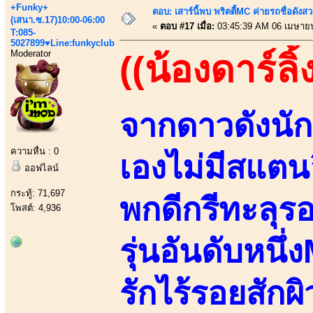
+Funky+
ตอบ: เสาร์นี้พบ พริตตี้MC ค่ายรถชื่อดังสว
(เสนา.ซ.17)10:00-06:00
«
ตอบ #17 เมื่อ:
03:45:39 AM 06 เมษาย
T:085-
5027899♥Line:funkyclub
Moderator
((น้องดาร์ลิ้
จากดาวดังนัก
ความหื่น : 0
เองไม่มีสแตนอ
ออฟไลน์
กระทู้: 71,697
พกดีกรีทะลุร
โพสต์: 4,936
รุ่นอันดับหนึ
รักไร้รอยสักผ