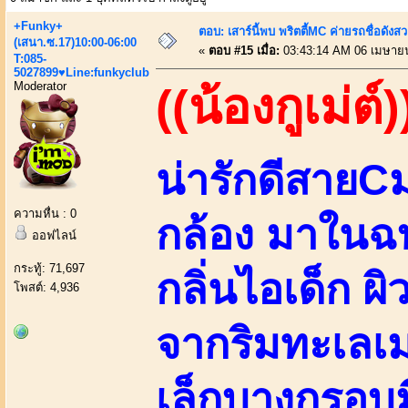
+Funky+
ตอบ: เสาร์นี้พบ พริตตี้MC ค่ายรถชื่อดังสว
(เสนา.ซ.17)10:00-06:00
«
ตอบ #15 เมื่อ:
03:43:14 AM 06 เมษาย
T:085-
5027899♥Line:funkyclub
Moderator
((น้องกูเม่ต์)
น่ารักดีสาย
ความหื่น : 0
กล้อง มาในฉ
ออฟไลน์
กระทู้: 71,697
กลิ่นไอเด็ก ผิ
โพสต์: 4,936
จากริมทะเลเม
เล็กบางกรอบม