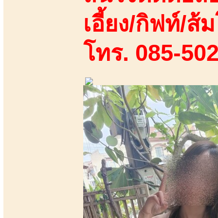
เอี้ยง/กิฟท์/ส้ม
โทร. 085-50