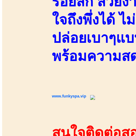
รอยสัก สวยงา
ใจถึงพึ่งได้
ปล่อยเบาๆแบบ
พร้อมความส
www.funkyspa.vip
สนใจติดต่อสอ