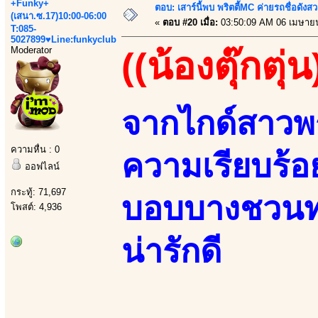
+Funky+
ตอบ: เสาร์นี้พบ พริตตี้MC ค่ายรถชื่อดังสว
(เสนา.ซ.17)10:00-06:00
«
ตอบ #20 เมื่อ:
03:50:09 AM 06 เมษาย
T:085-
5027899♥Line:funkyclub
Moderator
((น้องตุ๊กตุ่น
จากไกด์สาวพ
ความหื่น : 0
ความเรียบร้อย
ออฟไลน์
กระทู้: 71,697
บอบบางชวนทะ
โพสต์: 4,936
น่ารักดี