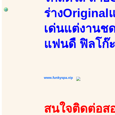
ร่างOriginalแ
เด่นแต่งานชด
แฟนดื ฟิลโก
www.funkyspa.vip
สนใจติดต่อสอ