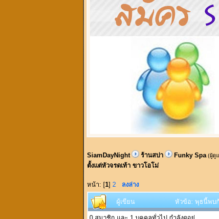
SiamDayNight
ร้านสปา
Funky Spa
(ผู้ด
ตั้งแต่หัวจรดเท้า ขาวโอโม่
หน้า: [
1
]
2
ลงล่าง
ผู้เขียน
หัวข้อ: พุธนี้พ
0 สมาชิก และ 1 บุคคลทั่วไป กำลังดูอยู่