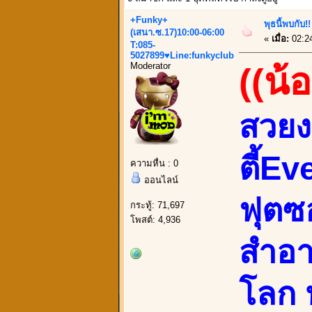
+Funky+
พุธนี้พบกับ
(เสนา.ซ.17)10:00-06:00
«
เมื่อ:
02:2
T:085-
5027899♥Line:funkyclub
Moderator
((น้
สวยง
ตี้Ev
ความหื่น : 0
ออนไลน์
ฟุตซอ
กระทู้: 71,697
โพสต์: 4,936
สำอา
โลก ห