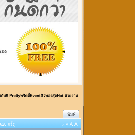
พบกับ!! Prettyพริตตี้EventคิวทองสุดHot สวยงาม
พิมพ์
A
A
620 ครั้ง)
A
A