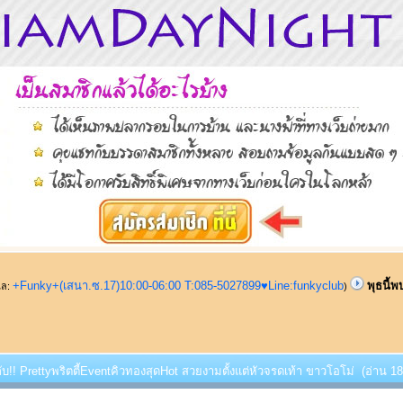
+Funky+(เสนา.ซ.17)10:00-06:00 T:085-5027899♥Line:funkyclub
พุธนี้
ูแล:
)
บกับ!! Prettyพริตตี้EventคิวทองสุดHot สวยงามตั้งแต่หัวจรดเท้า ขาวโอโม่ (อ่าน 18