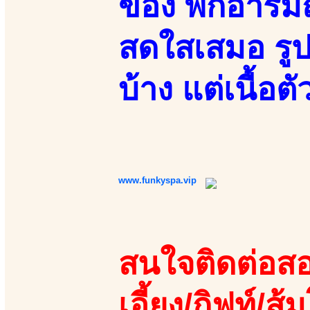
ของ พกอารมณ์
สดใสเสมอ รูป
บ้าง แต่เนื้อต
www.funkyspa.vip
สนใจติดต่อสอ
เอี้ยง/กิฟท์/ส้ม