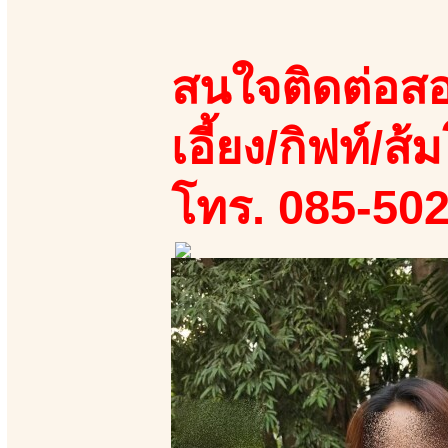
สนใจติดต่อสอ
เอี้ยง/กิฟท์/ส้ม
โทร. 085-50