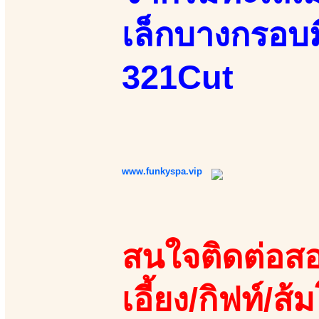
เล็กบางกรอบม
321Cut
www.funkyspa.vip
สนใจติดต่อสอ
เอี้ยง/กิฟท์/ส้