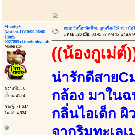
+Funky+
ตอบ: วันนี้อาทิตนี้พบ ลูกครึ่งฝรั่งผิวขาว
(เสนา.ซ.17)10:00-06:00
«
ตอบ #20 เมื่อ:
03:43:27 AM 12 พฤษภาค
T:085-
5027899♥Line:funkyclub
Moderator
((น้องกูเม่ต์)
น่ารักดีสาย
ความหื่น : 0
กล้อง มาในฉ
ออฟไลน์
กระทู้: 71,637
กลิ่นไอเด็ก ผิ
โพสต์: 4,934
จากริมทะเลเม