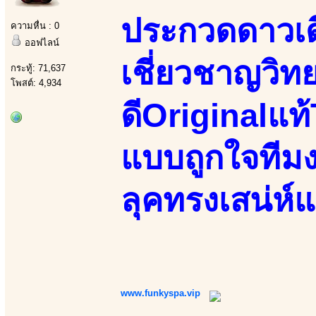
ประกวดดาวเ
ความหื่น : 0
ออฟไลน์
เชี่ยวชาญวิท
กระทู้: 71,637
โพสต์: 4,934
ดีOriginalแท
แบบถูกใจทีมง
ลุคทรงเสน่ห์
www.funkyspa.vip