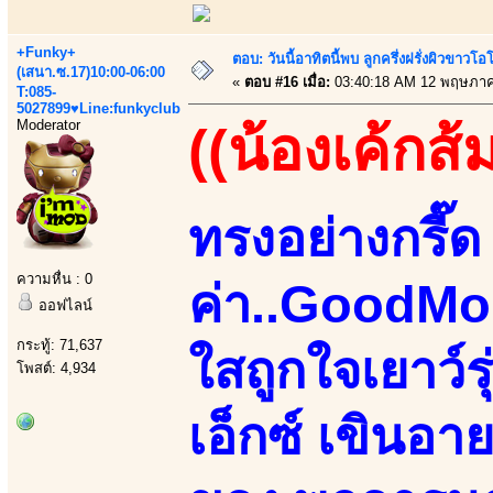
+Funky+
ตอบ: วันนี้อาทิตนี้พบ ลูกครึ่งฝรั่งผิวขาว
(เสนา.ซ.17)10:00-06:00
«
ตอบ #16 เมื่อ:
03:40:18 AM 12 พฤษภาค
T:085-
5027899♥Line:funkyclub
Moderator
((น้องเค้กส้
ทรงอย่างกรี๊ด 
ความหื่น : 0
ค่า..GoodMo
ออฟไลน์
กระทู้: 71,637
ใสถูกใจเยาว์
โพสต์: 4,934
เอ็กซ์ เขินอา