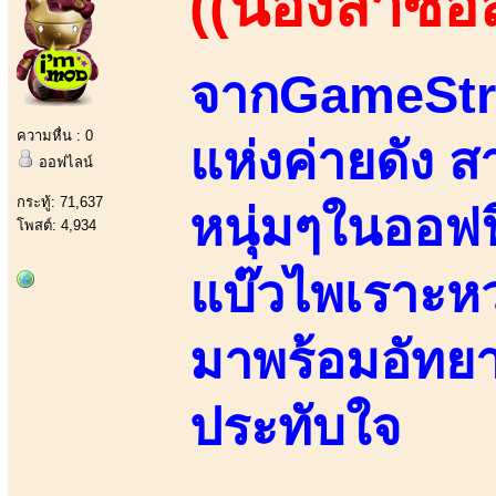
((น้องลาซอ
จากGameStre
ความหื่น : 0
แห่งค่ายดัง 
ออฟไลน์
กระทู้: 71,637
หนุ่มๆในออฟฟ
โพสต์: 4,934
แบ๊วไพเราะห
มาพร้อมอัทย
ประทับใจ