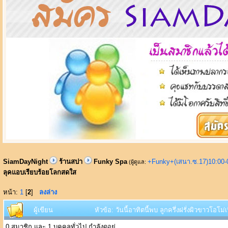
SiamDayNight
ร้านสปา
Funky Spa
+Funky+(เสนา.ซ.17)10:00-
(ผู้ดูแล:
ลุคแอบเรียบร้อยโลกสดใส
หน้า:
1
[
2
]
ลงล่าง
ผู้เขียน
หัวข้อ: วันนี้อาทิตนี้พบ ลูกครึ่งฝรั่งผิวขาวโอโ
0 สมาชิก และ 1 บุคคลทั่วไป กำลังดูอยู่