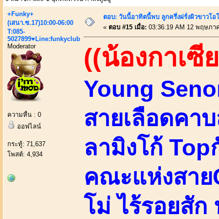
+Funky+
ตอบ: วันนี้อาทิตนี้พบ ลูกครึ่งฝรั่งผิวขาว
(เสนา.ซ.17)10:00-06:00
«
ตอบ #15 เมื่อ:
03:36:19 AM 12 พฤษภาค
T:085-
5027899♥Line:funkyclub
Moderator
((น้องกาเซีย
Young Senori
สายเลือดคาบส
ความหื่น : 0
ออฟไลน์
ลามิงโก้ Top
กระทู้: 71,637
โพสต์: 4,934
คณะแห่งสายC
โม่ ไร้รอยสัก น