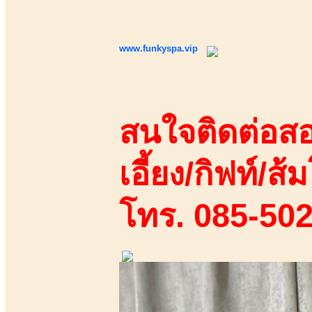
www.funkyspa.vip
สนใจติดต่อสอ
เอี้ยง/กิฟท์/ส้ม
โทร. 085-50