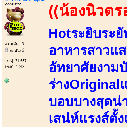
Moderator
((น้องนิวตร
Hotระยิบระยั
ความหื่น : 0
อาหารสาวแสน
ออฟไลน์
กระทู้: 71,637
อัทยาศัยงามบั
โพสต์: 4,934
ร่างOriginalแ
บอบบางสุดน่
เสน่ห์แรงส์ตั