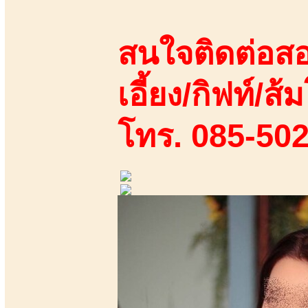
สนใจติดต่อสอ
เอี้ยง/กิฟท์/ส้ม
โทร. 085-50