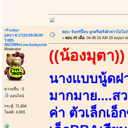
+Funky+
ตอบ: จันทร์นี้พบ ลูกครึ่งฝรั่งผิวขาวโอโม่
(เสนา.ซ.17)10:00-06:00
«
ตอบ #5 เมื่อ:
04:48:19 AM 20 พฤษภาค
T:085-
5027899♥Line:funkyclub
Moderator
((น้องมุตา))
นางแบบนู้ด
ความหื่น : 0
มากมาย....สว
ออนไลน์
กระทู้: 71,604
ค่า ตัวเล็กเอ็
โพสต์: 4,933