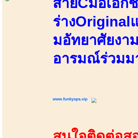
สายCมอเอกชน
ร่างOriginalแ
มอัทยาศัยงาม
อารมณ์ร่วมม
www.funkyspa.vip
สนใจติดต่อสอ