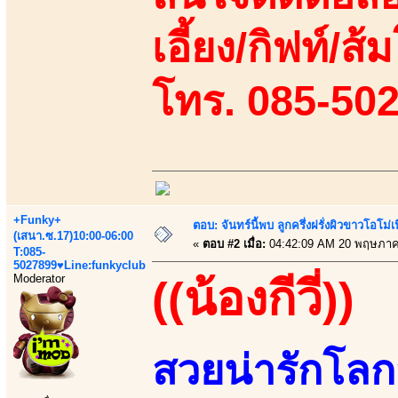
เอี้ยง/กิฟท์/ส้ม
โทร. 085-50
+Funky+
ตอบ: จันทร์นี้พบ ลูกครึ่งฝรั่งผิวขาวโอโม่
(เสนา.ซ.17)10:00-06:00
«
ตอบ #2 เมื่อ:
04:42:09 AM 20 พฤษภาค
T:085-
5027899♥Line:funkyclub
Moderator
((น้องกีวี่))
สวยน่ารักโลก