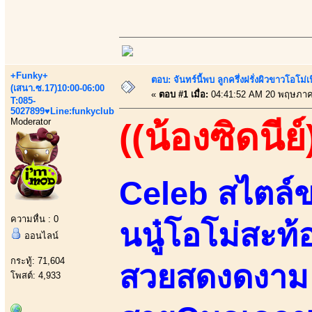
+Funky+
ตอบ: จันทร์นี้พบ ลูกครึ่งฝรั่งผิวขาวโอโม่
(เสนา.ซ.17)10:00-06:00
«
ตอบ #1 เมื่อ:
04:41:52 AM 20 พฤษภาค
T:085-
5027899♥Line:funkyclub
Moderator
((น้องซิดนีย์
Celeb สไตล์ข
ความหื่น : 0
นนู๋โอโม่สะท้
ออนไลน์
กระทู้: 71,604
สวยสดงดงาม เ
โพสต์: 4,933