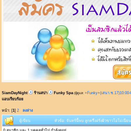
SiamDayNight
ร้านสปา
Funky Spa
+Funky+(เสนา.ซ.17)10:00-
(ผู้ดูแล:
แอบเรียบร้อย
หน้า: [
1
]
2
ลงล่าง
ผู้เขียน
หัวข้อ: จันทร์นี้พบ ลูกครึ่งฝรั่งผิวขาวโอโม่เนีย
0 สมาชิก และ 1 บุคคลทั่วไป กำลังดูอยู่