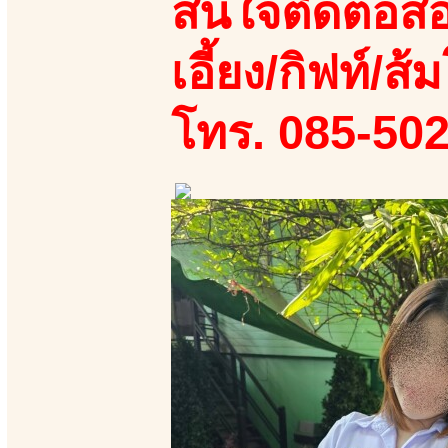
สนใจติดต่อสอ
เอี้ยง/กิฟท์/ส้ม
โทร. 085-50