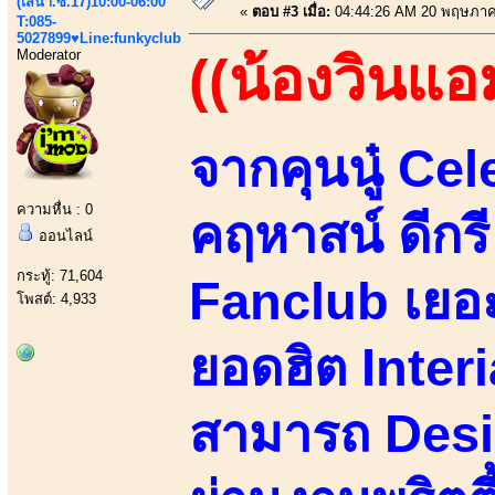
(เสนา.ซ.17)10:00-06:00
«
ตอบ #3 เมื่อ:
04:44:26 AM 20 พฤษภาค
T:085-
5027899♥Line:funkyclub
Moderator
((น้องวินแอ
จากคุนนู๋ Ce
ความหื่น : 0
คฤหาสน์ ดีกร
ออนไลน์
กระทู้: 71,604
Fanclub เยอ
โพสต์: 4,933
ยอดฮิต Inter
สามารถ Desi