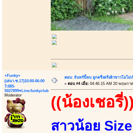
+Funky+
ตอบ: จันทร์นี้พบ ลูกครึ่งฝรั่งผิวขาวโอโม่
(เสนา.ซ.17)10:00-06:00
«
ตอบ #4 เมื่อ:
04:46:15 AM 20 พฤษภาค
T:085-
5027899♥Line:funkyclub
Moderator
((น้องเชอรี่)
สาวน้อย Siz