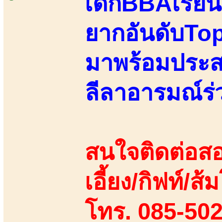
เด็กBBAเรียน
ยากอันดับTopต
มาพร้อมประสบ
ลีลาอารมณ์ร
สนใจติดต่อสอ
เอี้ยง/กิฟท์/ส้ม
โทร. 085-50