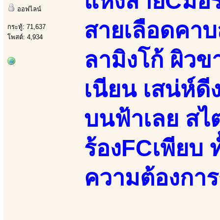
แห่งสายCมอรัด
ออฟไลน์
สายเลือดคาบส
กระทู้: 71,637
โพสต์: 4,934
ลามิงโก้ ผิวขา
เนียน เสน่ห์ดี
บนฟ้าเลย สไต
ร้องFCเพียบ 
ความต้องกา