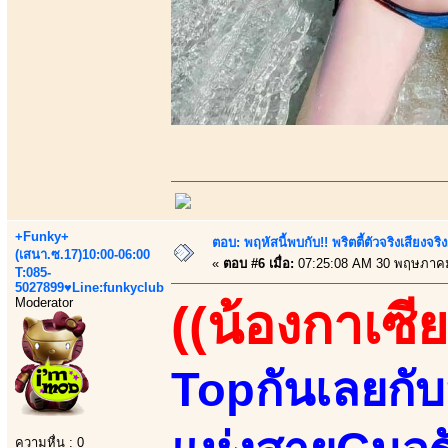
+Funky+
ตอบ: พฤหัสนี้พบกับ!! พริตตี้ตัวจริงเสียงจ
(เสนา.ซ.17)10:00-06:00
«
ตอบ #6 เมื่อ:
07:25:08 AM 30 พฤษภาคม
T:085-
5027899♥Line:funkyclub
Moderator
((น้องกาเซีย
Topกันเลยกั
ความหื่น : 0