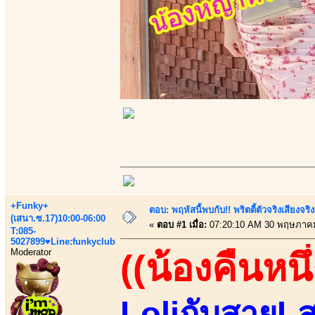
+Funky+
ตอบ: พฤหัสนี้พบกับ!! พริตตี้ตัวจริงเสียงจ
(เสนา.ซ.17)10:00-06:00
«
ตอบ #1 เมื่อ:
07:20:10 AM 30 พฤษภาคม
T:085-
5027899♥Line:funkyclub
Moderator
((น้องคืนหนึ่
LoliกับสายLส