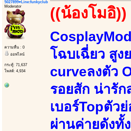
5027899♥Line:funkyclub
Moderator
((น้องโมอิ))
CosplayMode
ความหื่น : 0
โฉบเฉี่ยว สูง
ออฟไลน์
กระทู้: 71,637
curveลงตัว Or
โพสต์: 4,934
รอยสัก น่ารั
เบอร์Topตัวย
ผ่านค่ายดังทั้