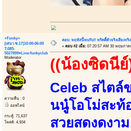
+Funky+
ตอบ: พฤหัสนี้พบกับ!! พริตตี้ตัวจริงเสียงจ
(เสนา.ซ.17)10:00-06:00
«
ตอบ #2 เมื่อ:
07:20:57 AM 30 พฤษภาคม
T:085-
5027899♥Line:funkyclub
Moderator
((น้องซิดนีย์
Celeb สไตล์ข
ความหื่น : 0
นนู๋โอโม่สะท้
ออฟไลน์
กระทู้: 71,637
สวยสดงดงาม เ
โพสต์: 4,934