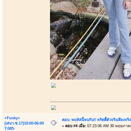
+Funky+
ตอบ: พฤหัสนี้พบกับ!! พริตตี้ตัวจริงเสียงจ
(เสนา.ซ.17)10:00-06:00
«
ตอบ #4 เมื่อ:
07:23:06 AM 30 พฤษภาคม
T:085-