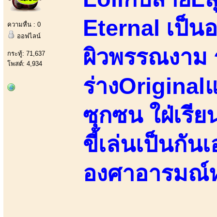
Eternal เป็น
ความหื่น : 0
ออฟไลน์
ผิวพรรณงาม ร
กระทู้: 71,637
โพสต์: 4,934
ร่างOriginalแ
ซุกซน ใฝ่เรียนร
ขี้เล่นเป็นกั
องศาอารมณ์