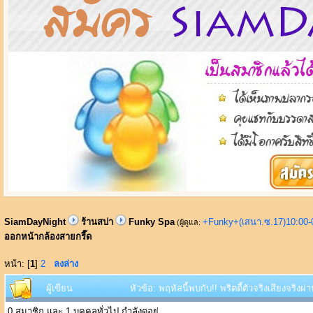
SiamDayNight
ร้านสปา
Funky Spa
+Funky+(เสนา.ซ.17)10:00-
(ผู้ดูแล:
ออกหน้ากล้องสายกรี๊ด
หน้า: [
1
]
2
ลงล่าง
ผู้เขียน
หัวข้อ: พฤหัสนี้พบกับ!! พริตตี้ตัวจริงเสียงจริง
0 สมาชิก และ 1 บุคคลทั่วไป กำลังดูอยู่