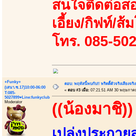
สนใจติดต่อสอ
เอี้ยง/กิฟท์/ส้ม
โทร. 085-50
+Funky+
ตอบ: พฤหัสนี้พบกับ!! พริตตี้ตัวจริงเสียงจ
(เสนา.ซ.17)10:00-06:00
«
ตอบ #3 เมื่อ:
07:21:51 AM 30 พฤษภาคม
T:085-
5027899♥Line:funkyclub
Moderator
((น้องมาชิ))
เปล่งประกาย