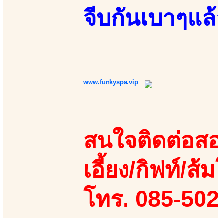
จีบกันเบาๆแล
www.funkyspa.vip
สนใจติดต่อสอ
เอี้ยง/กิฟท์/ส้
โทร. 085-50