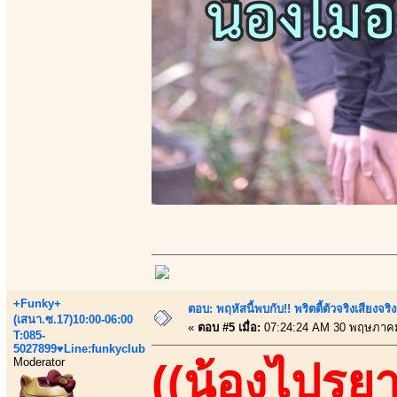
+Funky+
ตอบ: พฤหัสนี้พบกับ!! พริตตี้ตัวจริงเสียงจ
(เสนา.ซ.17)10:00-06:00
«
ตอบ #5 เมื่อ:
07:24:24 AM 30 พฤษภาคม
T:085-
5027899♥Line:funkyclub
Moderator
((น้องไปรยา