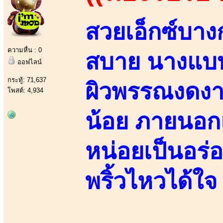
สวยเอ็กซ์บางก
ความหื่น : 0
สบาย นางแบบ
ออฟไลน์
กระทู้: 71,637
ผิวพรรณงดงาม
โพสต์: 4,934
น้อย ภายนอก
หน่อยเป็นอร่
พริ้วไหวได้ใจ