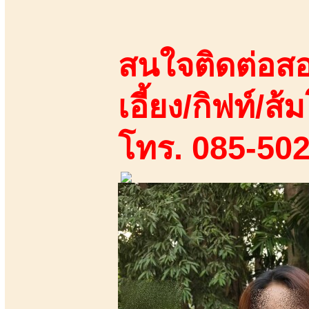
สนใจติดต่อสอ
เอี้ยง/กิฟท์/ส้ม
โทร. 085-50