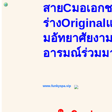
สายCมอเอกชน
ร่างOriginalแ
มอัทยาศัยงาม
อารมณ์ร่วมม
www.funkyspa.vip