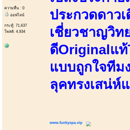
ความหื่น : 0
ประกวดดาวเ
ออฟไลน์
กระทู้: 71,637
เชี่ยวชาญวิท
โพสต์: 4,934
ดีOriginalแท
แบบถูกใจทีมง
ลุคทรงเสน่ห์
www.funkyspa.vip