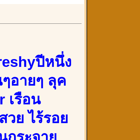
eshyปีหนึ่ง
นๆอายๆ ลุค
r เรือน
สวย ไร้รอย
ด่นกระจาย