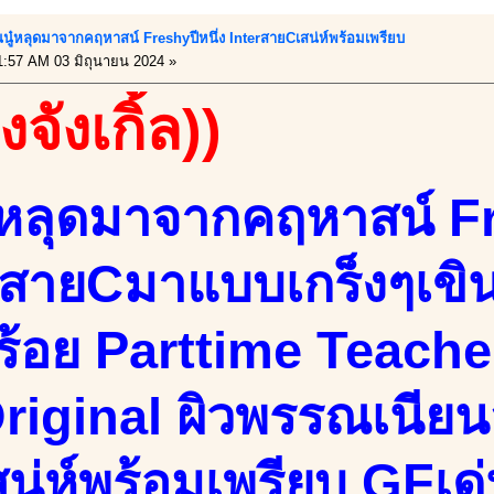
 คุนนู๋หลุดมาจากคฤหาสน์ Freshyปีหนึ่ง InterสายCเสน่ห์พร้อมเพรียบ
:57 AM 03 มิถุนายน 2024 »
งจังเกิ้ล))
ู๋หลุดมาจากคฤหาสน์ Fr
rสายCมาแบบเกร็งๆเขิ
บร้อย Parttime Teache
Original ผิวพรรณเนียน
เสน่ห์พร้อมเพรียบ GFเ