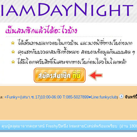
+Funky+(เสนา.ซ.17)10:00-06:00 T:085-5027899♥Line:funkyclub
จันทร์น
ูแล:
)
ี้!! คุนนู๋หลุดมาจากคฤหาสน์ Freshyปีหนึ่ง InterสายCเสน่ห์พร้อมเพรียบ (อ่าน 1806