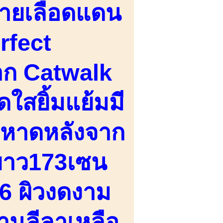
ายเลือดแดน
rfect
าก Catwalk
ดใสยิ้มแย้มมี
ริมหาดหลังจาก
งยาว173เซน
36 ผิวงดงาม
งานลีลาเหลือ