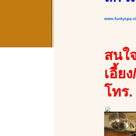
www.funkyspa.v
สนใจ
เอี้ยง
โทร.