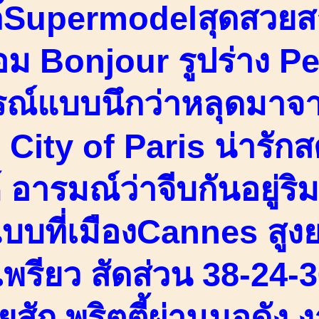
์Supermodelสุดสวยส
อม Bonjour รูปร่าง Pe
รณ์แบบนึกว่าหลุดมาจ
City of Paris น่ารักส
์ อารมณ์ว่าจีบกันอยู่
แบบที่เมืองCannes สู
เพรียว สัดส่วน 38-24-
ยสัก พริตตี้ผ่านมอดัง 