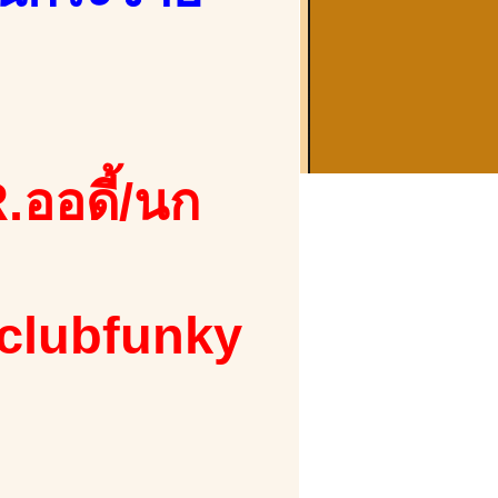
.ออดี้/นก
 clubfunky