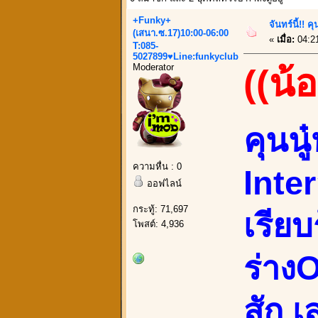
+Funky+
จันทร์นี้!!
(เสนา.ซ.17)10:00-06:00
«
เมื่อ:
04:21
T:085-
5027899♥Line:funkyclub
Moderator
((น้อ
คุนน
ความหื่น : 0
Inte
ออฟไลน์
กระทู้: 71,697
เรีย
โพสต์: 4,936
ร่าง
สัก 