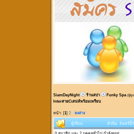
SiamDayNight
ร้านสปา
Funky Spa
(ผู้ด
InterสายCเสน่ห์พร้อมเพรียบ
หน้า: [
1
]
2
ลงล่าง
ผู้เขียน
หัวข้อ: จันทร์น
0 สมาชิก และ 2 บุคคลทั่วไป กำลังดูอยู่