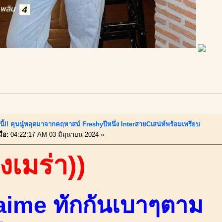
นี้!! คุนนู๋หลุดมาจากคฤหาสน์ Freshyปีหนึ่ง InterสายCเสน่ห์พร้อมเพรียบ
ื่อ:
04:22:17 AM 03 มิถุนายน 2024 »
องเมร่า))
'aime ทักกันเบาๆตาม