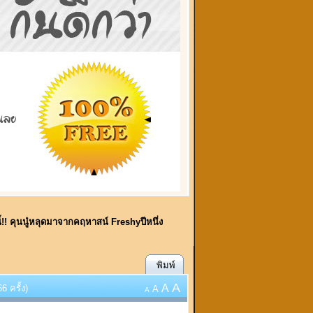
ี้!! คุนนู๋หลุดมาจากคฤหาสน์ Freshyปีหนึ่ง
พิมพ์
A
A
6 ครั้ง)
A
A