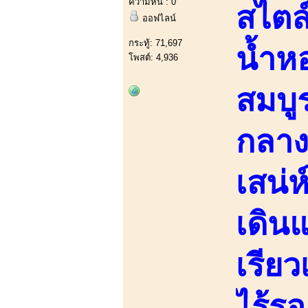
ความหื่น : 0
สไตล
ออฟไลน์
กระทู้: 71,697
น้ำห
โพสต์: 4,936
สมบู
กลาง 
เสน่ห
เดิน
เรียว
ไร้รอ