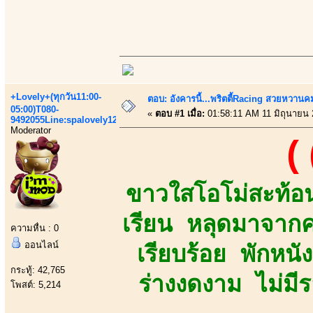
+Lovely+(ทุกวัน11:00-
ตอบ: อังคารนี้...พริตตี้Racing สวยหวานคมเป
05:00)T080-
«
ตอบ #1 เมื่อ:
01:58:11 AM 11 มิถุนายน 
9492055Line:spalovely123
Moderator
(
ขาวใสโอโม่สะท้อ
เรียน หลุดมาจาก
ความหื่น : 0
ออนไลน์
เรียบร้อย พักหนั
กระทู้: 42,765
ร่างงดงาม ไม่มีร
โพสต์: 5,214