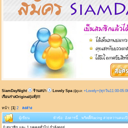
SiamDayNight
ร้านสปา
Lovely Spa
+Lovely+(ทุกวัน11:00-05:
(ผู้ดูแล:
เรือนร่างOriginal(แท้)!!!
หน้า: [
1
]
2
ลงล่าง
ผู้เขียน
หัวข้อ: อังคารนี้...พริตตี้Racing สวยหวานคมเป๊ะ 
0 สมาชิก และ 1 บุคคลทั่วไป กำลังดูอยู่