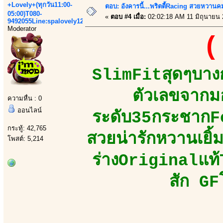
+Lovely+(ทุกวัน11:00-
ตอบ: อังคารนี้...พริตตี้Racing สวยหวานคมเป
05:00)T080-
«
ตอบ #4 เมื่อ:
02:02:18 AM 11 มิถุนายน 
9492055Line:spalovely123
Moderator
(
SlimFitสุดๆบางก
ตัวเลขจากม
ความหื่น : 0
ออนไลน์
ระดับ35กระชากF
กระทู้: 42,765
สวยน่ารักหวานเยิ้
โพสต์: 5,214
ร่างOriginalแท้T
สัก GF