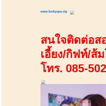
www.funkyspa.vip
สนใจติดต่อสอ
เอี้ยง/กิฟท์/ส้ม
โทร. 085-50