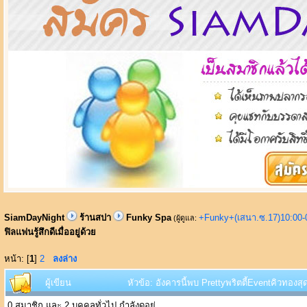
SiamDayNight
ร้านสปา
Funky Spa
+Funky+(เสนา.ซ.17)10:00-
(ผู้ดูแล:
ฟิลแฟนรู้สึกดีเมื่ออยู่ด้วย
หน้า: [
1
]
2
ลงล่าง
ผู้เขียน
หัวข้อ: อังคารนี้พบ Prettyพริตตี้Eventคิวทองสุด
0 สมาชิก และ 2 บุคคลทั่วไป กำลังดูอยู่