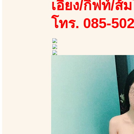
เอี้ยง/กิฟท์/ส้ม
โทร. 085-50