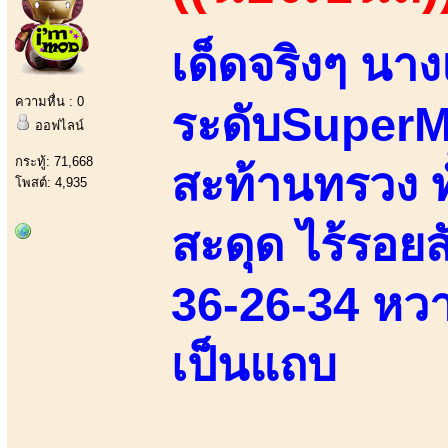
เด็ดจริงๆ นาง
ความหื่น : 0
ระดับSuperMo
ออฟไลน์
กระทู้: 71,668
สะท้านทรวง ทั
โพสต์: 4,935
สะดุด ไร้รอยส
36-26-34 หวาน
เป็นแถบ