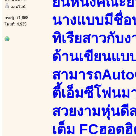
ยืนหนึ่งคณะ
ออฟไลน์
นางแบบมีชื่อป
กระทู้: 71,668
โพสต์: 4,935
ทิเรียสาวกับ
ด้านเขียนแบ
สามารถAutoC
ตี้เอ็มซีโฟน
สวยงามหุ่นดีส
เต็ม FCฮอตฮ