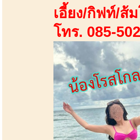
เอี้ยง/กิฟท์/ส้ม
โทร. 085-50