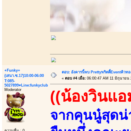
+Funky+
ตอบ: อังคารนี้พบ Prettyพริตตี้Eventคิวทองส
(เสนา.ซ.17)10:00-06:00
«
ตอบ #4 เมื่อ:
06:00:47 AM 11 มิถุนายน 
T:085-
5027899♥Line:funkyclub
Moderator
((น้องวินแอ
จากคุนนู๋สุด
ความหื่น : 0