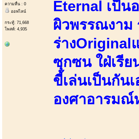
Eternal เป็น
ความหื่น : 0
ออฟไลน์
ผิวพรรณงาม ร
กระทู้: 71,668
โพสต์: 4,935
ร่างOriginalแ
ซุกซน ใฝ่เรียนร
ขี้เล่นเป็นกั
องศาอารมณ์