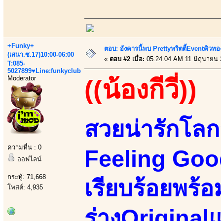
+Funky+
ตอบ: อังคารนี้พบ Prettyพริตตี้Eventคิวทองส
(เสนา.ซ.17)10:00-06:00
«
ตอบ #2 เมื่อ:
05:24:04 AM 11 มิถุนายน 
T:085-
5027899♥Line:funkyclub
Moderator
((น้องกีวี่))
สวยน่ารักโลก
ความหื่น : 0
Feeling Goo
ออฟไลน์
กระทู้: 71,668
เรียบร้อยพร้อ
โพสต์: 4,935
ร่างOriginalแ