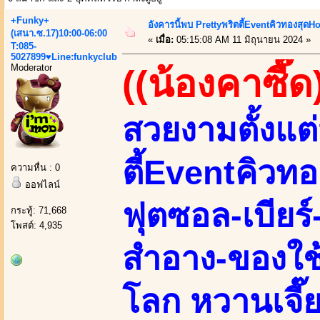
+Funky+
อังคารนี้พบ Prettyพริตตี้EventคิวทองสุดHot 
(เสนา.ซ.17)10:00-06:00
«
เมื่อ:
05:15:08 AM 11 มิถุนายน 2024 »
T:085-
5027899♥Line:funkyclub
Moderator
((น้องคาซี๊ด
สวยงามตั้งแต่
ตี้Eventคิวทอง
ความหื่น : 0
ออฟไลน์
ฟุตซอล-เบียร์
กระทู้: 71,668
โพสต์: 4,935
สำอาง-ของใช
โลก หวานเจี๊ยบ