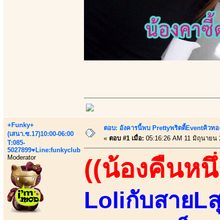
+Funky+
ตอบ: อังคารนี้พบ Prettyพริตตี้Eventคิวทองส
(เสนา.ซ.17)10:00-06:00
«
ตอบ #1 เมื่อ:
05:16:26 AM 11 มิถุนายน 
T:085-
5027899♥Line:funkyclub
Moderator
((น้องคืนหนึ่
LoliกับสายLส