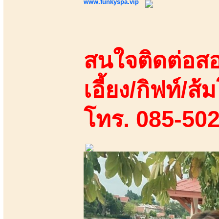
www.funkyspa.vip
สนใจติดต่อสอ
เอี้ยง/กิฟท์/ส้ม
โทร. 085-50