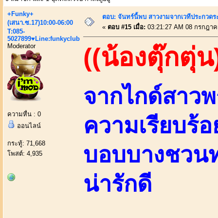
+Funky+
ตอบ: จันทร์นี้พบ สาวงามจากเวทีประกวดร
(เสนา.ซ.17)10:00-06:00
«
ตอบ #15 เมื่อ:
03:21:27 AM 08 กรกฎาค
T:085-
5027899♥Line:funkyclub
Moderator
((น้องตุ๊กตุ่น
จากไกด์สาวพ
ความหื่น : 0
ความเรียบร้อย
ออนไลน์
กระทู้: 71,668
บอบบางชวนทะ
โพสต์: 4,935
น่ารักดี