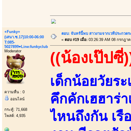
+Funky+
ตอบ: จันทร์นี้พบ สาวงามจากเวทีประกวดร
(เสนา.ซ.17)10:00-06:00
«
ตอบ #19 เมื่อ:
03:26:39 AM 08 กรกฎาค
T:085-
5027899♥Line:funkyclub
Moderator
((น้องเป๊ปซี่)
เด็กน้อยวัยระ
ความหื่น : 0
คึกคักเฮฮาร่า
ออนไลน์
กระทู้: 71,668
ไหนถึงกัน เรื
โพสต์: 4,935