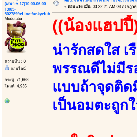
ตอบ: จันทร์นี้พบ สาวงามจากเวทีประกวดร
(เสนา.ซ.17)10:00-06:00
«
ตอบ #16 เมื่อ:
03:22:21 AM 08 กรกฎาค
T:085-
5027899♥Line:funkyclub
Moderator
((น้องแฮปปี้
น่ารักสดใส เร
ความหื่น : 0
พรรณดีไม่มีร
ออนไลน์
กระทู้: 71,668
แบบถ้าจุดติดมี
โพสต์: 4,935
เป็นอมตะถูกใ