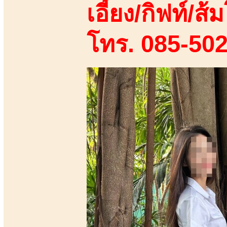
เอี้ยง/กิฟท์/ส้ม
โทร. 085-50