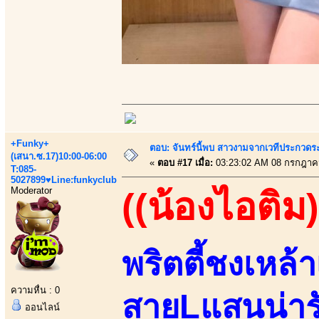
+Funky+
ตอบ: จันทร์นี้พบ สาวงามจากเวทีประกวดร
(เสนา.ซ.17)10:00-06:00
«
ตอบ #17 เมื่อ:
03:23:02 AM 08 กรกฎาค
T:085-
5027899♥Line:funkyclub
Moderator
((น้องไอติม)
พริตตี้ชงเหล้า
ความหื่น : 0
สายLแสนน่ารั
ออนไลน์