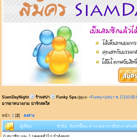
SiamDayNight
ร้านสปา
Funky Spa
+Funky+(เสนา.ซ.17)10:00-
(ผู้ดูแล:
มารยาทนางงาม น่ารักสดใส
หน้า:
1
[
2
]
ลงล่าง
ผู้เขียน
หัวข้อ: จันทร์นี้พบ สาวงามจากเวทีประกวดระด
0 สมาชิก และ 1 บุคคลทั่วไป กำลังดูอยู่