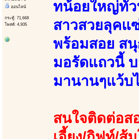
ทน้อยใหญ่ทั่ว
ออนไลน์
กระทู้: 71,668
สาวสวยลุคแซ่
โพสต์: 4,935
พร้อมสอย สน
มอรัดแถวนี้ บ
มานานๆแว้บไ
สนใจติดต่อสอ
เอี้ยง/กิฟท์/ส้ม