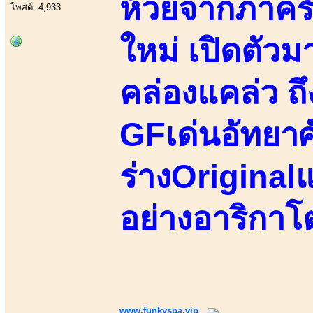
ห้วยจากภาครั
โพสต์: 4,933
ใหม่ เปิดตัวม
คล่องแคล่ว ถ
GFเด่นอัทยาศั
ร่างOriginalแ
อย่างอาริกาโ
www.funkyspa.vip