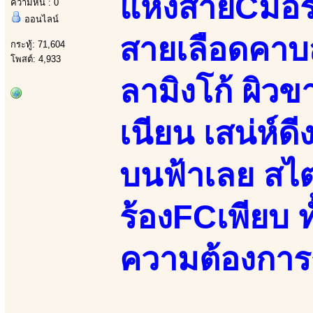
แห่งสายCมอรัด
ความหื่น : 0
ออนไลน์
สายเลือดคาบส
กระทู้: 71,604
โพสต์: 4,933
ลามิงโก้ ผิวขา
เนียน เสน่ห์ดี
บนฟ้าเลย สไต
ร้องFCเพียบ 
ความต้องกา