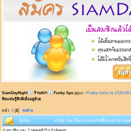
SiamDayNight
ร้านสปา
Funky Spa
+Funky+(เสนา.ซ.17)10:00-
(ผู้ดูแล:
ฟิลแฟนรู้สึกดีเมื่ออยู่ด้วย
หน้า:
1
[
2
]
ลงล่าง
ผู้เขียน
หัวข้อ: อังคานี้พบ Prettyพริตตี้EventคิวทองสุดH
0 สมาชิก และ 2 บุคคลทั่วไป กำลังดูอยู่