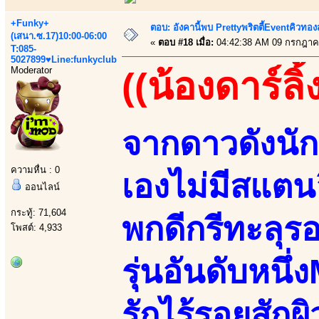
+Funky+
ตอบ: อังคานี้พบ Prettyพริตตี้Eventคิวทองสุ
(เสนา.ซ.17)10:00-06:00
«
ตอบ #18 เมื่อ:
04:42:38 AM 09 กรกฎาค
T:085-
5027899♥Line:funkyclub
Moderator
((น้องดาร์ลิ้
จากดาวดังนัก
ความหื่น : 0
เองไม่มีสแตนอ
ออนไลน์
กระทู้: 71,604
พกดีกรีทะลุร
โพสต์: 4,933
รุ่นอันดับหนึ
รักไร้รอยสักผ