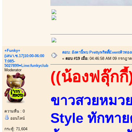
+Funky+
ตอบ: อังคานี้พบ Prettyพริตตี้Eventคิวทองสุ
(เสนา.ซ.17)10:00-06:00
«
ตอบ #19 เมื่อ:
04:46:58 AM 09 กรกฎาค
T:085-
5027899♥Line:funkyclub
Moderator
((น้องฟลุ๊กกี้
ขาวสวยหมวยเ
ความหื่น : 0
Style ทักทาย
ออนไลน์
กระทู้: 71,604