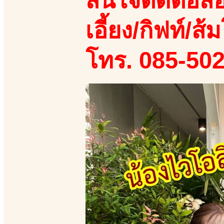
สนใจติดต่อสอ
เอี้ยง/กิฟท์/ส้ม
โทร. 085-50