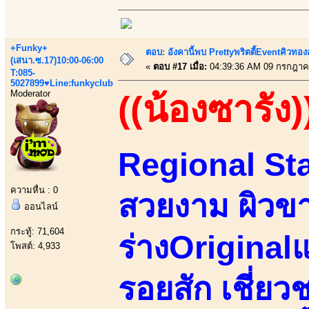
+Funky+
ตอบ: อังคานี้พบ Prettyพริตตี้Eventคิวทองสุ
(เสนา.ซ.17)10:00-06:00
«
ตอบ #17 เมื่อ:
04:39:36 AM 09 กรกฎาค
T:085-
5027899♥Line:funkyclub
Moderator
((น้องซารัง)
Regional Sta
ความหื่น : 0
สวยงาม ผิวขา
ออนไลน์
กระทู้: 71,604
ร่างOriginal
โพสต์: 4,933
รอยสัก เชี่ยว