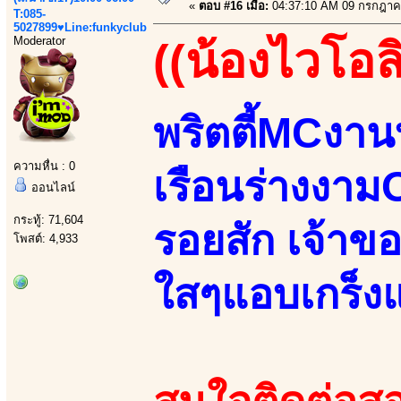
«
ตอบ #16 เมื่อ:
04:37:10 AM 09 กรกฎาค
T:085-
5027899♥Line:funkyclub
Moderator
((น้องไวโอล
พริตตี้MCงา
ความหื่น : 0
เรือนร่างงาม
ออนไลน์
กระทู้: 71,604
รอยสัก เจ้าขอ
โพสต์: 4,933
ใสๆแอบเกร็ง