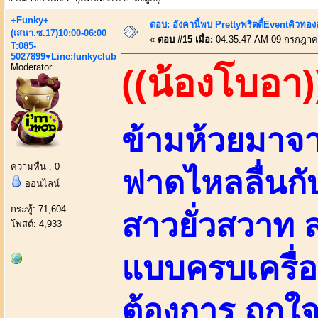
+Funky+
ตอบ: อังคานี้พบ Prettyพริตตี้Eventคิวทองสุ
(เสนา.ซ.17)10:00-06:00
«
ตอบ #15 เมื่อ:
04:35:47 AM 09 กรกฎาค
T:085-
5027899♥Line:funkyclub
Moderator
((น้องโบอา)
ข้ามห้วยมาจ
ความหื่น : 0
ฟาดไหลลื่นกับ
ออนไลน์
กระทู้: 71,604
สาวยั่วสวาท
โพสต์: 4,933
แบบครบเครื่
ต้องการ ถูกใจ