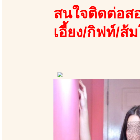
สนใจติดต่อสอ
เอี้ยง/กิฟท์/ส้ม