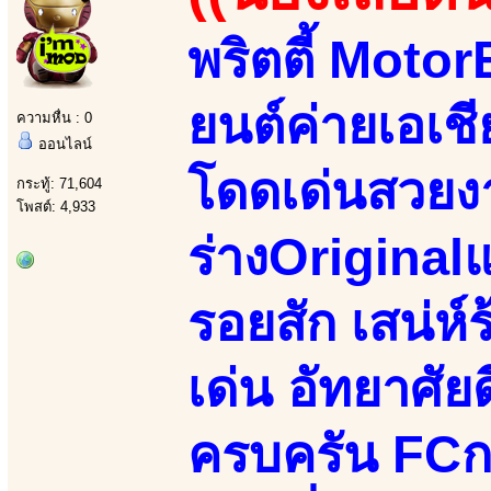
พริตตี้ Motor
ยนต์ค่ายเอเชี
ความหื่น : 0
ออนไลน์
โดดเด่นสวยงา
กระทู้: 71,604
โพสต์: 4,933
ร่างOriginalแ
รอยสัก เสน่ห
เด่น อัทยาศั
ครบครัน FCกร