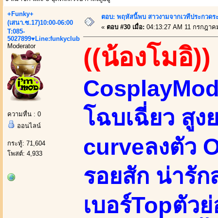
+Funky+
ตอบ: พฤหัสนี้พบ สาวงามจากเวทีประกวดระ
(เสนา.ซ.17)10:00-06:00
«
ตอบ #30 เมื่อ:
04:13:27 AM 11 กรกฎาคม
T:085-
5027899♥Line:funkyclub
Moderator
((น้องโมอิ))
CosplayMode
โฉบเฉี่ยว สูง
ความหื่น : 0
ออนไลน์
curveลงตัว Or
กระทู้: 71,604
โพสต์: 4,933
รอยสัก น่ารั
เบอร์Topตัวย