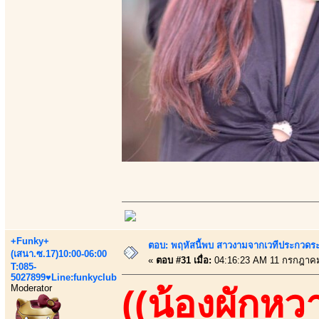
+Funky+
ตอบ: พฤหัสนี้พบ สาวงามจากเวทีประกวดระ
(เสนา.ซ.17)10:00-06:00
«
ตอบ #31 เมื่อ:
04:16:23 AM 11 กรกฎาคม
T:085-
5027899♥Line:funkyclub
Moderator
((น้องผักหว