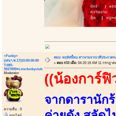
+Funky+
ตอบ: พฤหัสนี้พบ สาวงามจากเวทีประกวดระ
(เสนา.ซ.17)10:00-06:00
«
ตอบ #33 เมื่อ:
04:20:19 AM 11 กรกฎาคม
T:085-
5027899♥Line:funkyclub
Moderator
((น้องการ์ฟิ
จากดารานักร้
ความหื่น : 0
ค่ายดัง สลัด
ออนไลน์