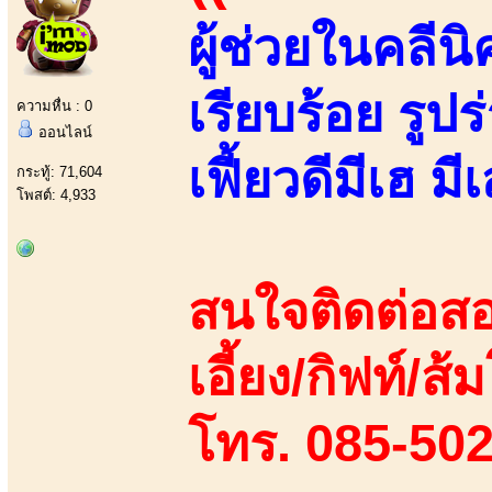
ผู้ช่วยในคลี
เรียบร้อย รูปร
ความหื่น : 0
ออนไลน์
เฟี้ยวดีมีเฮ ม
กระทู้: 71,604
โพสต์: 4,933
สนใจติดต่อสอ
เอี้ยง/กิฟท์/ส้ม
โทร. 085-50