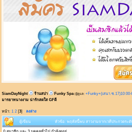
SiamDayNight
ร้านสปา
Funky Spa
+Funky+(เสนา.ซ.17)10:00-
(ผู้ดูแล:
มารยาทนางงาม น่ารักสดใส GFดี
หน้า:
1
2
[
3
]
ลงล่าง
ผู้เขียน
หัวข้อ: พฤหัสนี้พบ สาวงามจากเวทีประกวดระดั
0 สมาชิก และ 3 บุคคลทั่วไป กำลังดูอยู่