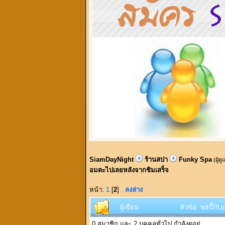
SiamDayNight
ร้านสปา
Funky Spa
(ผู้ด
อมตะไปเลยหลังจากชิมเสร็จ
หน้า:
1
[
2
]
ลงล่าง
ผู้เขียน
หัวข้อ: พุธนี้!
0 สมาชิก และ 2 บุคคลทั่วไป กำลังดูอยู่