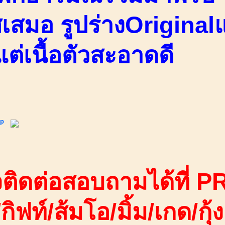
เสมอ รูปร่างOriginalแ
แต่เนื้อตัวสะอาดดี
ip
ติดต่อสอบถามได้ที่ PR
/กิฟท์/ส้มโอ/มิ้ม/เกด/กุ้ง