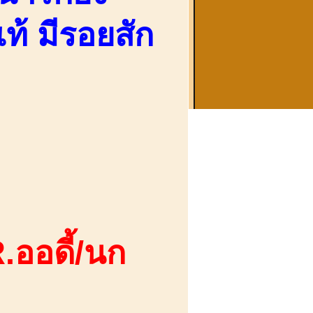
ท้ มีรอยสัก
.ออดี้/นก