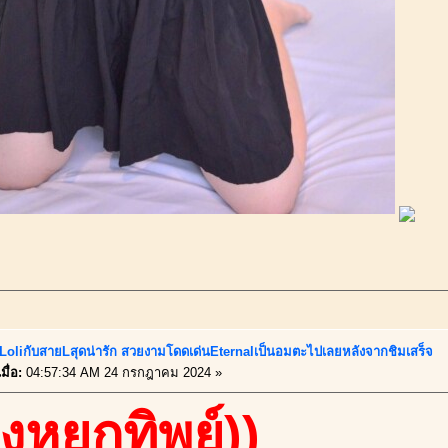
้!!LoliกับสายLสุดน่ารัก สวยงามโดดเด่นEternalเป็นอมตะไปเลยหลังจากชิมเสร็จ
ื่อ:
04:57:34 AM 24 กรกฎาคม 2024 »
องหยกทิพย์))