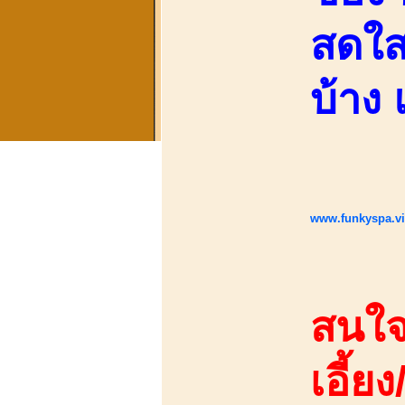
สดใส
บ้าง 
www.funkyspa.v
สนใจ
เอี้ยง