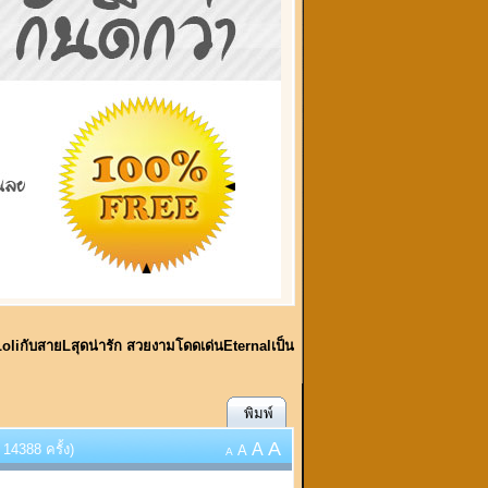
!!LoliกับสายLสุดน่ารัก สวยงามโดดเด่นEternalเป็น
พิมพ์
A
A
14388 ครั้ง)
A
A