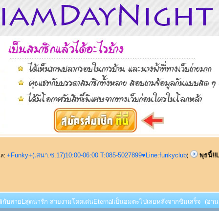
+Funky+(เสนา.ซ.17)10:00-06:00 T:085-5027899♥Line:funkyclub
พุธนี้
ูแล:
)
!LoliกับสายLสุดน่ารัก สวยงามโดดเด่นEternalเป็นอมตะไปเลยหลังจากชิมเสร็จ (อ่าน 