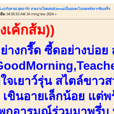
้!!LoliกับสายLสุดน่ารัก สวยงามโดดเด่นEternalเป็นอมตะไปเลยหลังจากชิมเสร็จ
ื่อ:
04:55:53 AM 24 กรกฎาคม 2024 »
องเค้กส้ม))
่างกรี๊ด ซี้ดอย่างบ่อย 
.GoodMorning,Teache
กใจเยาว์รุ่น สไตล์ขา
์ เขินอายเล็กน้อย แต่
พกอารมณ์ร่วมมาพรึ่บ น