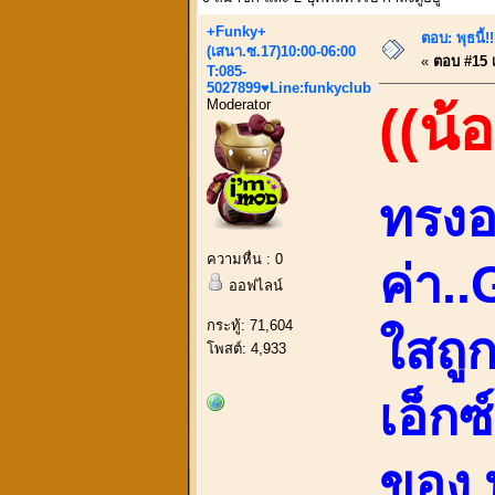
+Funky+
ตอบ: พุธนี
(เสนา.ซ.17)10:00-06:00
«
ตอบ #15 เม
T:085-
5027899♥Line:funkyclub
Moderator
((น้
ทรงอย
ความหื่น : 0
ค่า.
ออฟไลน์
กระทู้: 71,604
ใสถู
โพสต์: 4,933
เอ็กซ
ของ 