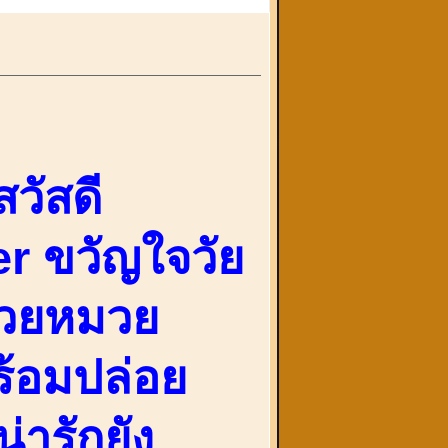
สวัสดี
r ขวัญใจวัย
วสวยหมวย
พร้อมปล่อย
่ารักยัง