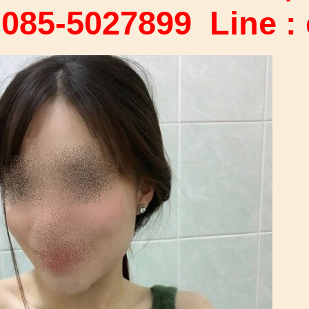
 085-5027899 Line :