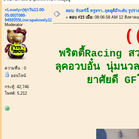
+Lovely+(ทุกวัน11:00-
ตอบ: จันทร์นี้ หรูหรา..ลุคดูดีมีระดับ รูปร่
05:00)T080-
«
ตอบ #15 เมื่อ:
08:06:58 AM 12 สิงหาคม
9492055Line:spalovely123
Moderator
(
พริตตี้Racing ส
ลุคอวบอั๋น นุ่มน
ความหื่น : 0
ออนไลน์
ยาศัยดี GF
กระทู้: 42,746
โพสต์: 5,212