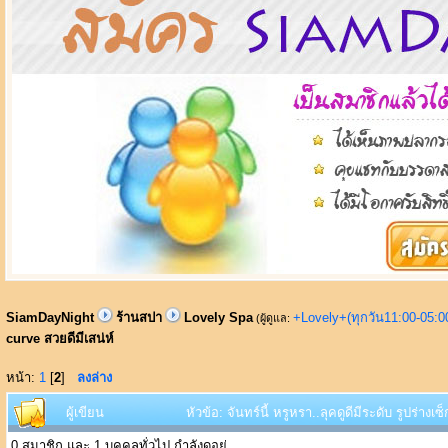
SiamDayNight
ร้านสปา
Lovely Spa
+Lovely+(ทุกวัน11:00-05:
(ผู้ดูแล:
curve สวยดีมีเสน่ห์
หน้า:
1
[
2
]
ลงล่าง
ผู้เขียน
หัวข้อ: จันทร์นี้ หรูหรา..ลุคดูดีมีระดับ รูปร่างเ
0 สมาชิก และ 1 บุคคลทั่วไป กำลังดูอยู่