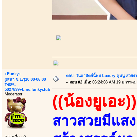
+Funky+
ตอบ: วันอาทิตย์นี้พบ Luxury คุนนู๋ สวยง
(เสนา.ซ.17)10:00-06:00
«
ตอบ #2 เมื่อ:
03:24:08 AM 19 มกราคม
T:085-
5027899♥Line:funkyclub
Moderator
((น้องยูเอะ))
สาวสวยมีแสงส
ความหื่น : 0