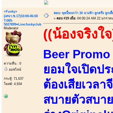
+Funky+
ตอบ: พุธนี้พบกว่่า 30 นางฟ้า ลูกครึ่ง ลูก
(เสนา.ซ.17)10:00-06:00
«
ตอบ #19 เมื่อ:
04:00:24 AM 22 มกราคม
T:085-
5027899♥Line:funkyclub
Moderator
((น้องจริงใจ
Beer Promo 
ความหื่น : 0
ยอมใจเปิดประ
ออฟไลน์
กระทู้: 71,637
ต้องเสียเวลาจ
โพสต์: 4,934
สบายตัวสบาย