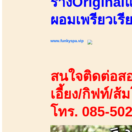
ร่างOriginalแ
ผอมเพรียวเรี
www.funkyspa.vip
สนใจติดต่อสอ
เอี้ยง/กิฟท์/ส้ม
โทร. 085-50