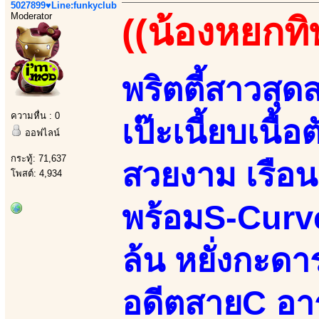
5027899♥Line:funkyclub
Moderator
((น้องหยกทิพ
พริตตี้สาวสุ
ความหื่น : 0
เป๊ะเนี้ยบเนื้
ออฟไลน์
กระทู้: 71,637
สวยงาม เรือน
โพสต์: 4,934
พร้อมS-Curve
ล้น หยั่งกะดาร
อดีตสายC อา