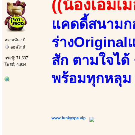
((น้องเอ็มเม
แคดดี้สนามกอ
ร่างOriginalแ
ความหื่น : 0
ออฟไลน์
สัก ตามใจได้
กระทู้: 71,637
โพสต์: 4,934
พร้อมทุกหลุม
www.funkyspa.vip