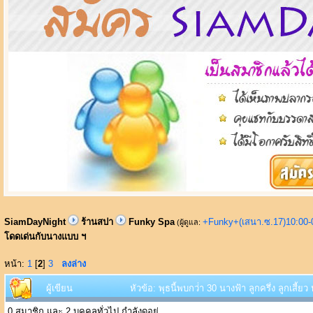
SiamDayNight
ร้านสปา
Funky Spa
+Funky+(เสนา.ซ.17)10:00-
(ผู้ดูแล:
โดดเด่นกับนางแบบ ฯ
หน้า:
1
[
2
]
3
ลงล่าง
ผู้เขียน
หัวข้อ: พุธนี้พบกว่่า 30 นางฟ้า ลูกครึ่ง ลูกเสี
0 สมาชิก และ 2 บุคคลทั่วไป กำลังดูอยู่