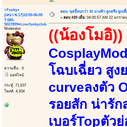
+Funky+
ตอบ: พุธนี้พบกว่่า 30 นางฟ้า ลูกครึ่ง ลูก
(เสนา.ซ.17)10:00-06:00
«
ตอบ #20 เมื่อ:
04:00:57 AM 22 มกราคม
T:085-
5027899♥Line:funkyclub
Moderator
((น้องโมอิ))
CosplayMode
โฉบเฉี่ยว สูง
ความหื่น : 0
ออฟไลน์
curveลงตัว Or
กระทู้: 71,637
โพสต์: 4,934
รอยสัก น่ารั
เบอร์Topตัวย