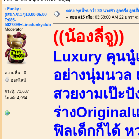
+Funky+
ตอบ: พุธนี้พบกว่่า 30 นางฟ้า ลูกครึ่ง ลูก
(เสนา.ซ.17)10:00-06:00
«
ตอบ #15 เมื่อ:
03:58:00 AM 22 มกราคม
T:085-
5027899♥Line:funkyclub
Moderator
((น้องลี่จู))
Luxury คุนนู
อย่างนุ่มนวล 
ความหื่น : 0
ออฟไลน์
สวยงามเป๊ะปัง 
กระทู้: 71,637
โพสต์: 4,934
ร่างOriginalแ
ฟิลเด็กก็ได้ 