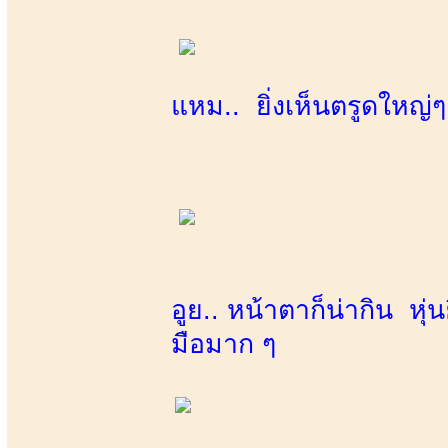
แหม.. ยิ่งเห็นตรูดใหญ่
อูย.. หน้าตาก็น่ากิน หุ่
มือมาก ๆ