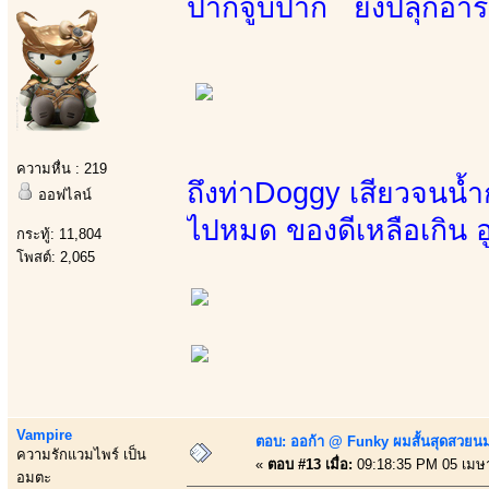
ปากจูบปาก ยิ่งปลุกอารม
ความหื่น : 219
ถึงท่าDoggy เสียวจน
ออฟไลน์
ไปหมด ของดีเหลือเกิน อู
กระทู้: 11,804
โพสต์: 2,065
Vampire
ตอบ: ออก้า @ Funky ผมสั้นสุดสวยน
ความรักแวมไพร์ เป็น
«
ตอบ #13 เมื่อ:
09:18:35 PM 05 เมษ
อมตะ