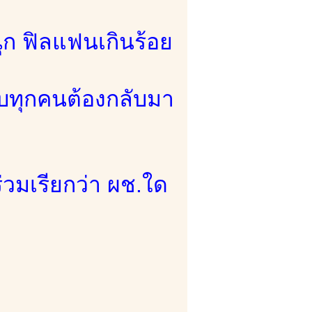
นุก ฟิลแฟนเกินร้อย
งแทบทุกคนต้องกลับมา
่วมเรียกว่า ผช.ใด