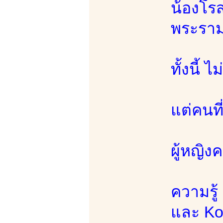
น้องโรส
พระรา
ทั้งนี้
แต่คนที
ผู้หญิง
ความรู้
และ Ko