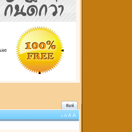
พิมพ์
A
A
A
A