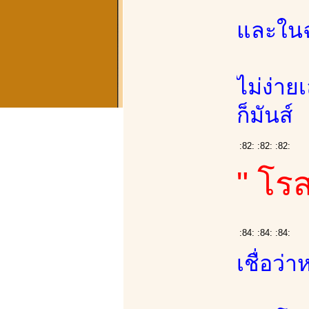
และในฉบ
ไม่ง่าย
ก็มันส์
:82: :82: :82:
" โรส
:84: :84: :84:
เชื่อว่