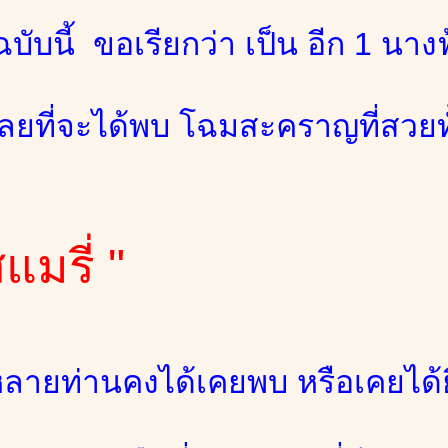
ับนี้ ขอเรียกว่า เป็น อีก 1 นา
เลยที่จะได้พบ โฉมสะคราญที่สวยทั
แมรี่ "
าหลายท่านคงได้เคยพบ หรือเคยได้ยิ