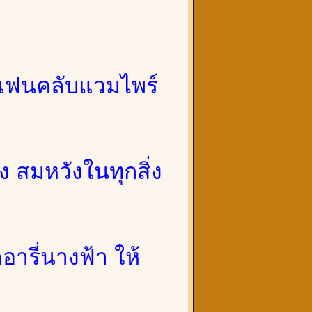
ับแฟนคลับแวมไพร์
ง สมหวังในทุกสิ่ง
ารี่นางฟ้า ให้