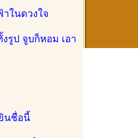
งฟ้าในดวงใจ
้งรูป จูบก็หอม เอา
นชื่อนี้