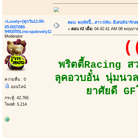
+Lovely+(ทุกวัน11:00-
ตอบ: พฤหัสนี้...สาว Offic มีเสน่ห์น่ารักส
05:00)T080-
«
ตอบ #2 เมื่อ:
04:42:41 AM 08 พฤษภา
9492055Line:spalovely123
Moderator
(
พริตตี้Racing ส
ลุคอวบอั๋น นุ่มน
ความหื่น : 0
ออนไลน์
ยาศัยดี GF
กระทู้: 42,765
โพสต์: 5,214