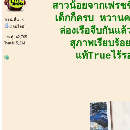
สาวน้อยจากเฟรชชี
เด็กก็ครบ หวานค
ความหื่น : 0
ออนไลน์
ล่องเรือจีบกันแล
กระทู้: 42,765
สุภาพเรียบร้อ
โพสต์: 5,214
แท้Trueไร้ร