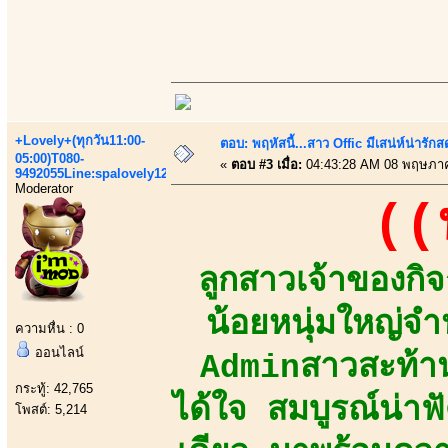
+Lovely+(ทุกวัน11:00-
ตอบ: พฤหัสนี้...สาว Offic มีเสน่ห์น่ารักส
05:00)T080-
«
ตอบ #3 เมื่อ:
04:43:28 AM 08 พฤษภา
9492055Line:spalovely123
Moderator
((
ลูกสาวเจ้าของกิ
น้อยหนุ่มใหญ่
ความหื่น : 0
ออนไลน์
Adminสาวสะท้าน
กระทู้: 42,765
ได้ใจ สมบูรณ์น่า
โพสต์: 5,214