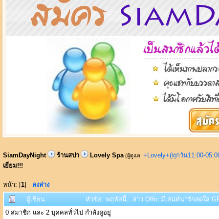
SiamDayNight
ร้านสปา
Lovely Spa
+Lovely+(ทุกวัน11:00-05:
(ผู้ดูแล:
เยี่ยม!!!
หน้า: [
1
]
ลงล่าง
ผู้เขียน
หัวข้อ: พฤหัสนี้...สาว Offic มีเสน่ห์น่ารักสดใส GF
0 สมาชิก และ 2 บุคคลทั่วไป กำลังดูอยู่