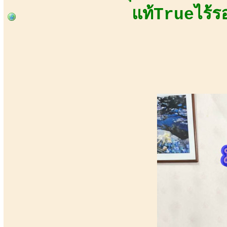
แท้Trueไร้ร