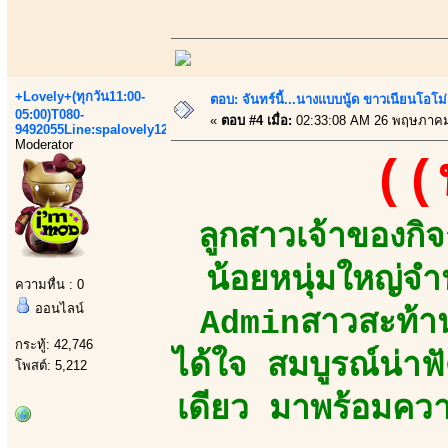
+Lovely+(ทุกวัน11:00-
ตอบ: จันทร์นี้...นางแบบนู้ด ขาวเนียนโอโม่
05:00)T080-
«
ตอบ #4 เมื่อ:
02:33:08 AM 26 พฤษภาคม
9492055Line:spalovely123
Moderator
((
ลูกสาวเจ้าของกิ
น้อยหนุ่มใหญ่
ความหื่น : 0
ออนไลน์
Adminสาวสะท้าน
กระทู้: 42,746
ได้ใจ สมบูรณ์น่า
โพสต์: 5,212
เดียว มาพร้อมความ