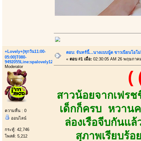
+Lovely+(ทุกวัน11:00-
ตอบ: จันทร์นี้...นางแบบนู้ด ขาวเนียนโอโม่
05:00)T080-
«
ตอบ #1 เมื่อ:
02:30:05 AM 26 พฤษภาคม
9492055Line:spalovely123
Moderator
(
สาวน้อยจากเฟรชชี
เด็กก็ครบ หวานค
ความหื่น : 0
ออนไลน์
ล่องเรือจีบกันแล
กระทู้: 42,746
สุภาพเรียบร้อ
โพสต์: 5,212