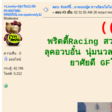
+Lovely+(ทุกวัน11:00-
ตอบ: จันทร์นี้...นางแบบนู้ด ขาวเนียนโอโม่
05:00)T080-
«
ตอบ #3 เมื่อ:
02:31:55 AM 26 พฤษภาคม
9492055Line:spalovely123
Moderator
(
พริตตี้Racing ส
ลุคอวบอั๋น นุ่มน
ความหื่น : 0
ออนไลน์
ยาศัยดี GF
กระทู้: 42,746
โพสต์: 5,212