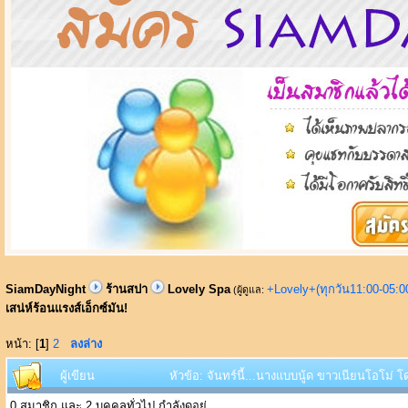
SiamDayNight
ร้านสปา
Lovely Spa
+Lovely+(ทุกวัน11:00-05:
(ผู้ดูแล:
เสน่ห์ร้อนแรงส์เอ็กซ์มัน!
หน้า: [
1
]
2
ลงล่าง
ผู้เขียน
หัวข้อ: จันทร์นี้...นางแบบนู้ด ขาวเนียนโอโม่ โด
0 สมาชิก และ 2 บุคคลทั่วไป กำลังดูอยู่