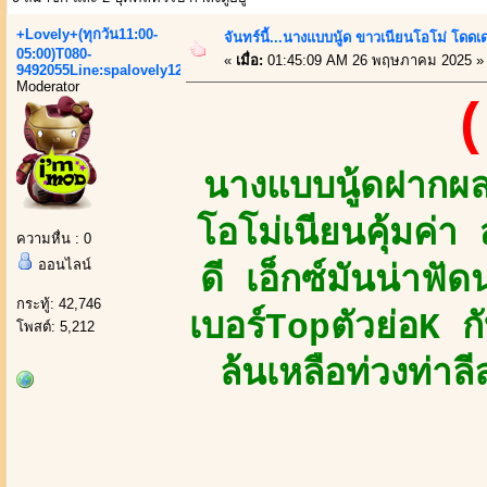
+Lovely+(ทุกวัน11:00-
จันทร์นี้...นางแบบนู้ด ขาวเนียนโอโม่ โดดเด่
05:00)T080-
«
เมื่อ:
01:45:09 AM 26 พฤษภาคม 2025 »
9492055Line:spalovely123
Moderator
(
นางแบบนู้ดฝากผ
โอโม่เนียนคุ้มค่า
ความหื่น : 0
ออนไลน์
ดี เอ็กซ์มันน่าฟั
กระทู้: 42,746
เบอร์Topตัวย่อK ก
โพสต์: 5,212
ล้นเหลือท่วงท่า