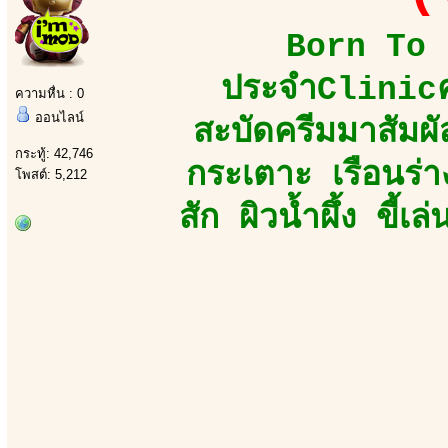
Born To B
ประจำClinicคว
ความหื่น : 0
ออนไลน์
สะบัดครีมมาสัมผัส
กระทู้: 42,746
กระเตาะ เรือนร่
โพสต์: 5,212
สัก ผิวน้ำผึ้ง ขี