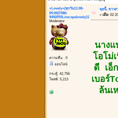
+Lovely+(ทุกวัน11:00-
พุธนี้..ขาว
05:00)T080-
«
เมื่อ:
02:2
9492055Line:spalovely123
Moderator
นางแ
โอโม่เ
ความหื่น : 0
ออนไลน์
ดี เอ็
กระทู้: 42,756
เบอร์T
โพสต์: 5,213
ล้นเ