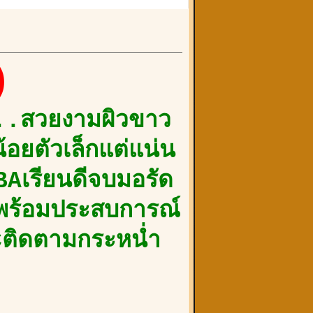
)
..สวยงามผิวขาว
้อยตัวเล็กแต่แน่น
BBAเรียนดีจบมอรัด
มาพร้อมประสบการณ์
FCติดตามกระหน่ำ