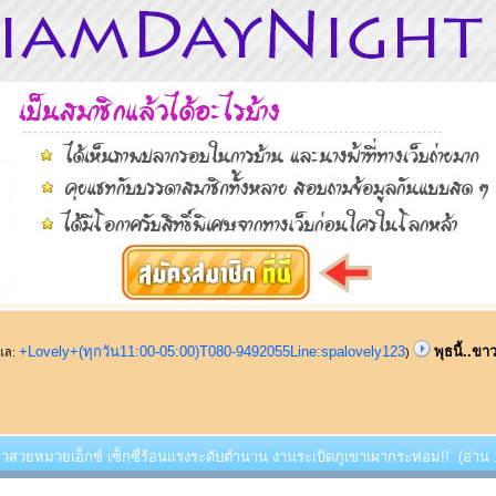
+Lovely+(ทุกวัน11:00-05:00)T080-9492055Line:spalovely123
พุธนี้..ข
ูแล:
)
.ขาวสวยหมวยเอ็กซ์ เซ็กซี่ร้อนแรงระดับตำนาน งานระเบิดภูเขาเผากระท่อม!! (อ่าน 1