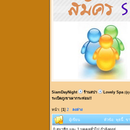
SiamDayNight
ร้านสปา
Lovely Spa
(ผู้ด
ระเบิดภูเขาเผากระท่อม!!
หน้า: [
1
]
2
ลงล่าง
ผู้เขียน
หัวข้อ: พุธนี้.
0 สมาชิก และ 1 บุคคลทั่วไป กำลังดูอยู่