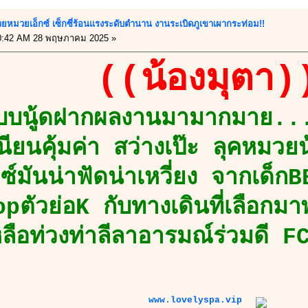
สวยหมวยเอ็กซ์ เซ็กซี่ร้อนแรงระดับตำนาน งานระเบิดภูเขาเผากระท่อม!!
0:42 AM 28 พฤษภาคม 2025 »
((น้องมุตา)
บบนู้ดฝากผลงานมามากมาย..
นียนคุ้มค่า สว่างเป๊ะ ลุคหมวยน
กซ์มันน่าฟัดน่าเหวี่ยง จากเด็ก
opตัวย่อK กับทางเดินที่เลือก
หลือท่วงท่าลีลาอารมณ์ร่วมดี 
www.lovelyspa.vip