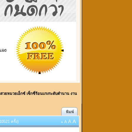
าวสวยหมวยเอ็กซ์ เซ็กซี่ร้อนแรงระดับตำนาน งาน
พิมพ์
A
A
0521 ครั้ง)
A
A