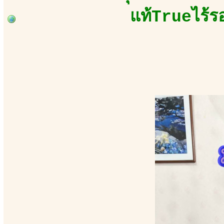
แท้Trueไร้ร