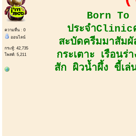
Born To B
ประจำClinicคว
ความหื่น : 0
ออนไลน์
สะบัดครีมมาสัมผัส
กระทู้: 42,735
กระเตาะ เรือนร่
โพสต์: 5,211
สัก ผิวน้ำผึ้ง ขี