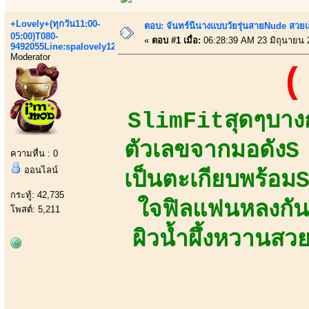
+Lovely+(ทุกวัน11:00-
ตอบ: จันทร์นีนางแบบวัยรุ่นสายNude สวยเอ็
05:00)T080-
«
ตอบ #1 เมื่อ:
06:28:39 AM 23 มิถุนายน 
9492055Line:spalovely123
Moderator
(
SlimFitสุดๆบางก
ตัวเลขจากมอดัง
ความหื่น : 0
ออนไลน์
เป็นตะเกียบพร้อม
กระทู้: 42,735
ใจฟิลแฟนหลงกันท
โพสต์: 5,211
ผิวน้ำผึ้งหวานสว