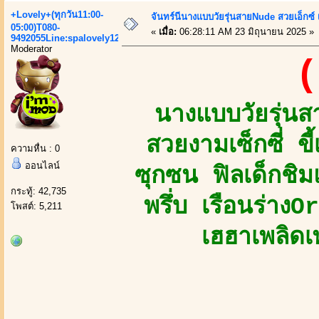
+Lovely+(ทุกวัน11:00-
จันทร์นีนางแบบวัยรุ่นสายNude สวยเอ็กซ์ เ
05:00)T080-
«
เมื่อ:
06:28:11 AM 23 มิถุนายน 2025 »
9492055Line:spalovely123
Moderator
(
นางแบบวัยรุ่น
สวยงามเซ็กซี่ ขี
ความหื่น : 0
ออนไลน์
ซุกซน ฟิลเด็กชิ
กระทู้: 42,735
พรึ่บ เรือนร่าง
โพสต์: 5,211
เฮฮาเพลิดเ