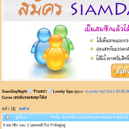
SiamDayNight
ร้านสปา
Lovely Spa
+Lovely+(ทุกวัน11:00-05:
(ผู้ดูแล:
Curve เสน่ห์แรงแซงทุกโค้ง!
หน้า: [
1
]
ลงล่าง
ผู้เขียน
หัวข้อ: จันทร์นีนางแบบวัยรุ่นสายNude สวยเอ็กซ์ 
0 สมาชิก และ 1 บุคคลทั่วไป กำลังดูอยู่