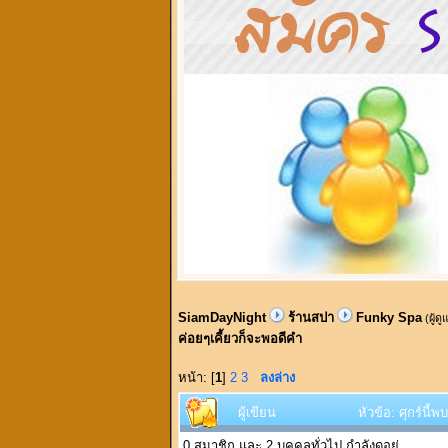
SiamDayNight
ร้านสปา
Funky Spa
(ผู้ด
ค่อยๆเคี้ยวก็จะพอดีคำ
หน้า: [
1
]
2
3
ลงล่าง
ผู้เขียน
หัวข้อ: ศุกร์นี
0 สมาชิก และ 2 บุคคลทั่วไป กำลังดูอยู่