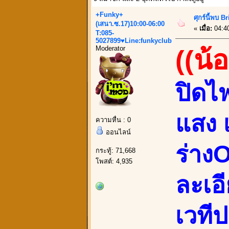
+Funky+
ศุกร์นี้พบ 
(เสนา.ซ.17)10:00-06:00
«
เมื่อ:
04:40
T:085-
5027899♥Line:funkyclub
Moderator
((น้
ปิดไ
แสง 
ความหื่น : 0
ออนไลน์
ร่างO
กระทู้: 71,668
โพสต์: 4,935
ละเอ
เวที