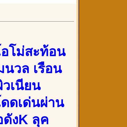
โอโม่สะท้อน
มนวล เรือน
ผิวเนียน
ดดเด่นผ่าน
ดังK ลุค