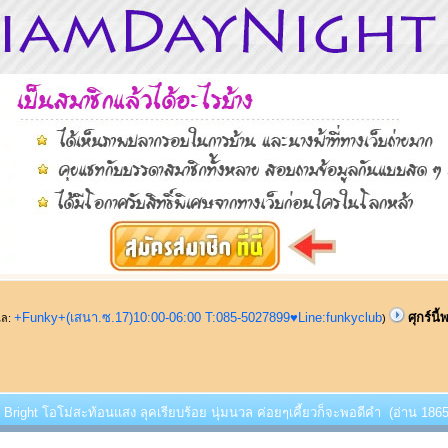
+Funky+(เสนา.ซ.17)10:00-06:00 T:085-5027899♥Line:funkyclub
ศุกร์น
ูแล:
)
้พบ Bright โอโม่สะท้อนแสง ลุคเรียบร้อย นุ่มนวล ค่อยๆเคี้ยวก็จะพอดีคำ (อ่าน 18651