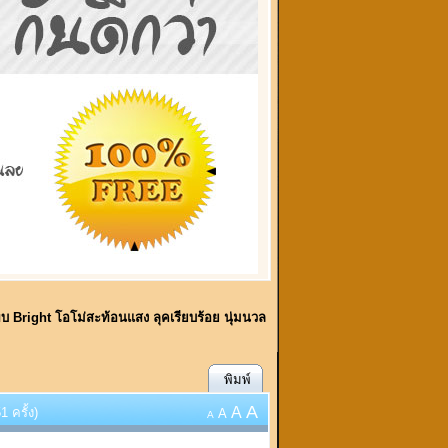
ี้พบ Bright โอโม่สะท้อนแสง ลุคเรียบร้อย นุ่มนวล
พิมพ์
A
A
 ครั้ง)
A
A