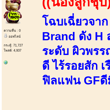
((น้องลูกชุบ
โฉบเฉี่ยวจา
ความหื่น : 0
Brand ดัง H ล
ออฟไลน์
กระทู้: 71,727
ระดับ ผิวพรร
โพสต์: 4,937
ดี ไร้รอยสัก 
ฟิลแฟน GFดีม