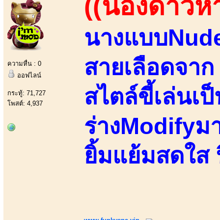
((น้องดาวหา
นางแบบNude ว
สายเลือดจาก 
ความหื่น : 0
ออฟไลน์
สไตล์ขี้เล่นเป
กระทู้: 71,727
โพสต์: 4,937
ร่างModifyมา
ยิ้มแย้มสดใส 