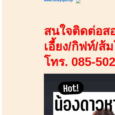
www.funkyspa.vip
สนใจติดต่อสอ
เอี้ยง/กิฟท์/ส้ม
โทร. 085-50