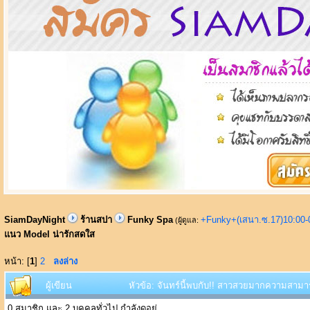
SiamDayNight
ร้านสปา
Funky Spa
+Funky+(เสนา.ซ.17)10:00-
(ผู้ดูแล:
แนว Model น่ารักสดใส
หน้า: [
1
]
2
ลงล่าง
ผู้เขียน
หัวข้อ: จันทร์นี้พบกับ!! สาวสวยมากความสามา
0 สมาชิก และ 2 บุคคลทั่วไป กำลังดูอยู่