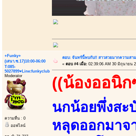
+Funky+
ตอบ: จันทร์นี้พบกับ!! สาวสวยมากความสา
(เสนา.ซ.17)10:00-06:00
«
ตอบ #4 เมื่อ:
02:39:06 AM 30 มิถุนายน 2
T:085-
5027899♥Line:funkyclub
Moderator
((น้องออนิกซ
นกน้อยพึ่งสะบ
ความหื่น : 0
หลุดออกมาจา
ออฟไลน์