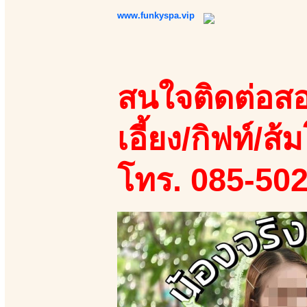
www.funkyspa.vip
สนใจติดต่อสอ
เอี้ยง/กิฟท์/ส้ม
โทร. 085-50