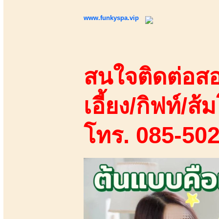
www.funkyspa.vip
สนใจติดต่อสอ
เอี้ยง/กิฟท์/ส้ม
โทร. 085-50