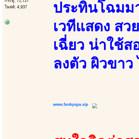
กระทู้: 71,727
ประทินโฉมมา
โพสต์: 4,937
เวทีแสดง สวย
เฉี่ยว น่าใช้
ลงตัว ผิวขาว 
www.funkyspa.vip