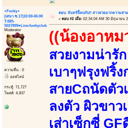
+Funky+
ตอบ: จันทร์นี้พบกับ!! สาวสวยมากความสา
(เสนา.ซ.17)10:00-06:00
«
ตอบ #2 เมื่อ:
02:34:04 AM 30 มิถุนายน 2
T:085-
5027899♥Line:funkyclub
Moderator
((น้องอาหม
สวยงามน่ารัก 
เบาๆฟรุงฟริ้งก
ความหื่น : 0
ออฟไลน์
สายCถนัดตัวเ
กระทู้: 71,727
โพสต์: 4,937
ลงตัว ผิวขาวเ
เส่าเซ็กซี่ GF