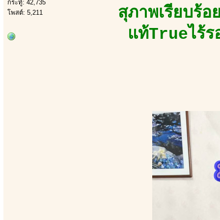
กระทู้: 42,735
สุภาพเรียบร้อ
โพสต์: 5,211
แท้Trueไร้ร