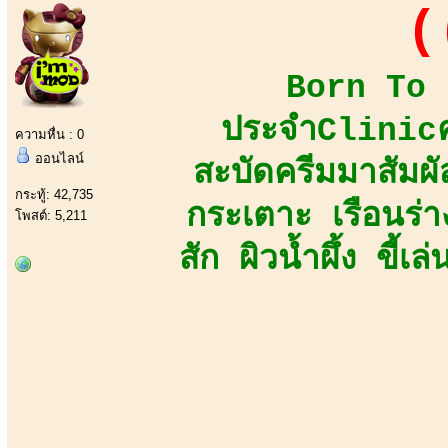
(
Born To B
ประจำClinicคว
ความหื่น : 0
ออนไลน์
สะบัดครีมมาสัมผัส
กระทู้: 42,735
กระเตาะ เรือนร่
โพสต์: 5,211
สัก ผิวน้ำผึ้ง ขี