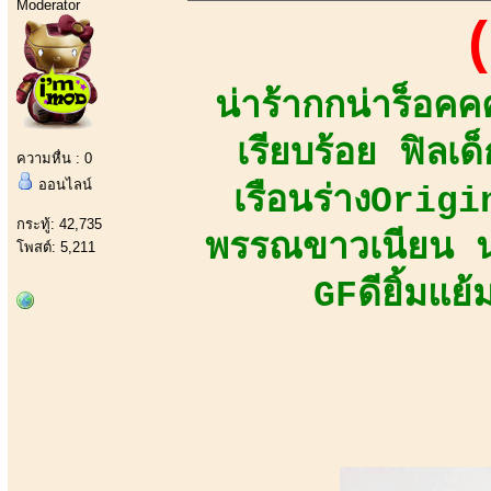
Moderator
(
น่าร้ากกน่าร็อ
เรียบร้อย ฟิลเ
ความหื่น : 0
ออนไลน์
เรือนร่างOrig
กระทู้: 42,735
พรรณขาวเนียน นุ
โพสต์: 5,211
GFดียิ้มแย