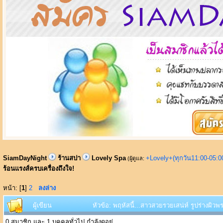
SiamDayNight
ร้านสปา
Lovely Spa
+Lovely+(ทุกวัน11:00-05:
(ผู้ดูแล:
ร้อนแรงส์ครบเครื่องถึงใจ!
หน้า: [
1
]
2
ลงล่าง
ผู้เขียน
หัวข้อ: พฤหัสนี้...สาวสวยรวยเสน่ห์ รูปร่างผิว
0 สมาชิก และ 1 บุคคลทั่วไป กำลังดูอยู่