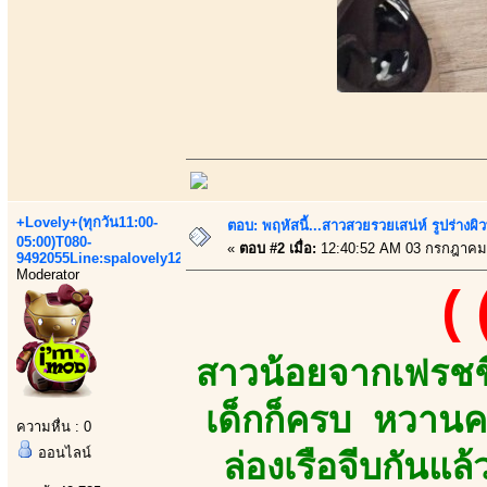
+Lovely+(ทุกวัน11:00-
ตอบ: พฤหัสนี้...สาวสวยรวยเสน่ห์ รูปร่างผ
05:00)T080-
«
ตอบ #2 เมื่อ:
12:40:52 AM 03 กรกฎาคม
9492055Line:spalovely123
Moderator
(
สาวน้อยจากเฟรชชี
เด็กก็ครบ หวานค
ความหื่น : 0
ออนไลน์
ล่องเรือจีบกันแล