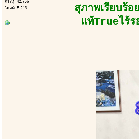
กระทู้: 42,756
สุภาพเรียบร้อ
โพสต์: 5,213
แท้Trueไร้ร