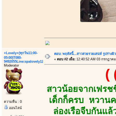
+Lovely+(ทุกวัน11:00-
ตอบ: พฤหัสนี้...สาวสวยรวยเสน่ห์ รูปร่างผ
05:00)T080-
«
ตอบ #2 เมื่อ:
12:40:52 AM 03 กรกฎาคม
9492055Line:spalovely123
Moderator
(
สาวน้อยจากเฟรชชี
เด็กก็ครบ หวานค
ความหื่น : 0
ออนไลน์
ล่องเรือจีบกันแล