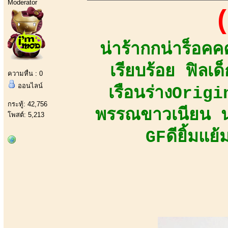
Moderator
(
น่าร้ากกน่าร็อ
เรียบร้อย ฟิลเ
ความหื่น : 0
ออนไลน์
เรือนร่างOrig
กระทู้: 42,756
พรรณขาวเนียน นุ
โพสต์: 5,213
GFดียิ้มแย