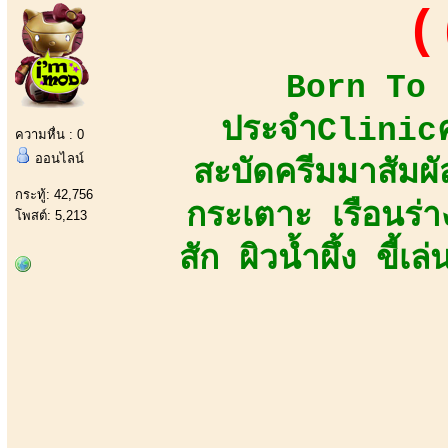
(
Born To B
ประจำClinicคว
ความหื่น : 0
ออนไลน์
สะบัดครีมมาสัมผัส
กระทู้: 42,756
กระเตาะ เรือนร่
โพสต์: 5,213
สัก ผิวน้ำผึ้ง ขี