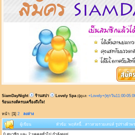
SiamDayNight
ร้านสปา
Lovely Spa
+Lovely+(ทุกวัน11:00-05:
(ผู้ดูแล:
ร้อนแรงส์ครบเครื่องถึงใจ!
หน้า: [
1
]
2
ลงล่าง
ผู้เขียน
หัวข้อ: พฤหัสนี้...สาวสวยรวยเสน่ห์ รูปร่างผิว
0 สมาชิก และ 2 บุคคลทั่วไป กำลังดูอยู่