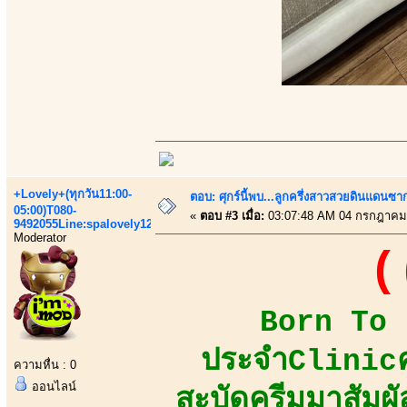
+Lovely+(ทุกวัน11:00-
ตอบ: ศุกร์นี้พบ...ลูกครึ่งสาวสวยดินแดนซ
05:00)T080-
«
ตอบ #3 เมื่อ:
03:07:48 AM 04 กรกฎาคม
9492055Line:spalovely123
Moderator
(
Born To B
ประจำClinicคว
ความหื่น : 0
ออนไลน์
สะบัดครีมมาสัมผัส