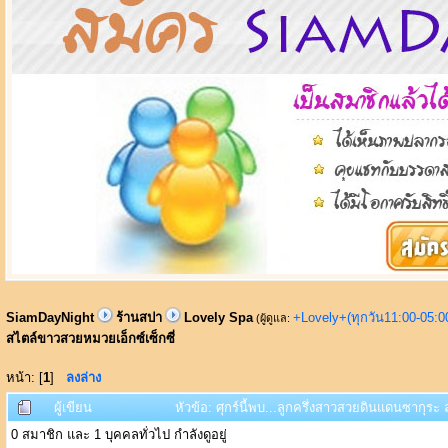
SiamDayNight
ร้านสปา
Lovely Spa
+Lovely+(ทุกวัน11:00-05:
(ผู้ดูแล:
สไตล์ขาวสวยหมวยเอ็กซ์เซ็กซี่
หน้า: [
1
]
ลงล่าง
ผู้เขียน
หัวข้อ: ศุกร์นี้พบ...ลูกครึ่งสาวสวยดินแดนซากุระ
0 สมาชิก และ 1 บุคคลทั่วไป กำลังดูอยู่