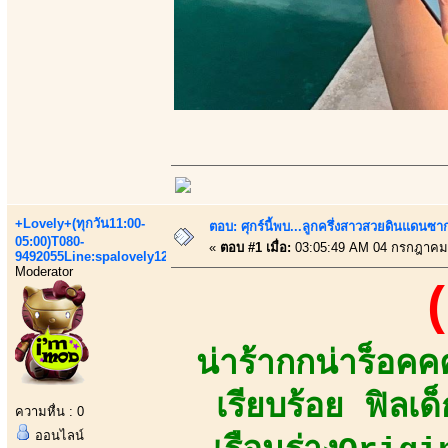
+Lovely+(ทุกวัน11:00-
ตอบ: ศุกร์นี้พบ...ลูกครึ่งสาวสวยดินแดนซ
05:00)T080-
«
ตอบ #1 เมื่อ:
03:05:49 AM 04 กรกฎาคม
9492055Line:spalovely123
Moderator
(
น่าร้ากกน่าร็อ
เรียบร้อย ฟิลเ
ความหื่น : 0
ออนไลน์