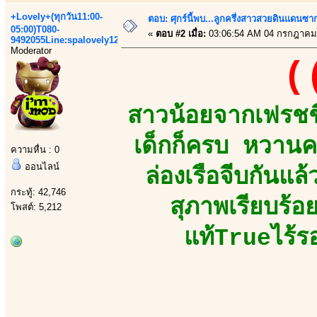
+Lovely+(ทุกวัน11:00-
ตอบ: ศุกร์นี้พบ...ลูกครึ่งสาวสวยดินแดนซ
05:00)T080-
«
ตอบ #2 เมื่อ:
03:06:54 AM 04 กรกฎาคม
9492055Line:spalovely123
Moderator
(
สาวน้อยจากเฟรชชี
เด็กก็ครบ หวานค
ความหื่น : 0
ออนไลน์
ล่องเรือจีบกันแล
กระทู้: 42,746
สุภาพเรียบร้อ
โพสต์: 5,212
แท้Trueไร้ร