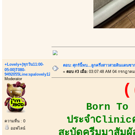
+Lovely+(ทุกวัน11:00-
ตอบ: ศุกร์นี้พบ...ลูกครึ่งสาวสวยดินแดนซ
05:00)T080-
«
ตอบ #3 เมื่อ:
03:07:48 AM 04 กรกฎาคม
9492055Line:spalovely123
Moderator
(
Born To B
ประจำClinicคว
ความหื่น : 0
ออฟไลน์
สะบัดครีมมาสัมผัส