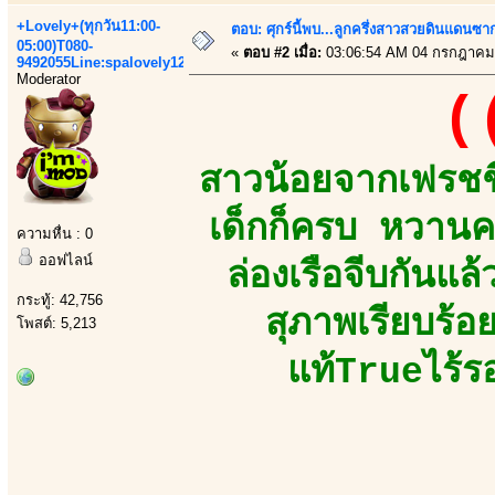
+Lovely+(ทุกวัน11:00-
ตอบ: ศุกร์นี้พบ...ลูกครึ่งสาวสวยดินแดนซ
05:00)T080-
«
ตอบ #2 เมื่อ:
03:06:54 AM 04 กรกฎาคม
9492055Line:spalovely123
Moderator
(
สาวน้อยจากเฟรชชี
เด็กก็ครบ หวานค
ความหื่น : 0
ออฟไลน์
ล่องเรือจีบกันแล
กระทู้: 42,756
สุภาพเรียบร้อ
โพสต์: 5,213
แท้Trueไร้ร