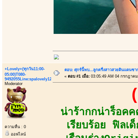
+Lovely+(ทุกวัน11:00-
ตอบ: ศุกร์นี้พบ...ลูกครึ่งสาวสวยดินแดนซ
05:00)T080-
«
ตอบ #1 เมื่อ:
03:05:49 AM 04 กรกฎาคม
9492055Line:spalovely123
Moderator
(
น่าร้ากกน่าร็อ
เรียบร้อย ฟิลเ
ความหื่น : 0
ออฟไลน์