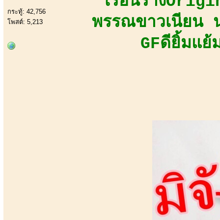
เรือนร่างOrig
กระทู้: 42,756
พรรณขาวเนียน นุ
โพสต์: 5,213
GFดียิ้มแย