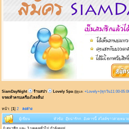
SiamDayNight
ร้านสปา
Lovely Spa
+Lovely+(ทุกวัน11:00-05:
(ผู้ดูแล:
จรดเท้าครบเครื่องไหลลื่น!
หน้า: [
1
]
2
ลงล่าง
ผู้เขียน
หัวข้อ: อุ๊ยน่ารักก..อังคารนี้ สไตล์ขาวสวยหมวย
0 สมาชิก และ 3 บุคคลทั่วไป กำลังดูอยู่