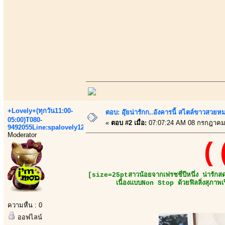
+Lovely+(ทุกวัน11:00-
ตอบ: อุ๊ยน่ารักก..อังคารนี้ สไตล์ขาวสวยห
05:00)T080-
«
ตอบ #2 เมื่อ:
07:07:24 AM 08 กรกฎาคม
9492055Line:spalovely123
Moderator
(
[size=25ptสาวน้อยจากเฟรชชี่ปีหนึ่ง น่ารักสด
เนื่องแบบNon Stop ด้วยฟิลลิ่งสุภาพ
ความหื่น : 0
ออฟไลน์