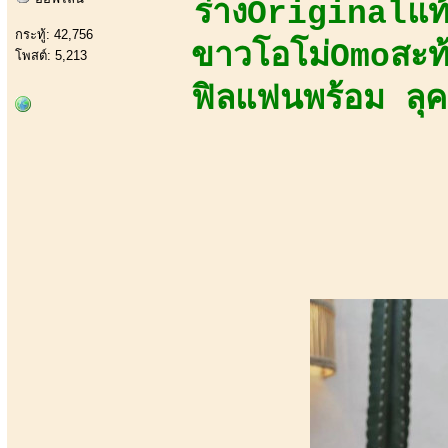
ร่างOriginalแ
กระทู้: 42,756
ขาวโอโม่Omoสะท
โพสต์: 5,213
ฟิลแฟนพร้อม ลุ