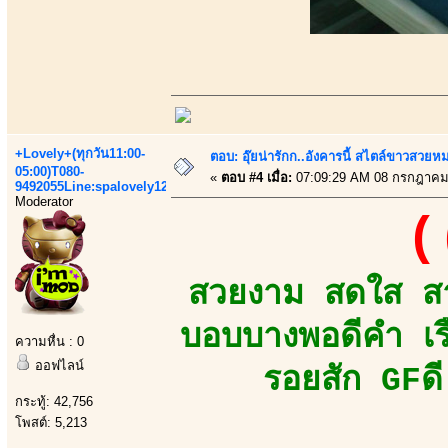
+Lovely+(ทุกวัน11:00-
ตอบ: อุ๊ยน่ารักก..อังคารนี้ สไตล์ขาวสวยห
05:00)T080-
«
ตอบ #4 เมื่อ:
07:09:29 AM 08 กรกฎาคม
9492055Line:spalovely123
Moderator
(
สวยงาม สดใส สาว
บอบบางพอดีคำ เร
ความหื่น : 0
ออฟไลน์
รอยสัก GFดี
กระทู้: 42,756
โพสต์: 5,213