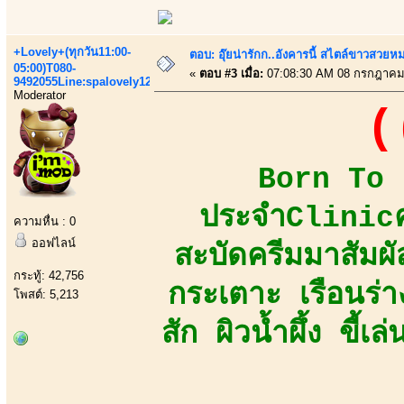
+Lovely+(ทุกวัน11:00-
ตอบ: อุ๊ยน่ารักก..อังคารนี้ สไตล์ขาวสวยห
05:00)T080-
«
ตอบ #3 เมื่อ:
07:08:30 AM 08 กรกฎาคม
9492055Line:spalovely123
Moderator
(
Born To B
ประจำClinicคว
ความหื่น : 0
ออฟไลน์
สะบัดครีมมาสัมผัส
กระทู้: 42,756
กระเตาะ เรือนร่
โพสต์: 5,213
สัก ผิวน้ำผึ้ง ขี