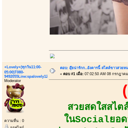
+Lovely+(ทุกวัน11:00-
ตอบ: อุ๊ยน่ารักก..อังคารนี้ สไตล์ขาวสวยห
05:00)T080-
«
ตอบ #1 เมื่อ:
07:02:50 AM 08 กรกฎาคม
9492055Line:spalovely123
Moderator
สวยสดใสสไตล
ในSocialยอดฟ
ความหื่น : 0
ออฟไลน์