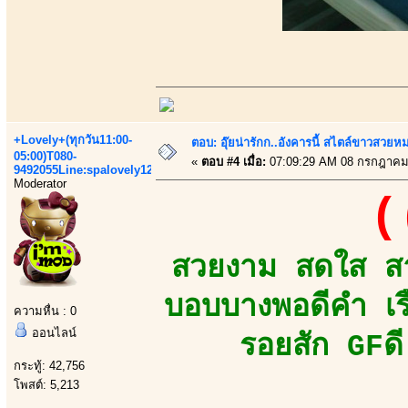
+Lovely+(ทุกวัน11:00-
ตอบ: อุ๊ยน่ารักก..อังคารนี้ สไตล์ขาวสวยห
05:00)T080-
«
ตอบ #4 เมื่อ:
07:09:29 AM 08 กรกฎาคม
9492055Line:spalovely123
Moderator
(
สวยงาม สดใส สาว
บอบบางพอดีคำ เร
ความหื่น : 0
ออนไลน์
รอยสัก GFดี
กระทู้: 42,756
โพสต์: 5,213