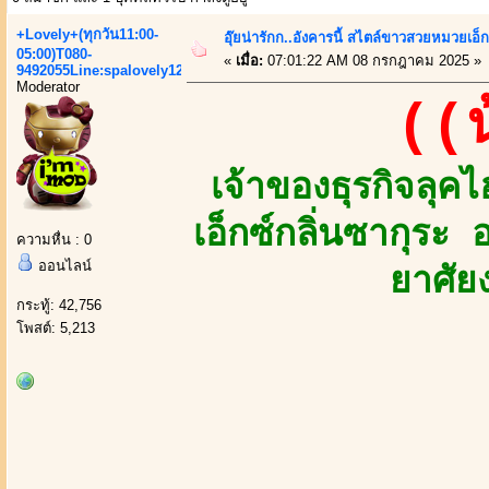
+Lovely+(ทุกวัน11:00-
อุ๊ยน่ารักก..อังคารนี้ สไตล์ขาวสวยหมวยเอ็ก
05:00)T080-
«
เมื่อ:
07:01:22 AM 08 กรกฎาคม 2025 »
9492055Line:spalovely123
Moderator
((
เจ้าของธุรกิจล
เอ็กซ์กลิ่นซากุระ
ความหื่น : 0
ออนไลน์
ยาศัย
กระทู้: 42,756
โพสต์: 5,213