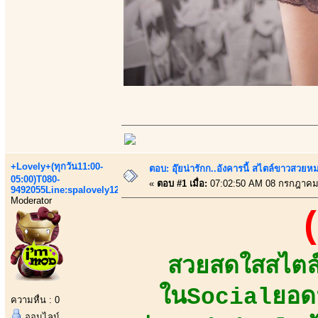
+Lovely+(ทุกวัน11:00-
ตอบ: อุ๊ยน่ารักก..อังคารนี้ สไตล์ขาวสวยห
05:00)T080-
«
ตอบ #1 เมื่อ:
07:02:50 AM 08 กรกฎาคม
9492055Line:spalovely123
Moderator
สวยสดใสสไตล
ในSocialยอดฟ
ความหื่น : 0
ออนไลน์