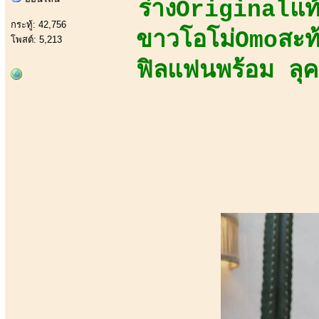
ร่างOriginalแ
กระทู้: 42,756
ขาวโอโม่Omoสะท
โพสต์: 5,213
ฟิลแฟนพร้อม ลุ