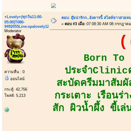
+Lovely+(ทุกวัน11:00-
ตอบ: อุ๊ยน่ารักก..อังคารนี้ สไตล์ขาวสวยห
05:00)T080-
«
ตอบ #3 เมื่อ:
07:08:30 AM 08 กรกฎาคม
9492055Line:spalovely123
Moderator
(
Born To B
ประจำClinicคว
ความหื่น : 0
ออนไลน์
สะบัดครีมมาสัมผัส
กระทู้: 42,756
กระเตาะ เรือนร่
โพสต์: 5,213
สัก ผิวน้ำผึ้ง ขี