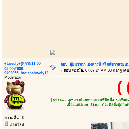
+Lovely+(ทุกวัน11:00-
ตอบ: อุ๊ยน่ารักก..อังคารนี้ สไตล์ขาวสวยห
05:00)T080-
«
ตอบ #2 เมื่อ:
07:07:24 AM 08 กรกฎาคม
9492055Line:spalovely123
Moderator
(
[size=25ptสาวน้อยจากเฟรชชี่ปีหนึ่ง น่ารักสด
เนื่องแบบNon Stop ด้วยฟิลลิ่งสุภาพ
ความหื่น : 0
ออนไลน์