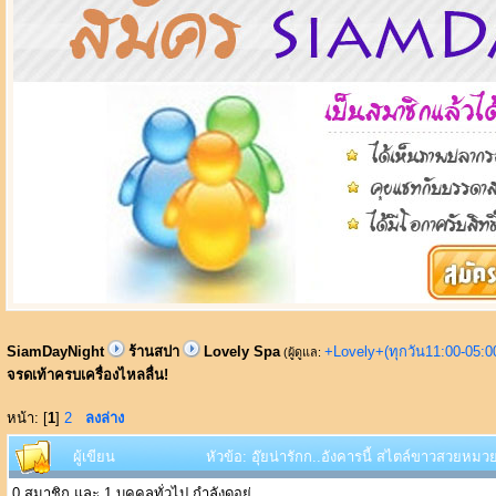
SiamDayNight
ร้านสปา
Lovely Spa
+Lovely+(ทุกวัน11:00-05:
(ผู้ดูแล:
จรดเท้าครบเครื่องไหลลื่น!
หน้า: [
1
]
2
ลงล่าง
ผู้เขียน
หัวข้อ: อุ๊ยน่ารักก..อังคารนี้ สไตล์ขาวสวยหมวย
0 สมาชิก และ 1 บุคคลทั่วไป กำลังดูอยู่