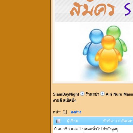
SiamDayNight
ร้านสปา
Airi Nuru Massa
งานดี สเป็คพี่ๆ
หน้า: [
1
]
ลงล่าง
ผู้เขียน
หัวข้อ: << อัพเดท
0 สมาชิก และ 1 บุคคลทั่วไป กำลังดูอยู่