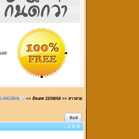
95-4962964
<< อัพเดท 22/08/68 >> สาวสวย
)
พิมพ์
A
A
A
A