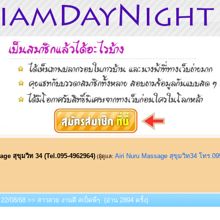
ge สุขุมวิท 34 (Tel.095-4962964)
Airi Nuru Massage สุขุมวิท34 โทร.0
(ผู้ดูแล:
 22/08/68 >> สาวสวย งานดี สเป็คพี่ๆ (อ่าน 2894 ครั้ง)