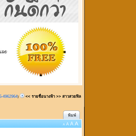
95-4962964
<< รายชื่อนางฟ้า >> สาวสวยฟิล
)
พิมพ์
A
A
A
A