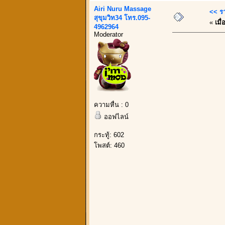
Airi Nuru Massage
<< ร
สุขุมวิท34 โทร.095-
«
เมื่
4962964
Moderator
ความหื่น : 0
ออฟไลน์
กระทู้: 602
โพสต์: 460