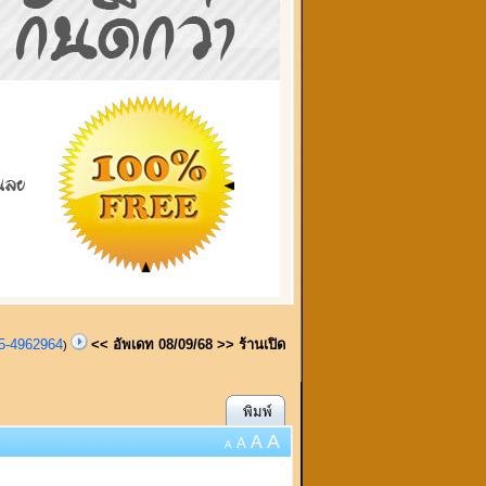
95-4962964
<< อัพเดท 08/09/68 >> ร้านเปิด
)
พิมพ์
A
A
A
A