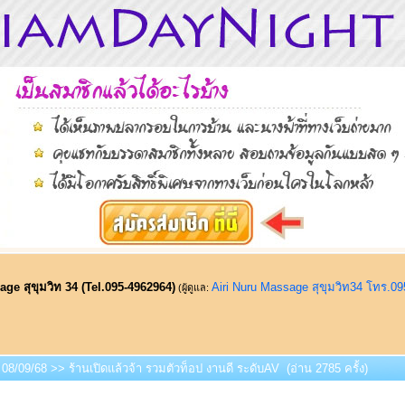
ge สุขุมวิท 34 (Tel.095-4962964)
Airi Nuru Massage สุขุมวิท34 โทร.0
(ผู้ดูแล:
 08/09/68 >> ร้านเปิดแล้วจ้า รวมตัวท็อป งานดี ระดับAV (อ่าน 2785 ครั้ง)