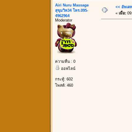
Airi Nuru Massage
<< อัพเดท
สุขุมวิท34 โทร.095-
«
เมื่อ:
09:
4962964
Moderator
ความหื่น : 0
ออฟไลน์
กระทู้: 602
โพสต์: 460