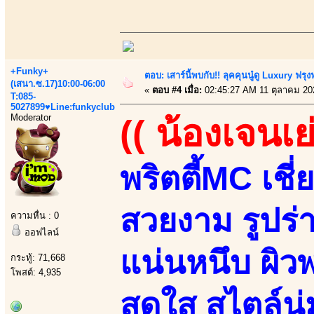
+Funky+
ตอบ: เสาร์นี้พบกับ!! ลุคคุนนู๋ดู Luxury ฟรุงฟ
(เสนา.ซ.17)10:00-06:00
«
ตอบ #4 เมื่อ:
02:45:27 AM 11 ตุลาคม 20
T:085-
5027899♥Line:funkyclub
Moderator
(( น้องเจนเย่
พริตตี้MC เช
สวยงาม รูปร่า
ความหื่น : 0
ออฟไลน์
แน่นหนึบ ผิว
กระทู้: 71,668
โพสต์: 4,935
สดใส สไตล์นุ