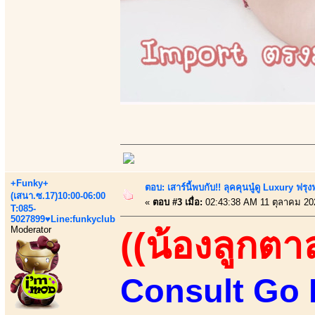
+Funky+
ตอบ: เสาร์นี้พบกับ!! ลุคคุนนู๋ดู Luxury ฟรุงฟ
(เสนา.ซ.17)10:00-06:00
«
ตอบ #3 เมื่อ:
02:43:38 AM 11 ตุลาคม 20
T:085-
5027899♥Line:funkyclub
Moderator
((น้องลูกตา
Consult Go 