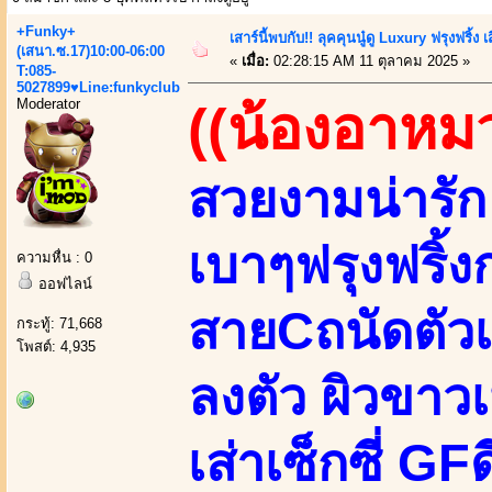
+Funky+
เสาร์นี้พบกับ!! ลุคคุนนู๋ดู Luxury ฟรุงฟริ้ง 
(เสนา.ซ.17)10:00-06:00
«
เมื่อ:
02:28:15 AM 11 ตุลาคม 2025 »
T:085-
5027899♥Line:funkyclub
Moderator
((น้องอาหม
สวยงามน่ารัก 
เบาๆฟรุงฟริ้งก
ความหื่น : 0
ออฟไลน์
สายCถนัดตัวเ
กระทู้: 71,668
โพสต์: 4,935
ลงตัว ผิวขาวเ
เส่าเซ็กซี่ GF