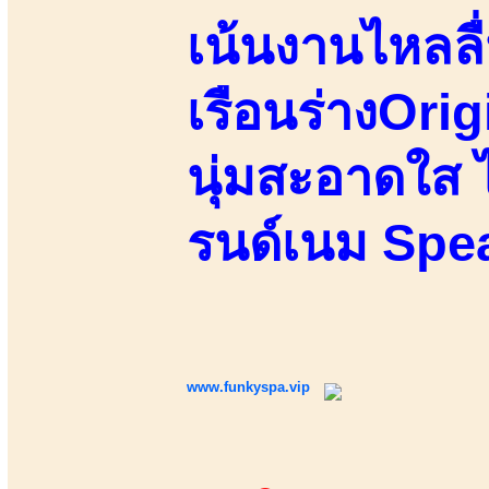
เน้นงานไหลล
เรือนร่างOri
นุ่มสะอาดใส 
รนด์เนม Spe
www.funkyspa.vip