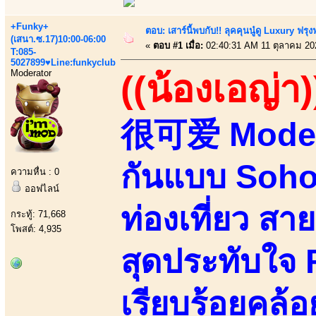
+Funky+
ตอบ: เสาร์นี้พบกับ!! ลุคคุนนู๋ดู Luxury ฟรุงฟ
(เสนา.ซ.17)10:00-06:00
«
ตอบ #1 เมื่อ:
02:40:31 AM 11 ตุลาคม 20
T:085-
5027899♥Line:funkyclub
Moderator
((น้องเอญ่า)
很可爱 Modelน
กันแบบ Soho
ความหื่น : 0
ออฟไลน์
ท่องเที่ยว ส
กระทู้: 71,668
โพสต์: 4,935
สุดประทับใจ
เรียบร้อยคล้อ