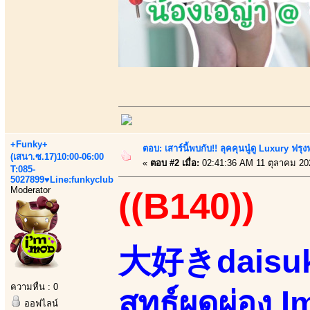
+Funky+
ตอบ: เสาร์นี้พบกับ!! ลุคคุนนู๋ดู Luxury ฟรุงฟ
(เสนา.ซ.17)10:00-06:00
«
ตอบ #2 เมื่อ:
02:41:36 AM 11 ตุลาคม 20
T:085-
5027899♥Line:funkyclub
Moderator
((B140))
大好きdaisuki 
ความหื่น : 0
สุทธ์ผุดผ่อง
ออฟไลน์