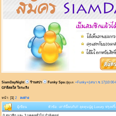
SiamDayNight
ร้านสปา
Funky Spa
+Funky+(เสนา.ซ.17)10:00-
(ผู้ดูแล:
GFดีสดใส ใจระเริง
หน้า: [
1
]
2
ลงล่าง
ผู้เขียน
หัวข้อ: เสาร์นี้พบกับ!! ลุคคุนนู๋ดู Luxury ฟรุงฟร
0 สมาชิก และ 3 บุคคลทั่วไป กำลังดูอยู่