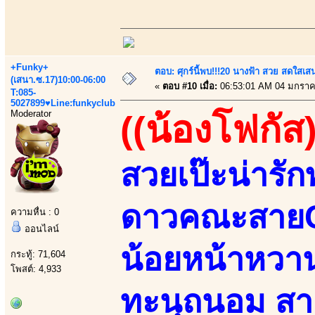
+Funky+
ตอบ: ศุกร์นี้พบ!!!20 นางฟ้า สวย สดใสเส
(เสนา.ซ.17)10:00-06:00
«
ตอบ #10 เมื่อ:
06:53:01 AM 04 มกราค
T:085-
5027899♥Line:funkyclub
Moderator
((น้องโฟกัส)
สวยเป๊ะน่ารัก
ดาวคณะสายC 
ความหื่น : 0
ออนไลน์
น้อยหน้าหวานจ
กระทู้: 71,604
โพสต์: 4,933
ทะนุถนอม สาย