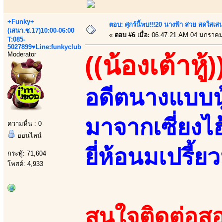
+Funky+
ตอบ: ศุกร์นี้พบ!!!20 นางฟ้า สวย สดใสเส
(เสนา.ซ.17)10:00-06:00
«
ตอบ #6 เมื่อ:
06:47:21 AM 04 มกราคม
T:085-
5027899♥Line:funkyclub
Moderator
((น้องเต้าหู้)
อดีตนางแบบนู
มาจากเซี่ยงไ
ความหื่น : 0
ออนไลน์
ยี่ห้อนมเปรี้ยว
กระทู้: 71,604
โพสต์: 4,933
สนใจติดต่อสอ