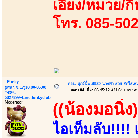
เอี้ยง/หมวย/กิ
โทร. 085-50
+Funky+
ตอบ: ศุกร์นี้พบ!!!20 นางฟ้า สวย สดใสเส
(เสนา.ซ.17)10:00-06:00
«
ตอบ #4 เมื่อ:
06:45:12 AM 04 มกราคม
T:085-
5027899♥Line:funkyclub
Moderator
((น้องมอนิ่ง)
ไอเท็มลับ!!!