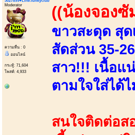
5027899♥Line:funkyclub
Moderator
((น้องจองซั
ขาวสะดุด สุดเ
สัดส่วน 35-2
ความหื่น : 0
ออนไลน์
สาว!!! เนื้อแ
กระทู้: 71,604
โพสต์: 4,933
ตามใจใส่ได้ไม่
สนใจติดต่อสอ