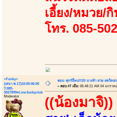
เอี้ยง/หมวย/กิ
โทร. 085-50
+Funky+
ตอบ: ศุกร์นี้พบ!!!20 นางฟ้า สวย สดใสเส
(เสนา.ซ.17)10:00-06:00
«
ตอบ #7 เมื่อ:
06:48:21 AM 04 มกราคม
T:085-
5027899♥Line:funkyclub
Moderator
((น้องมาจิ))