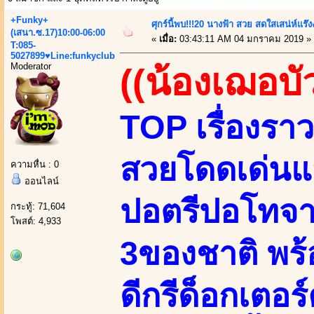
+Funky+
ศุกร์นี้พบ!!!20 นางฟ้า สวย สดใสเสน่ห์แร
(เสนา.ซ.17)10:00-06:00
«
เมื่อ:
03:43:11 AM 04 มกราคม 2019 »
T:085-
5027899♥Line:funkyclub
Moderator
((น้องเฌอบั
TOP เรื่องราว
สวยโดดเด่นแส
ความหื่น : 0
ออนไลน์
ปอตรีปอโทจา
กระทู้: 71,604
โพสต์: 4,933
3ของชาติ พร้
ดีกรีด็อกเตอร