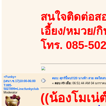
สนใจติดต่อสอ
เอี้ยง/หมวย/กิ
โทร. 085-50
+Funky+
ตอบ: ศุกร์นี้พบ!!!20 นางฟ้า สวย สดใสเส
(เสนา.ซ.17)10:00-06:00
«
ตอบ #9 เมื่อ:
06:51:44 AM 04 มกราคม
T:085-
5027899♥Line:funkyclub
Moderator
((น้องโมเน่ต์