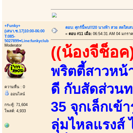
+Funky+
ตอบ: ศุกร์นี้พบ!!!20 นางฟ้า สวย สดใสเส
(เสนา.ซ.17)10:00-06:00
«
ตอบ #11 เมื่อ:
06:54:31 AM 04 มกราค
T:085-
5027899♥Line:funkyclub
Moderator
((น้องจีช็อค
พริตตี้สาวหน้าย
ดี กับสัดส่ว
ความหื่น : 0
ออนไลน์
35 จุกเล็กเข้า
กระทู้: 71,604
โพสต์: 4,933
ลุ่มไหลแรงส์ 