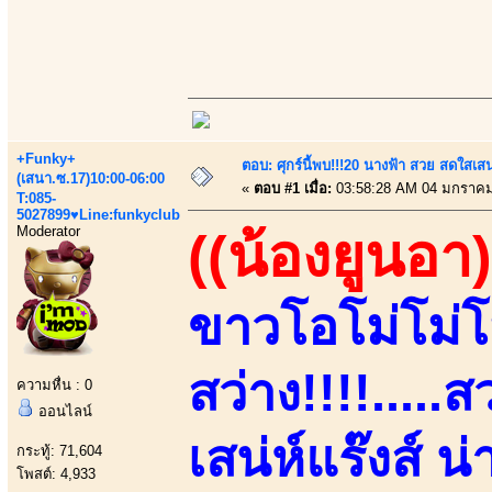
+Funky+
ตอบ: ศุกร์นี้พบ!!!20 นางฟ้า สวย สดใสเส
(เสนา.ซ.17)10:00-06:00
«
ตอบ #1 เมื่อ:
03:58:28 AM 04 มกราคม
T:085-
5027899♥Line:funkyclub
Moderator
((น้องยูนอา)
ขาวโอโม่โม่โ
สว่าง!!!!....
ความหื่น : 0
ออนไลน์
เสน่ห์แร๊งส์ น
กระทู้: 71,604
โพสต์: 4,933