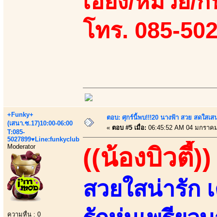
เอี้ยง/หมวย/กิ
โทร. 085-50
+Funky+
ตอบ: ศุกร์นี้พบ!!!20 นางฟ้า สวย สดใสเส
(เสนา.ซ.17)10:00-06:00
«
ตอบ #5 เมื่อ:
06:45:52 AM 04 มกราคม
T:085-
5027899♥Line:funkyclub
Moderator
((น้องบิวตี้))
สวยใสน่ารัก 
ความหื่น : 0