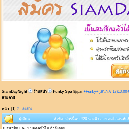
SiamDayNight
ร้านสปา
Funky Spa
+Funky+(เสนา.ซ.17)10:00-
(ผู้ดูแล:
สายตา!!
หน้า: [
1
]
2
ลงล่าง
ผู้เขียน
หัวข้อ: ศุกร์นี้พบ!!!20 นางฟ้า สวย สดใสเสน่ห์
0 สมาชิก และ 1 บุคคลทั่วไป กำลังดูอยู่