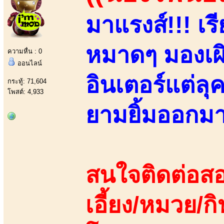
มาแรงส์!!! เ
หมาดๆ มองเผิ
ความหื่น : 0
ออนไลน์
อินเตอร์แต่ล
กระทู้: 71,604
โพสต์: 4,933
ยามยิ้มออกมา!!
สนใจติดต่อสอ
เอี้ยง/หมวย/กิ