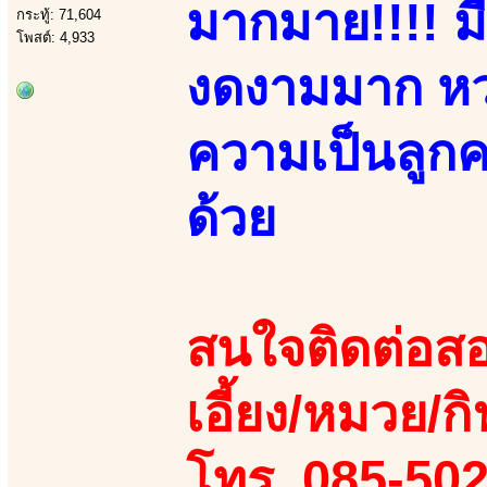
มากมาย!!!! มี
กระทู้: 71,604
โพสต์: 4,933
งดงามมาก หว
ความเป็นลูกคร
ด้วย
สนใจติดต่อสอ
เอี้ยง/หมวย/กิ
โทร. 085-50