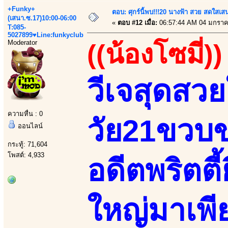
+Funky+
ตอบ: ศุกร์นี้พบ!!!20 นางฟ้า สวย สดใสเส
(เสนา.ซ.17)10:00-06:00
«
ตอบ #12 เมื่อ:
06:57:44 AM 04 มกราค
T:085-
5027899♥Line:funkyclub
Moderator
((น้องโซมี่))
วีเจสุดสว
ความหื่น : 0
วัย21ขวบ
ออนไลน์
กระทู้: 71,604
โพสต์: 4,933
อดีตพริตตี้
ใหญ่มาเพี