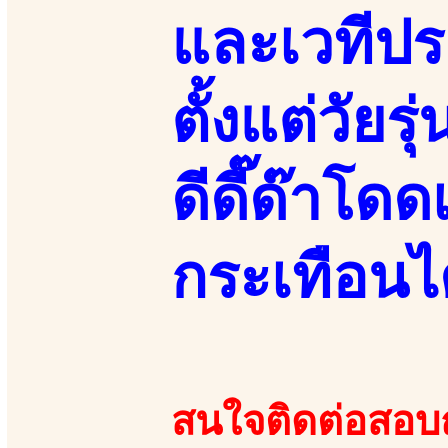
และเวทีป
ตั้งแต่วัยร
ดีดี๊ด๊าโด
กระเทือนไ
สนใจติดต่อสอบถา