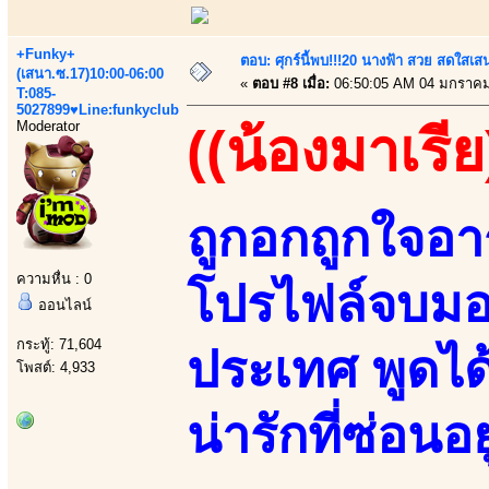
+Funky+
ตอบ: ศุกร์นี้พบ!!!20 นางฟ้า สวย สดใสเส
(เสนา.ซ.17)10:00-06:00
«
ตอบ #8 เมื่อ:
06:50:05 AM 04 มกราคม
T:085-
5027899♥Line:funkyclub
Moderator
((น้องมาเรีย
ถูกอกถูกใจอา
ความหื่น : 0
โปรไฟล์จบมอร
ออนไลน์
กระทู้: 71,604
ประเทศ พูดได
โพสต์: 4,933
น่ารักที่ซ่อนอ