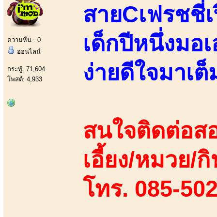
สายCเฟรชชี่เ
เด็กปีหนึ่งมอ
ความหื่น : 0
ออนไลน์
ง่ายดีใจมาเต็ม
กระทู้: 71,604
โพสต์: 4,933
สนใจติดต่อสอ
เอี้ยง/หมวย/กิ
โทร. 085-50