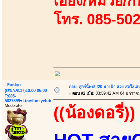
เอี้ยง/หมวย/กิ
โทร. 085-50
+Funky+
ตอบ: ศุกร์นี้พบ!!!20 นางฟ้า สวย สดใสเส
(เสนา.ซ.17)10:00-06:00
«
ตอบ #2 เมื่อ:
03:59:42 AM 04 มกราคม
T:085-
5027899♥Line:funkyclub
Moderator
((น้องดอรี่))