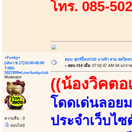
โทร. 085-50
+Funky+
ตอบ: ศุกร์นี้พบ!!!20 นางฟ้า สวย สดใสเส
(เสนา.ซ.17)10:00-06:00
«
ตอบ #14 เมื่อ:
07:02:47 AM 04 มกราค
T:085-
5027899♥Line:funkyclub
Moderator
((น้องวิคตอเ
โดดเด่นลอยมา
ประจำเว็บไซด
ความหื่น : 0
ออนไลน์