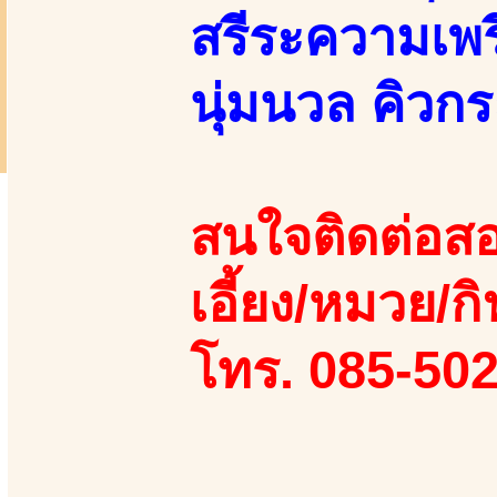
สรีระความเพ
นุ่มนวล คิวกร
สนใจติดต่อสอ
เอี้ยง/หมวย/กิ
โทร. 085-50