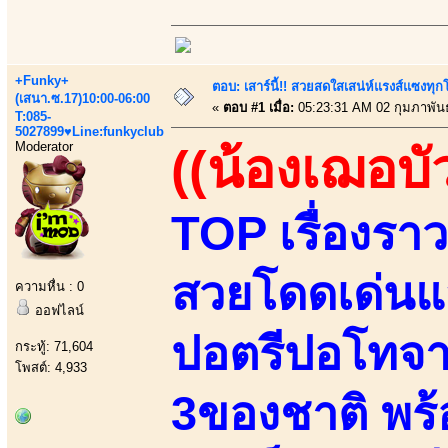
+Funky+
ตอบ: เสาร์นี้!! สวยสดใสเสน่ห์แรงส์แซงทุกโ
(เสนา.ซ.17)10:00-06:00
«
ตอบ #1 เมื่อ:
05:23:31 AM 02 กุมภาพันธ
T:085-
5027899♥Line:funkyclub
Moderator
((น้องเฌอบั
TOP เรื่องราว
สวยโดดเด่นแส
ความหื่น : 0
ออฟไลน์
ปอตรีปอโทจา
กระทู้: 71,604
โพสต์: 4,933
3ของชาติ พร้