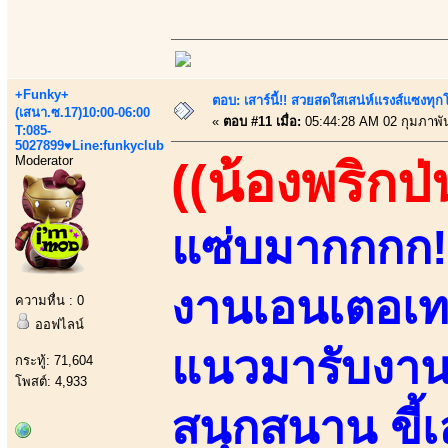
+Funky+
ตอบ: เสาร์นี้!! สวยสดใสเสน่ห์แรงส์แซงทุกโ
(เสนา.ซ.17)10:00-06:00
«
ตอบ #11 เมื่อ:
05:44:28 AM 02 กุมภาพัน
T:085-
5027899♥Line:funkyclub
Moderator
((น้องพริกป่
แซ่บมากกกก!!
งานเอนเตอเทน
ความหื่น : 0
ออฟไลน์
แนวมารับงานเ
กระทู้: 71,604
โพสต์: 4,933
สนุกสนาน ขี้เล