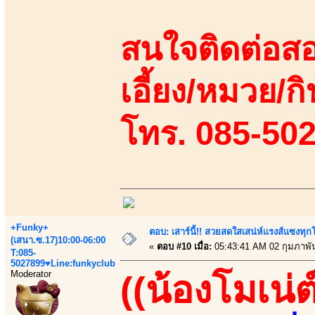
สนใจติดต่อสอ
เอี้ยง/หมวย/กิ
โทร. 085-50
+Funky+
ตอบ: เสาร์นี้!! สวยสดใสเสน่ห์แรงส์แซงทุกโ
(เสนา.ซ.17)10:00-06:00
«
ตอบ #10 เมื่อ:
05:43:41 AM 02 กุมภาพัน
T:085-
5027899♥Line:funkyclub
Moderator
((น้องโมเน่ต์