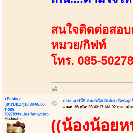
สนใจติดต่อสอบถา
หมวย/กิฟท์
โทร. 085-50278
+Funky+
ตอบ: เสาร์นี้!! สวยสดใสเสน่ห์แรงส์แซงทุกโ
(เสนา.ซ.17)10:00-06:00
«
ตอบ #8 เมื่อ:
05:40:17 AM 02 กุมภาพันธ
T:085-
5027899♥Line:funkyclub
Moderator
((น้องน้อยหน