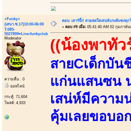
+Funky+
ตอบ: เสาร์นี้!! สวยสดใสเสน่ห์แรงส์แซงทุกโ
(เสนา.ซ.17)10:00-06:00
«
ตอบ #9 เมื่อ:
05:41:40 AM 02 กุมภาพันธ
T:085-
5027899♥Line:funkyclub
Moderator
((น้องพาทัวร
สายCเด็กบันช
แก่นแสนซน น่
ความหื่น : 0
ออฟไลน์
เสน่ห์มีความ
กระทู้: 71,604
โพสต์: 4,933
คุ้มเลยขอบอก