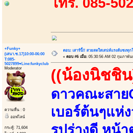
โทร. 085-50
+Funky+
ตอบ: เสาร์นี้!! สวยสดใสเสน่ห์แรงส์แซงทุกโ
(เสนา.ซ.17)10:00-06:00
«
ตอบ #6 เมื่อ:
05:30:56 AM 02 กุมภาพันธ
T:085-
5027899♥Line:funkyclub
Moderator
((น้องนิชชิน
ดาวคณะสายCปี
เบอร์ต้นๆแห่
ความหื่น : 0
ออฟไลน์
รูปร่างดี หน
กระทู้: 71,604