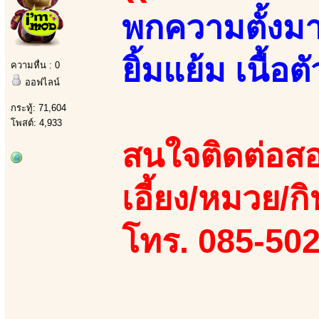
พกความตั้งมาเ
ยิ้มแย้ม เนื้อ
ความหื่น : 0
ออฟไลน์
กระทู้: 71,604
โพสต์: 4,933
สนใจติดต่อสอ
เอี้ยง/หมวย/กิ
โทร. 085-50