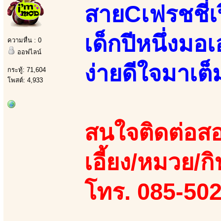
สายCเฟรชชี่เ
เด็กปีหนึ่งมอ
ความหื่น : 0
ออฟไลน์
ง่ายดีใจมาเต็ม
กระทู้: 71,604
โพสต์: 4,933
สนใจติดต่อสอ
เอี้ยง/หมวย/กิ
โทร. 085-50