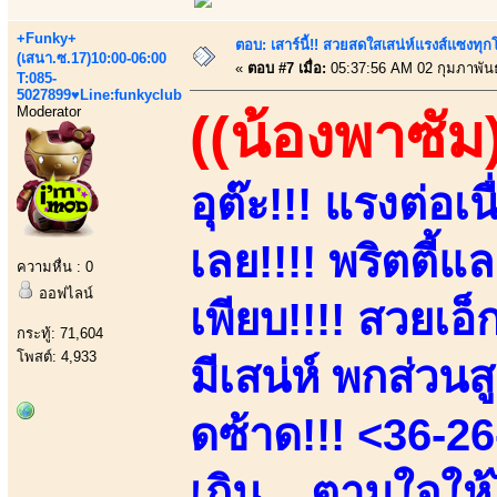
+Funky+
ตอบ: เสาร์นี้!! สวยสดใสเสน่ห์แรงส์แซงทุกโ
(เสนา.ซ.17)10:00-06:00
«
ตอบ #7 เมื่อ:
05:37:56 AM 02 กุมภาพันธ
T:085-
5027899♥Line:funkyclub
Moderator
((น้องพาซัม
อุต๊ะ!!! แรงต่อเ
เลย!!!! พริตตี้แ
ความหื่น : 0
ออฟไลน์
เพียบ!!!! สวยเอ็ก
กระทู้: 71,604
โพสต์: 4,933
มีเสน่ห์ พกส่วนส
ดซ้าด!!! <36-26
เกิน....ตามใจให้