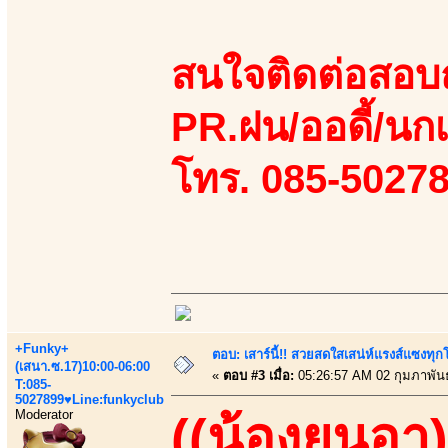
สนใจติดต่อสอบถ
PR.ฝน/ออดี้/นกเ
โทร. 085-5027
+Funky+
ตอบ: เสาร์นี้!! สวยสดใสเสน่ห์แรงส์แซงทุกโ
(เสนา.ซ.17)10:00-06:00
«
ตอบ #3 เมื่อ:
05:26:57 AM 02 กุมภาพันธ
T:085-
5027899♥Line:funkyclub
Moderator
((น้องยูนอา)