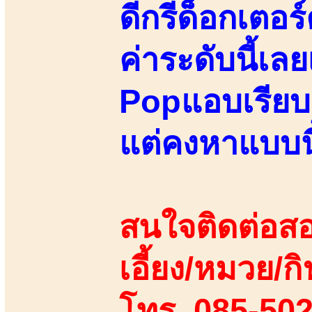
ดีกรีด็อกเตอร
ค่าระดับนี้เล
Popแอบเรียบร้
แต่คงหาแบบนี้
สนใจติดต่อสอ
เอี้ยง/หมวย/กิ
โทร. 085-50