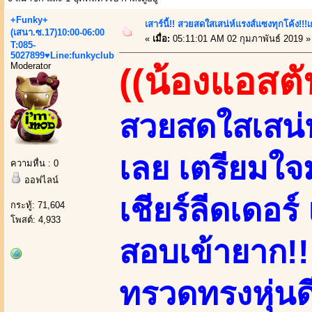
+Funky+
เสาร์นี้!! สวยสดใสเสน่ห์แรงส์แซงทุกโค้ง!!!
(เสนา.ซ.17)10:00-06:00
«
เมื่อ:
05:11:01 AM 02 กุมภาพันธ์ 2019 »
T:085-
5027899♥Line:funkyclub
Moderator
((น้องแอสตั
สวยสดใสเสน่ห
เลย เตรียมใจ
ความหื่น : 0
ออฟไลน์
เชียร์ลีดเดอร
กระทู้: 71,604
โพสต์: 4,933
สอบเข้ายาก!!!
ทรวดทรงหุ่นดี