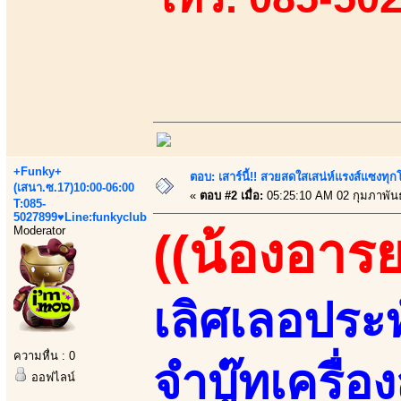
+Funky+
ตอบ: เสาร์นี้!! สวยสดใสเสน่ห์แรงส์แซงทุกโ
(เสนา.ซ.17)10:00-06:00
«
ตอบ #2 เมื่อ:
05:25:10 AM 02 กุมภาพันธ
T:085-
5027899♥Line:funkyclub
Moderator
((น้องอารย
เลิศเลอประทั
ความหื่น : 0
จำบู๊ทเครื่
ออฟไลน์