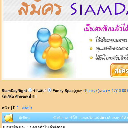
SiamDayNight
ร้านสปา
Funky Spa
+Funky+(เสนา.ซ.17)10:00-
(ผู้ดูแล:
ร์ทเกิร์ล คิวกระหน่ำ!!!
หน้า: [
1
]
2
ลงล่าง
ผู้เขียน
หัวข้อ: เสาร์นี้!! สวยสดใสเสน่ห์แรงส์แซงทุกโค้
0 สมาชิก และ 1 บุคคลทั่วไป กำลังดูอยู่