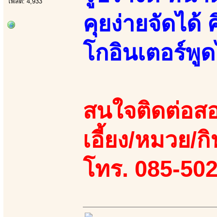
โพสต์: 4,933
คุยง่ายจัดได้ 
โกอินเตอร์พู
สนใจติดต่อสอ
เอี้ยง/หมวย/กิ
โทร. 085-50