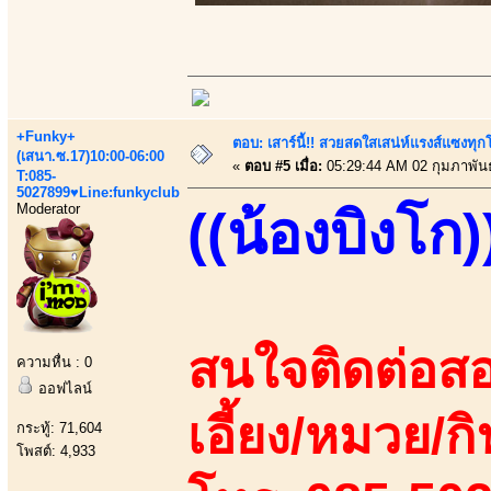
+Funky+
ตอบ: เสาร์นี้!! สวยสดใสเสน่ห์แรงส์แซงทุกโ
(เสนา.ซ.17)10:00-06:00
«
ตอบ #5 เมื่อ:
05:29:44 AM 02 กุมภาพันธ
T:085-
5027899♥Line:funkyclub
Moderator
((น้องบิงโก)
สนใจติดต่อสอ
ความหื่น : 0
ออฟไลน์
เอี้ยง/หมวย/กิ
กระทู้: 71,604
โพสต์: 4,933