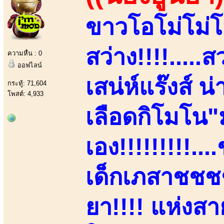
ขาวโอโม่โม่โ
สว่าง!!!!....
ความหื่น : 0
ออฟไลน์
เสน่ห์แร๊งส์ น
กระทู้: 71,604
โพสต์: 4,933
เลือดกิโมโน
เอง!!!!!!!!!.
เด็กเภสาชชชชฯ
ยา!!!! แห่งส