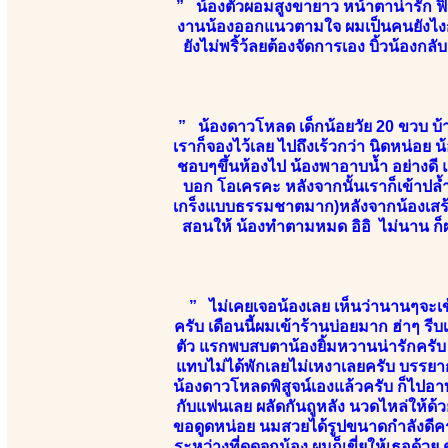
” น้องตัวผอมสูงขายาว หน้าตาน่ารัก ฟิว
งานน้องออกแนวตามใจ ผมเป็นคนยังไงก็ไ
ยังไม่พริ้ว้ลยต้องจัดการเอง บิ้วน้องก
” น้องดาวโหลด เด็กน้อยวัย 20 ขวบ บ้
เราก็จองไว้เลย ไปถึงเร้วกว่า นิดหน่อย น้
ชอบๆขึ้นห้องไป น้องพาอาบน้ำ อย่างดี แล
บอก โอเครคะ หลังจากนั้นเราก็เข้าปล้ำ
เกร็งแบบธรรมชาตมาก)หลังจากน้องเสร้จ ก
สอนให้ น้องทำตามหมด อิอิ ไม่นาน ก็ผ
” ไม่เคยเจอน้องเลย เห็นว่านานๆจะเข้
ครับ เดือนนี้ผมเข้าร้านบ่อยมาก ฮ่าๆ ร
ตัว แรกพบสบตาน้องยิ้มหวานน่ารักครับ ห
แทบไม่ได้พักเลยไม่เหงาเลยครับ บรรยาก
น้องดาวโหลดพิสูจน์เองแล้วครับ ก็ไปอา
กับแฟนเลย ผลัดกันถูหลัง นวดไหล่ให้ด้วย
ขอดูดหน่อย นมสวยได้รูปขนาดกำลังดีครั
ระหว่างที่ดูดจุกน้อง ผมก็เขี่ยให้เธอด้ว