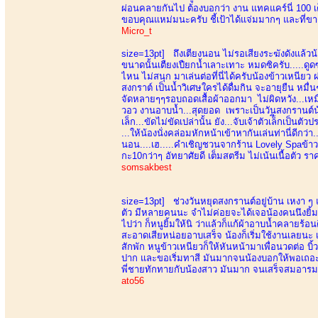
ผ่อนคลายกันไป ต้องบอกว่า งาน แทคแคร์นี่ 100 เ
ขอบคุณแหม่มนะครับ ชี้เป้าได้แจ่มมากๆ และที่ขาดไ
Micro_t
size=13pt]
ถึงเตียงนอน ไม่รอเสียงระฆังดังแล้วน้
ขนาดนั้นเตืยงเปืยกน้ำเลาะเทาะ หมดซิครับ.....ดู
ไหน ไม่สนุก มาเล่นต่อที่นี่ได้ครับน้องข้าวเหนี
สงกราต์ เป็นน้ำวิเศษใครได้ดื่มกิน จะอายุยืน 
จัดหลายๆๆรอบถอดเสื้อผ้าออกมา ไม่ผิดหวัง...เหม
วอว งานอาบน้ำ...สุดยอด เพราะเป็นวันสงกรานต์น้อง
เล็ก...ขัดไม่ขัดเปล่านั้น ยัง...จับเจ้าตัวเล็ีกเ
...ให้น้องนั่งคล่อมหักหน้าเข้าหากันเล่นท่านี่ดีกว
นอน....เฮ.....คำเชิญชวนจากร้าน Lovely Spaข้าวเ
กะ10กว่าๆ อัทยาศัยดี เต็มสตรีม ไม่เน้นเนื้อตัว ราคา
somsakbest
size=13pt]
ช่วงวันหยุดสงกรานต์อยู่บ้าน เหงา ๆ 
ตัว มีหลายคนนะ จำไม่ค่อยจะได้เจอน้องคนนึงยิ้มท
ไปว่า ก็หนูยิ้มให้นิ ว่าแล้วก็แก้ผ้าอาบน้ำคลายร้
สะอาดเสียหน่อยอาบเสร็จ น้องก็เริ่มใช้งานเลยนะ เ
สักพัก หนูข้าวเหนียวก็ให้หันหน้ามาเพื่อนวดต่อ บิ้
ปาก และขอเริ่มทาสี มันมากจนน้องบอกให้พอเถอะ จ
พี่ชายทักทายกับน้องสาว มันมาก จนเสร็จสมอารมณ
ato56