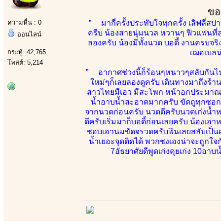
ขอ
ความหื่น : 0
” มากี่ครั้งประทับใจทุกครั้ง เลิฟลี่ส
ครีบ น้องสายนุ่มนวล หวานๆ ฟิวแฟนที่สุด
ออนไลน์
ลองครับ น้องมีทั้งนวด บอดี้ งานครบจร
กระทู้: 42,765
เฌอเบลน่
โพสต์: 5,214
” อากาศช่วงนี้ก็ร้อนๆหนาวๆสลับกันไป
ใหม่ๆก็เลยลองดูครับ เดินทางมาถึงร้า
สาวไทยมีเอว มีสะโพก หน้าอกประมาณ 34
น้ำอาบน้ำสะอาดมากครับ ขัดถูทุกซอกมุ
จากนวดก่อนครับ นวดดีครับนวดเก่งน้ำหน
ดีครับเริ่มมาก็บอดี้ก่อนเลยครับ น้องเอา
ชอบเอานมขัดจรวดครับฟินเลยสลับเป็นฝ
น้ำเยอะจุดติดได้ พวกชงเองน่าจะถูกใจก
7อัธยาศัยดีพูดเก่งคุยเก่ง 10อา