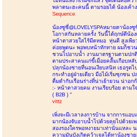
ไม่ทันแห้ง ก็เริ่มซะแล้ว จุดเด่นคือค
พลาดนะฮะคนนี้ ตามรอยได้ น้องเค้าง
Sequence
น้องซูซี่@LOVELYSPAหมายตาน้องซูซี่
โอกาสกันหลายครั้ง วันนี้ได้ฤกษ์ดีน้อง
หน้าตาสวยใสไร้มีดหมอ หุ่นดี สูงเพีย
ค่อยพูดนะ พอพบหน้าทักทาย ผมก็ชวนส
ชวนไปอาบน้ำ งานมาตรฐานตามปกติ เช
ตามประสาคนแก่ขี้เมื่อยคลื้มเกือบหล
ปลุกน้องชายที่นอนเงียบสนิท เธอรูดไ
กระทำอยู่ฝ่ายเดียว มือไม้เริ่มซุกซน 
ดื่มดำกับเรือนร่างที่น่าเย้ายวน น่าอ
:- หน้าตาสวยคม งานเรียบร้อย ตามใจพ
( B2B ) ”
vittz
เพิ่งจะมีเวลาลงการบ้าน จากการแอบแฟนน
มากน้องจับอาบน้ำไปด้วยคุยไปด้วยเ
สองรองใครพอหงายมาเท่านั่นแหละ นมส
ความมันบังเกิดคว้าเจลได้ทาน้องชายละ