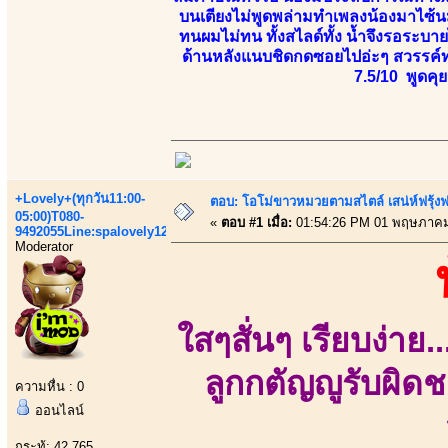
บนเตียงไม่พูดพล่ามทำเพลงน้องมาไซ้น
ทนผมไม่ทน ทั้งสไลด์ทั้ง น้ำจึงรอระบาย
ด้านหลังแนบชิดกดซอยไปอ่ะๆ สวรรค์ท
7.5/10 พูดคุย
+Lovely+(ทุกวัน11:00-
ตอบ: โอโม่ขาวหมวยตามสไตล์ เสน่ห์ฟรุ้งฟริ
05:00)T080-
«
ตอบ #1 เมื่อ:
01:54:26 PM 01 พฤษภาคม
9492055Line:spalovely123
Moderator
ใสๆสั่นๆ เรียบง่าย.
ลูกกตัญญูรับผิดชอ
ความหื่น : 0
ออนไลน์
กระทู้: 42,765