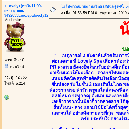
+Lovely+(ทุกวัน11:00-
โอโม่ขาวหมวยตามสไตล์ เสน่ห์ฟรุ้งฟริ้ง vs
05:00)T080-
«
เมื่อ:
01:53:59 PM 01 พฤษภาคม 2019 
9492055Line:spalovely123
Moderator
น
ขอ
” เหตุการณ์ 2 สัปดาห์แล้วครับ การบ
ความหื่น : 0
ผ่อนคลาย ที่ Lovely Spa เพื่อหาน้องน
PR คนสวย ยังคงยิ้มต้อนรับอย่างดีเหมื
ออนไลน์
มาเรียงแถวให้ผมเลือก :ตาลายไปหมดสาวๆน
กระทู้: 42,765
แหม่มคิดนิด สุดท้ายตัดสินใจเลือกน้องมู
โพสต์: 5,214
ขึ้นห้องครับ ไปชั้น 2 เลย เดินไม่ไกล พ
น้องขาว สวย น่ารัก ตามสไตล์คนเหนือคร
สเปย์หมด จดทุกอณู ตั้งแต่บนลงล่าง เส
เลยจ้าาาจากนั้นน้องก็วาดลวดลาย ได้สุด
ลิ้นทั้งบน - ล่าง แถามใช้มือได้พริ้วส
แตกจนได้ อย่างมีความสุขที่สุด พอเสร็
ครับ ประทับใจ อย่างไ