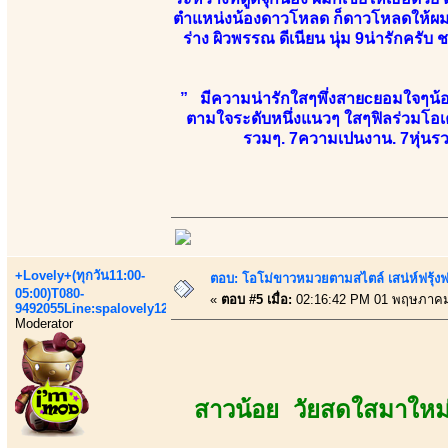
ตำแหน่งน้องดาวโหลด ก็ดาวโหลดให้ผมเส
ร่าง ผิวพรรณ ดีเนียน นุ่ม 9น่ารักครั
” มีความน่ารักใสๆพึ่งสายcยอมใจๆน้องยั
ตามใจระดับหนึ่งแนวๆ ใสๆฟิลร่วมโอเค
รวมๆ. 7ความเปนงาน. 7หุ่นรวม
+Lovely+(ทุกวัน11:00-
ตอบ: โอโม่ขาวหมวยตามสไตล์ เสน่ห์ฟรุ้งฟริ
05:00)T080-
«
ตอบ #5 เมื่อ:
02:16:42 PM 01 พฤษภาคม
9492055Line:spalovely123
Moderator
สาวน้อย วัยสดใสมาใหม่