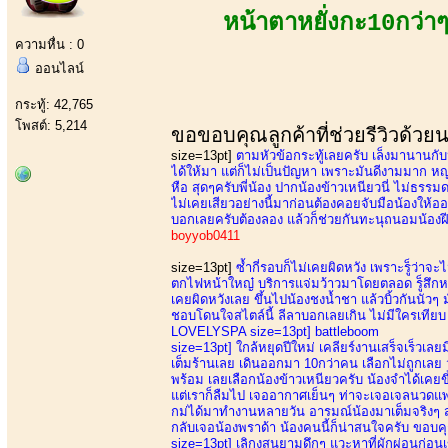
หน้าตาหยั่งกะ10กว่าๆ
ความหื่น : 0
ออนไลน์
กระทู้: 42,765
โพสต์: 5,214
ขอขอบคุณลูกค้าที่ช่วยรีวิวด้วย
size=13pt]
ตามหัวข้อกระทู้เลยครับ เล็งมานานกับน
ได้ให้มา แต่ก็ไม่เป็นปัญหา เพราะมันดีงามมาก ห
หือ สุดๆครับพี่น้อง ปากน้องข้าวเหนียวนี่ ไม่ธ
ไม่เคยเสียวอย่างนี้มาก่อนต้องคอยจับมือน้องให้
บอกเลยครับต้องลอง แล้วก็ช่วยกันทะนุถนอมน้องฝีมื
boyyob0411
size=13pt]
ซ้ำกี่รอบก็ไม่เคยผิดหวัง เพราะรู็ว่าจ
ตกไฟหน้าใหญ๋ บริการแจ่มว้าวมาโดยตลอด รู็สึกหล
เคยผิดหวังเลย ขึ้นไปน้องชงน้ำชา แล้วบิ้วกันนัวๆ
ชอบโดนใจสไตล์นี้ ลีลาบอกเลยเกิน ไม่มีใครเทียบ 
LOVELYSPA size=13pt] battleboom
size=13pt]
ใกล้หยุดปีใหม่ เคลียร์งานเสร็จเร็วเลยม
เต็มร้านเลย เดินออกมา 10กว่าคน เลือกไม่ถูกเลย วั
พร้อม เลยเลือกน้องข้าวเหนียวครับ น้องจำได้เคยขึ
แต่เราก็ลืมไป เจออากาศเย็นๆ ท่าจะเจอเจลนวดแพ
กม่ได้มาทำงานหลายวัน อารมณ์น้องมาเต็มจริงๆ สุด
กลับเจอน้องพราด้า น้องคนนี้ก็น่าสนใจครับ ขอบคุ
size=13pt]
เลิกงสนยามดึกๆ แวะหาที่ผักผ่อนก่อนเข้