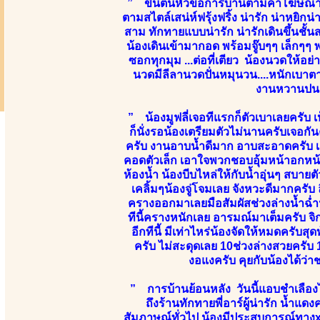
” ขึ้นต้นหัวข้อการบ้านตามคำโฆษณาข
ตามสไตล์เสน่ห์ฟรุ้งฟริ้ง น่ารัก น่าหยิ
สาม ทักทายแบบน่ารัก น่ารักเดินขึ้นชั้น
น้องเดินเข้ามากอด พร้อมจู๊บๆๆ เล็ก
ซอกทุกมุม ...ต่อที่เตียว น้องนวดให้อ
นวดมีลีลานวดปั่นหมุนวน....หนักเบาตา
งานหวานปนเป
” น้องมูฟลี่เจอทีแรกก็ตัวเบาเลยครับ 
ก็นั่งรอน้องเตรียมตัวไม่นานครับเจอกั
ครับ งานอาบน้ำดีมาก อาบสะอาดครับ เสีย
คอดตัวเล็ก เอาใจพวกชอบอุ้มหน้าอกหน้
ห้องน้ำ น้องบีบไหล่ให้กับน้ำอุ่นๆ สบา
เคลิ้มๆน้องจู่โจมเลย จังหวะดีมากครับ 
ครางออกมาเลยมือสัมผัสช่วงล่างน้ำฉ่ำ
ทีนี้ครางหนักเลย อารมณ์มาเต็มครับ 
อีกทีนี้ มีเท่าไหร่น้องจัดให้หมดครับ
ครับ ไม่สะดุดเลย 10ช่วงล่างสวยครับ 1
งอแงครับ คุยกับน้องได้
” การบ้านย้อนหลัง วันนี้แอบชำเลืองไ
ถึงร้านทักทายพี่อาร์ผู้น่ารัก น้ำแดง
สัมภาษณ์ทั่วไป น้องมีประสบการณ์ทางx