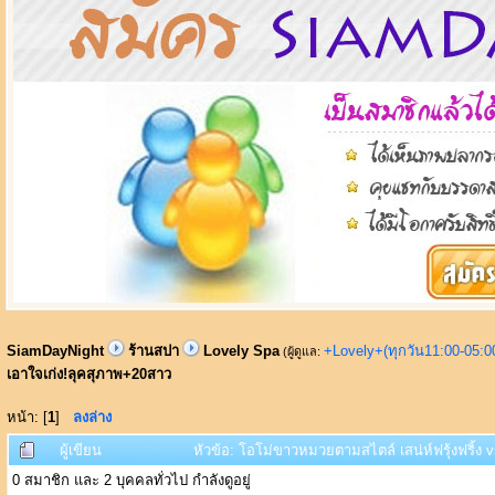
SiamDayNight
ร้านสปา
Lovely Spa
+Lovely+(ทุกวัน11:00-05:
(ผู้ดูแล:
เอาใจเก่ง!ลุคสุภาพ+20สาว
หน้า: [
1
]
ลงล่าง
ผู้เขียน
หัวข้อ: โอโม่ขาวหมวยตามสไตล์ เสน่ห์ฟรุ้งฟริ้ง v
0 สมาชิก และ 2 บุคคลทั่วไป กำลังดูอยู่