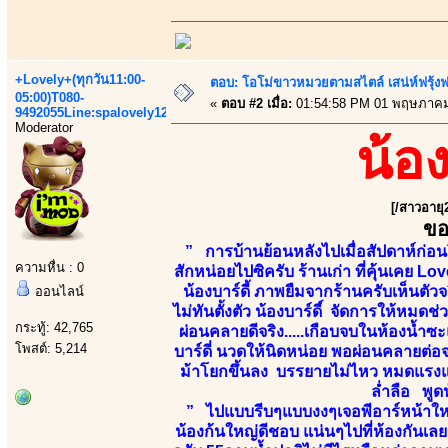
+Lovely+(ทุกวัน11:00-
ตอบ: โอโม่ขาวหมวยตามสไตล์ เสน่ห์ฟรุ้งฟริ
05:00)T080-
«
ตอบ #2 เมื่อ:
01:54:58 PM 01 พฤษภาคม
9492055Line:spalovely123
Moderator
น้อ
[/สาวอายุ
ขอ
” การบ้านย้อนหลังไปเมื่อสัปดาห์ก่อ
ความหื่น : 0
สักหน่อยไปซิครับ ร้านเก่า ที่คุ้นเคย L
น้องบาร์ดี้ ภาพยืมจากร้านครับเห็นตัว
ออนไลน์
ไม่ทันตั้งตัว น้องบาร์ดี์ จัดการให้หมด
กระทู้: 42,765
ผ่อนคลายดีจริง.....เกือบจบในห้องน้ำซะ
โพสต์: 5,214
บาร์ดี่ นวดให้นิดหน่อย พอผ่อนคลายต่อจ
ม้าโยกขึ้นลง บรรยายไม่ไหว หมดแรงแ
ล่ำลือ พูดน
” ไปแบบรีบๆแบบงงๆเจอพีอาร์หน้าใหม่ ท
น้องก้นใหญ่ดีชอบ แน่นๆไปที่ห้องกันเลย