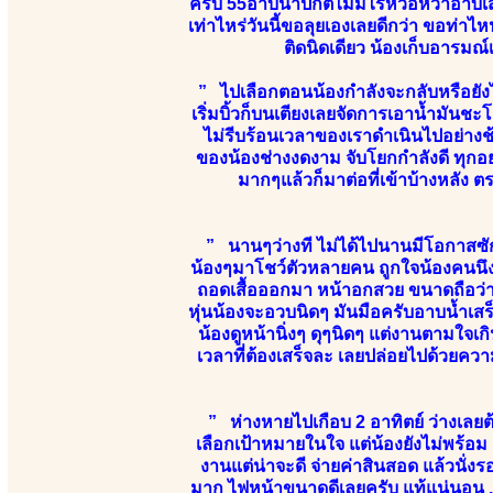
ครับ 55อาบน้ำปกติไม่มีไรหวือหว่าอา
เท่าไหร่วันนี้ขอลุยเองเลยดีกว่า ขอท่าไ
ติดนิดเดียว น้องเก็บอารมณ
” ไปเลือกตอนน้องกำลังจะกลับหรือยังไง
เริ่มบิ้วก็บนเตียงเลยจัดการเอาน้ำมันช
ไม่รีบร้อนเวลาของเราดำเนินไปอย่างช้
ของน้องช่างงดงาม จับโยกกำลังดี ทุกอย่า
มากๆแล้วก็มาต่อที่เข้าบ้างหลัง 
” นานๆว่างที ไม่ได้ไปนานมีโอกาสซักท
น้องๆมาโชว์ตัวหลายคน ถูกใจน้องคนนึงเลย
ถอดเสื้อออกมา หน้าอกสวย ขนาดถือว่า
หุ่นน้องจะอวบนิดๆ มันมือครับอาบน้ำเส
น้องดูหน้านิ่งๆ ดุๆนิดๆ แต่งานตามใจเกิ
เวลาที่ต้องเสร็จละ เลยปล่อยไปด้วยความ
” ห่างหายไปเกือบ 2 อาทิตย์ ว่างเลยต
เลือกเป้าหมายในใจ แต่น้องยังไม่พร้อม เ
งานแต่น่าจะดี จ่ายค่าสินสอด แล้วนั่
มาก ไฟหน้าขนาดดีเลยครับ แท้แน่นอน ...