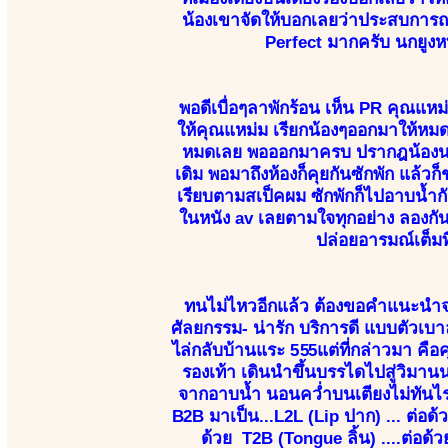
น้องเขาจัดให้บอกเลยว่าประสบการณ์ 
Perfect มากครับ นกยูงห
พอดีเบื่อๆลาพักร้อน เห็น PR คุณแหม
ให้คุณแหม่ม เรียกน้องๆออกมาให้หมด
หมดเลย พอออกมาครบ ปรากฎน้องนกยู
เดิม พอมาถึงห้องก็คุยกันซักพัก แล้วก
เรียบตามสเป็คผม ซักพักก็ไปอาบน้ำกัน
ในหนัง av เลยตามใจทุกอย่าง ลองกัน
ปล่อยอารมณ์เต็มที
ทนไม่ไหวอีกแล้ว ต้องขอคำแนะนำจาก P
ศัลยกรรม- น่ารัก บริการดี แบบตัวเบา
ไล่กลับบ้านแระ 555แต่ที่กล่าวมา คือค
รองเท้า เดินนำขึ้นบรรไดไปสู่วิมา
จากอาบน้ำ นอนคว่ำบนเตียงไม่ทันไร
B2B มาเป็น...L2L (Lip ปาก) ... ต่อด้
ด้วย T2B (Tongue ลิ้น) ....ต่อด้