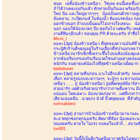
หมด เหลือน้องข้าวเหนียว.. ใช่เลย คนนี้เคยขึ้นงาน
จำได้ว่าเคยเจอกันแล้ว ทักทายเป็นกันเอง พร้อม
ใหม่ นิ่ม และใหญ่มากๆๆๆ น้องเป็นคนผิวขาวอยู่แล
ล้นหลาม..กะปิดเกมส์ ในห้องน้ำ ต้องเบรคน้อง ก่อ
ออกข้างนอก ถ้าแบบนั้นผมก็ไม่เกรงใจเลยนะ น้องห้
นอก นอนให้น้องนวดๆ บีบ คุยกันไป แต่ผมรีบ เลยต้
งานดีฟินๆอีกแล้ว ขอบคุณ PR ด้วยนะครับ จำชื่อไม่ไ
Micro_t
size=13pt]
น้องข้าวเหนียว ที่สุดของความมันส์ที่
กระปู๋สักร้านดีๆคุณอยู่ในร้านเลือกที่สปาบอกเลยว
ข้าวเหนียวน่ารักเซ็กซี่เพราะขึ้นไปบนห้องน้องด
จากห้องเริ่มบรรเลงกันเริ่มนวดโซนล่างอย่างคล่
หนักกัน จนพ่ายแพ้น้องไปที่สุดข้าวเหนียวเด็ดมาก 
battleboom
size=13pt]
หลายคืนก่อน แวะไปอีกแล้วครับ lovely 
เลือก หลายรูปแบบจะหวานๆๆ จะบู้ๆๆ จะหวานปนบู้ ม
เหนียว....... (( น้องข้าวเหนียว ))อดีตเซลล์พีอาร์
สวยน่ารัก แต่ตัวจริงสวยน่ารักกว่าภาพยิ้มหวาน มี
แน่นอน โดยเฉพาะ น้องนวดเก่งมาก...แต่ที่เก่งกว่า
เสียวแน่นหนึบ ..นวดเก่ง นัวส์ บิ้วศสุดยอด ที่สำคัญ
somsakbest
size=13pt]
อ่านการบ้านน้องข้าวเหนียวมานานละ ขอ
สะอาดทุกซอกทุกมุมครับ ตัดมาที่ห้อง น้องพอจะนวดไ
บ่นเลยครับ ตามใจ ไม่เร่ง จนพอใจแล้วก็....สบายตั
ton001
size=13pt]
วันนี้ก็เป็นอีกวันหนึ่งอากาศเริ่มไม่ห