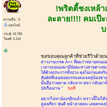
!พริตตี้ชงเหล้
ละลาย!!!! คมเป๊ะ
ความหื่น : 0
ออนไลน์
บ
กระทู้: 42,765
โพสต์: 5,214
ขอขอบคุณลูกค้าที่ช่วยรีวิวด้วย
สาวงานเกรด A++ ที่ผมว่าหลายคนมองข้
เวลาเธอมองมามีนัยยะทางสายตาเสมอ เ
ได้ด้วยประการทั้งปวง คุยไม่เก่งแต่จ
สัมผัสที่เธอค่อยบรรจงลงเจลสู่น้องชาย
นั้นถือว่าพลาด กลับจาก ตจว กลับมาซ้
10เรื่องงาน ”
ขอที
อยากไปหาน้องๆอีกแล้ว คราวนี้ไม่ได้จอ
สูงเพรียว หุ่นดี หน้าสวยคม เลยตกลงน