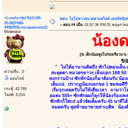
+Lovely+(ทุกวัน11:00-
ตอบ: โอโม่ขาวหมวยตามสไตล์ เสน่ห์ฟรุ้งฟริ
05:00)T080-
«
ตอบ #4 เมื่อ:
01:57:36 PM 01 พฤษภาคม
9492055Line:spalovely123
Moderator
น้อง
[/b เด็กน้อยสูงโปร่งเพรียวบาง
ขอ
” ไม่ได้มานานคิดถึง ทักไปตอนเย็น เ
ความหื่น : 0
สะดุดตา หมวยๆขาวๆ เห็นบอก 168 50 3
สงกรานบ้าง ซักพักน้องก็มาต้อนรับ น้องส
ออนไลน์
เต็มแน่ ปรากฎน้องบอกขอ 1 ชมพอดีรีบก
กระทู้: 42,765
เริ่มรุกเลยครับไม่ให้เสียเวลา ถามว่าโ
โพสต์: 5,214
อมตะ 555+ ซักพักผมก็ลุกให้น้องร้องเพล
ซักพักก็ใส่cd แล้วจัดเต็มครับ 45 นาทีไ
หมดครับ สุดท้ายมาพายท่าเบสิค น้องด