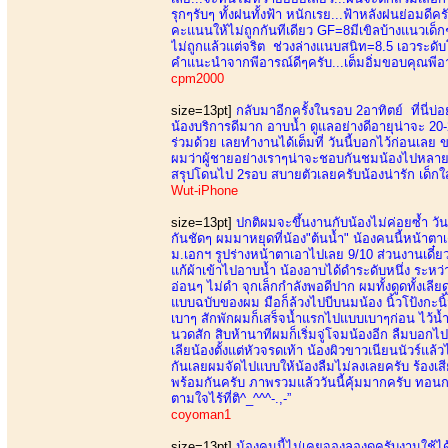
รุกๆรับๆ ทั้งฝนทั้งฟ้า หนักเรย...ฟ้าหลังฝนย่อมด
คะแนนให้ไม่ถูกกันทีเดียว GF=8มีเขิลบ้างแนวเด็
ไม่ถูกแล้วแต่จริต ช่วงล่างแนบสนิท=8.5 เอวระดับ
คำแนะนำจากพีอารณ์ดีๆครับ...เต็มอิ่มขอบคุณพีอาร
cpm2000
size=13pt]
กลับมาอีกครั้งในรอบ 2อาทิตย์ ที่นี่บ่อ
น้องบริการดีมาก อาบน้ำ ดูแลอย่างดีอายุน่าจะ 20-21
ร่วมด้วย เลยทำงานได้เต็มที่ วันนี้บอกไว้ก่อนเ
ผมว่าผู้ชายอย่างเราๆน่าจะชอบกันชมน้องไปหลายรอบ
สรุปโดนไป 2รอบ สบายตัวเลยครับน้องน่ารัก เด็ก
Wut-iPhone
size=13pt]
ปกติผมจะขึ้นงานกับน้องไม่ค่อยซ้ำ วันน
กันชัดๆ ผมมาหยุดที่น้อง"ต้นน้ำ" น้องคนนี้หน้าต
ม.เอกฯ รูปร่างหน้าตาเอาไปเลย 9/10 ส่วนงานเดี๋ยวต
แก้ผ้าเข้าไปอาบน้ำ น้องอาบได้ดำระดับหนึ่ง ระหว
อ่อนๆ ไม่ดำ จุกเล็กกำลังพอดีปาก ผมทั้งดูดทั้งเล
แบบฉบับของผม มือก็ล้วงไปบีบนมน้อง นิ้วโป้งกะน
เบาๆ สักพักผมก็เสร็จน้ำแรกไปแบบเบาๆก่อน ไว้น้
นวดสัก สิบห้านาทีผมก็เริ่มจู่โจมน้องอีก ลืมบอกไป
เลียน้องตั้งแต่หัวจรดเท้า น้องผิวขาวเนียนนัวร์แล
กันเลยผมจัดไปแบบให้น้องลืมไม่ลงเลยครับ ร้องเสี
พร้อมกันครับ ภาพรวมแล้ววันนี้คุ้มมากครับ ทอนก
ตามใจไร้ที่ติ^_^^^-.,-”
coyoman1
size=13pt]
น้องคนนี้ไม่เคยจองลองดุครับงานใช้ได