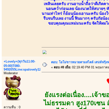
เพลินเลยครับ งานอาบน้ำถือว่าดีเกิดคาด
นอนคว่ำก่อนเลย น้องนวดให้สบายๆ หันหน
นานเท่าไหร่ ก็อ้อนน้องเอานะครับ น้องใ
รีบจนรีบเลย งานนี้ ฟินมากๆ ครับกัยน้
ขอบคุณคุณแหม่มนะครับ จัดให้ผมได้เ
+Lovely+(ทุกวัน11:00-
ตอบ: โอโม่ขาวหมวยตามสไตล์ เสน่ห์ฟรุ้งฟริ
05:00)T080-
«
ตอบ #8 เมื่อ:
02:19:40 PM 01 พฤษภาคม
9492055Line:spalovely123
Moderator
ยังแรงต่อเนื่อง....เจ้า
ไม่ธรรมดา สูง170เซน ส
ความหื่น : 0