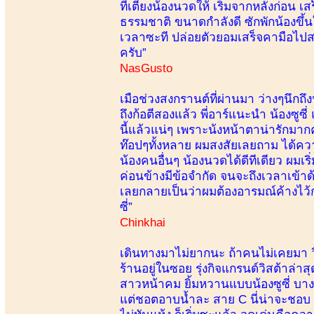
ที่เตียงน้องนวดให้ เริ่มจากหลังก่อน 
ธรรมชาติ ขนาดกำลังดี ซักพักน้องขึ้น
เวลาซะที ปล่อยตัวยอมเสร็จคามือไปสรุ
ครับ”
NasGusto
เมือช่วงสงกรานต์ที่ผ่านมา ว่างๆนึกถึ
ถึงก้อตีสองแล้ว พี่อาร์แนะนำ น้องซูซี
นี้แล้วแน่ๆ เพราะน้งหน้าตาน่ารักมา
ท๊อปๆทั้งหลาย ผมสงสัยเลยถาม ได้ความ
น้องคนอื่นๆ น้องนวดได้ดีทีเดียว ผมเ
ค่อนข้างมีข้อจำกัด จนจะถึงเวลาเข้าด้าย
เลยกลายเป็นว่าผมต้องอารมณ์ค้างไว้ก
ซี่”
Chinkhai
เดินทางมาไม่ยากนะ ถ้าคนไม่เคยมา วิ
ร้านอยู่ในซอย รุ่งกิจแกรนด์วิสต้าล่า
สาวหน้าคม ยิ้มหวานแบบน้องซูซี่ บางกร
แต่ชอตอาบน้ำละ สาย C นี่น่าจะชอบ ตัว