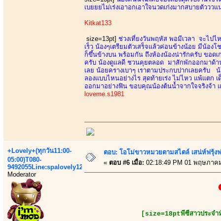
เบยยยไม่เร่งเอาอกเอาใจนวดเก่งมากสบายตัวววแนะ
Kitkat133
size=13pt]
ช่วงเที่ยงวันพฤหัส พอมีเวลา จะไปไหน
เร็ว น้องๆเตรียมตัวเสร็จแล้วค่อนข้างน้อย มีน้องโช
ก็ขึ้นข้างบน พร้อมกัน ถึงห้องน้องน่ารักครับ ขอดเ
ครับ น้องดูแลดี ชวนคุยตลอด มาสักพักออกมาด้าน
เลย น้อยครางเบาๆ เราตามประกบปากเลยครับ น้องด
ลองแบบไหนอย่างไร สุดท้ายเร่ง ไม่ไหว แพ้แตก เด็
ออกมาอย่างฟิน ขอบคุณน้องต้นน้ำจากใจจริงจ้า แล
loveme.s1981
+Lovely+(ทุกวัน11:00-
ตอบ: โอโม่ขาวหมวยตามสไตล์ เสน่ห์ฟรุ้งฟริ
05:00)T080-
«
ตอบ #6 เมื่อ:
02:18:49 PM 01 พฤษภาคม
9492055Line:spalovely123
Moderator
[size=18ptพีซีสาวประจำห้