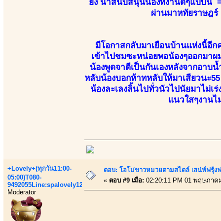
ยิ่ง น่าสนับสนุนน้องที่งานดีๆแบบนี
ผ่านมาหทัยราษฎร์ 
มีโอกาสกลับมาเยือนบ้านแห่งนี้อีกค
เข้าไปชมซะหน่อยพอน้องๆออกมาผมก็ไ
น้องพูดจาดีเป็นกันเองหลังจากอาบน
หลับน้องบอกห้าทหลับให้มาเสียวนะ55 น้
น้องละเลงลิ้นไปทั่วนัวไปนัยมาไม่
แนวใสๆงานไม่เ
+Lovely+(ทุกวัน11:00-
ตอบ: โอโม่ขาวหมวยตามสไตล์ เสน่ห์ฟรุ้งฟริ
05:00)T080-
«
ตอบ #9 เมื่อ:
02:20:11 PM 01 พฤษภาคม
9492055Line:spalovely123
Moderator