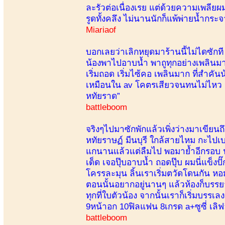
ละรัวต่อเนื่องเรย แต่ด้วยความเพลียผมเอ
รูดทั้งคลึง ไม่นานนักก็แพ้พ่ายน้ำกระจ
Miariaof
บอกเลยว่าเลิกหยุดมาร้านนี้ไม่ไดซักที เพ
น้องพาไปอาบน้ำ พาถูทุกอย่างเพลินมาก 
เริ่มถอด เริ่มไซ้คอ เพลินมาก ที่สำคั
เหมือนใน av โคตรเสียวจนทนไม่ไหว น้อ
หทัยราด”
battleboom
จริงๆไปมาซักพักแล้วเพิ่งว่างมาเขียนถ
หทัยราษฏ์ มีนบุรี ใกล้สายไหม กะไปเบ
แกนานแล้วแต่ลืมไป พอมาย้ำอีกรอบ น
เด็ด เจอปุ๊บอาบน้ำ ถอดปุ๊บ ผมนี่แข็ง
โครรละมุน ลิ้นเราเริ่มตวัดโดนกัน หอ
ตอนนั้นอยากอยู่นานๆ แล้วห้องก็บรรยา
ทุกที่ใบตัวน้อง จากนั้นเราก็เริ่มบรร
9หน้าอก 10ฟิลแฟน 8เกรด a+ซูซี่ เลิฟ
battleboom