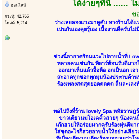
ได้ง่ายๆที่นี่ .....
ออนไลน์
ขอ
กระทู้: 42,765
ว่างเลยลองแวะมาดูคับ ทางร้านได้แน
โพสต์: 5,214
เปนกันเองคุยรุ้เอง เนื้องานดีครับไม่
ช่วงนี้อากาศร้อนแวะไปอาบน้ำที่ Lov
หลายคนเช่นกัน พีอาร์ต้อนรับดีมากให
ออกมาเห็นแล้วอื้อหือ อกเป็นอก เ
สะอาดทุกซอกทุกมุมน้องประกบด้านหลั
ร้องเพลงสดสุดยอดดดดด ลื้นละเลงทั่
พอไปถึงที่ร้าน lovely Spa หทัยราษฎร์
ขาวเดียวนมโอเคคิ้วสวยๆ น้องคนนี้
เก๊กฮวยให้อร่อยมากครับร้องหุ่นดีมา
ใส่ชุดอะไรก็สวยอาบน้ำให้อย่างเสียว
ที่เมืองเตียงบนเตียงร้องบอกเลยว่า