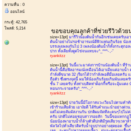
ความหื่น : 0
ออนไลน์
กระทู้: 42,765
โพสต์: 5,214
ขอขอบคุณลูกค้าที่ช่วยรีวิวด้ว
size=13pt]
มารีวิวน้องต้นน้ำกันอีกเช่นเคยครับเอาเป
ต้นน้ำอย่างไม่รอช้าอารมณ์ดีฟิวแฟนเกินร้อย น้องบ
บรรเลงเพลงกันไป 3 เพลงน้องต้นน้ำก็ทั้งกระตุกอ
ปาก ทั้งเลียทั้งดูดไข่จนแทบจะ^_^^^-.,-”
ryankitzz
size=13pt]
วันนี้แวะมาส่งการบ้านน้องต้นน้ำ ที่ร
ต้นน้ำนี้คือฟิลอารมณ์เหมือนได้เอาเมียแค่อาบน้ำ
กำลังดีขนาด 32 เรียกได้ว่ากำลังพอดีมือเลยครับ แล้ว
ถือตัว ซึ่งตรงจุดนี้ ผมให้น้องเกินร้อยเกินพันเล
ชั้น 7 เลยครับ ทั้งท่าเบสิคท่าด็อกกี้หรือจะอุ้มแต
ทอนกระจายครับ^_^^^-.,-”
ryankitzz
size=13pt]
บ่ายวันนี้มีโอกาสแวะเวียนไปตามคำทั
เข้าร้านเสียด้วย เอางัยดี ได้รับคำแนะนำอย่างด่วน.
แต่ไม่เคยสัมผัสงานกัน ปกติผมจัดทีละคนๆไปไม่ค่อย
ครับ ปกติไม่ค่อยชอบสาวรอยสัก วันนี้ขอแหกกฏใจตั
น้อยน้องพาอาบน้ำก็ล้างตัวดีปกติมีรูดเสียวๆเวลาล
พัลวัลไปทั่วเสียวสิครับน้ำจูบปากอย่างสุดยอด ขึ
เลย...จะทนไม่หวายยยยเลี้ยว...ฝนจะตกสวมเสื้อกัน