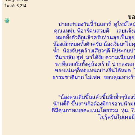
โพสต์: 5,214
ขอ
บ่ายแก่ของวันนี้วันเสาร์ ดูไทม์ไลน์
คุณแหม่ม พีอาร์คนสวยดี เลยแจ้งค
หมดทั้งตัวอีกแล้วครับท่านลุยเป็นล
น้องเล็กหมดทั้งตัวครับ น้องเงียบๆไม
น้ำ น้องจับรูดล้างเสียวๆดี มีประกบป
ที่นากลับ อุฟ มาได้งัย ความเนียน
นาทีแตกกันทั้งคู่น้องเร้าดี ปากล
ของแน่นๆก็ทดแทนอย่างอื่นได้หมด ไม
ธรรมชาติมาก ไม่เฟค ขอบคุณทางร้านค
“น้องคนเดิมขึ้นแล้วขึ้นอีกย้ำๆน้องน
น้ามดี้ดี ขึ้นงานก้อต้องมีการอาบน้า
ดีมีคุนภาพเบยคะแนนโดยรวม หุ่น
ไม่รุ้ครับไม่เคย