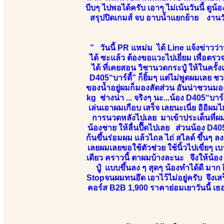
บีบๆ ไปพอได้ครับ เอาๆ ไม่เน้นวันนี้ ดูน้
สรุปปิดเกมส์ จบ อาบน้ำแยกย้าย งานวัน
” วันนี้ PR แหม่ม ได้ Line แจ้งข่าวว่า
ได้ ซะแล้ว ต้องขอแวะไปเยี่ยม เพื่อตรว
ได้ ที่เคยสอน วิชานวดกระปู๋ ให้ในครั้
D405“บาร์ดี้” ก็ยิ้มๆ แต่ไม่พูดผมเลย ช
ของน้ำอยู่ผมก็มองสัดส่วน อันน่าชวนม
kg ช่างน่า ... จริงๆ นะ...น้อง D405“บาร์
เล่นเอาผมเกือบ เสร็จ เลยนะเนี่ย อิอิ
การนวดหลังไปเลย มาเข้าประเด็นที่ผ
น้องชาย ให้ลื่นปื๊ดไปเลย ส่วนน้อง D405
ก้นขึ้นร่อมผม แล้วไถล ไถ่ สไลด์ ขึ้นๆ ล
เลยผมเลยขอใช้ตัวช่วย ใช้นิ้วไปเขี่ยๆ เบ
เดียว คราวนี้ ตาผมบ้างละนะ จึงให้น้อง 
ปู๋ แบบขึ้นลง ๆ สุดๆ น้องทำได้ดี มาก
Stopจนผมทนอึด เอาไว้ไม่อยู่ครับ จึง
คอร์ส B2B 1,900 ราคาย่อมเยาวันนี้ เ