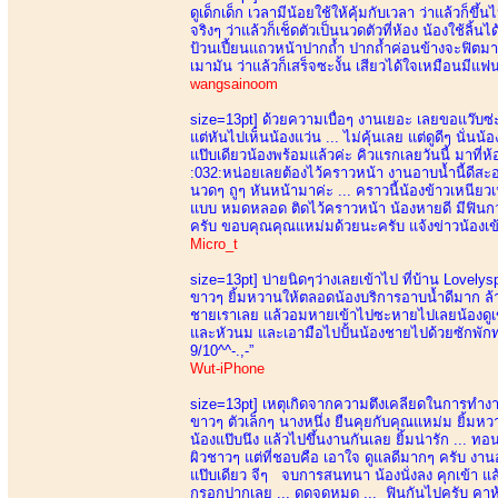
ดูเด็กเด็ก เวลามีน้อยใช้ให้คุ้มกับเวลา ว่าแล้วก
จริงๆ ว่าแล้วก็เช็ดตัวเป็นนวดตัวที่ห้อง น้องใช้ลิ้
ป้วนเปี้ยนแถวหน้าปากถ้ำ ปากถ้ำค่อนข้างจะฟิตมาก
เมามัน ว่าแล้วก็เสร็จซะงั้น เสียวได้ใจเหมือนมีแฟนใ
wangsainoom
size=13pt]
ด้วยความเบื่อๆ งานเยอะ เลยขอแว๊บซ่ะห
แต่หันไปเห็นน้องแว่น ... ไม่คุ้นเลย แต่ดูดีๆ นั่นน้
แป๊บเดียวน้องพร้อมแล้วค่ะ คิวแรกเลยวันนี้ มาที่
:032:หน่อยเลยต้องไว้คราวหน้า งานอาบน้ำนี้ดีสะอ
นวดๆ ถูๆ หันหน้ามาค่ะ ... คราวนี้น้องข้าวเหนียวเ
แบบ หมดหลอด ติดไว้คราวหน้า น้องหายดี มีฟินกว่า
ครับ ขอบคุณคุณแหม่มด้วยนะครับ แจ้งข่าวน้องเข้า
Micro_t
size=13pt]
บ่ายนิดๆว่างเลยเข้าไป ที่บ้าน Lovely
ขาวๆ ยิ้มหวานให้ตลอดน้องบริการอาบน้ำดีมาก ล้าง
ชายเราเลย แล้วอมหายเข้าไปซะหายไปเลยน้องดูเข
และหัวนม และเอามือไปปั้นน้องชายไปด้วยซักพักทน
9/10^^-.,-”
Wut-iPhone
size=13pt]
เหตุเกิดจากความตึงเคลียดในการทำงาน 
ขาวๆ ตัวเล็กๆ นางหนึ่ง ยืนคุยกับคุณแหม่ม ยิ้มหว
น้องแป๊บนึง แล้วไปขึ้นงานกันเลย ยิ้มน่ารัก ... ทอน
ผิวชาวๆ แต่ที่ชอบคือ เอาใจ ดูแลดีมากๆ ครับ งาน
แป๊บเดียว จีๆ จบการสนทนา น้องนั่งลง คุกเข้า แล้
กรอกปากเลย ... ดูดจดหมด ... ฟินกันไปครับ คาห้