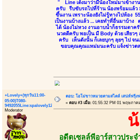
” Line เด้งมาว่ามีน้องใหม่มาเข้างาน 
ครับ รีบขับรถไปที่ร้าน น้องพร้อมแล้ว 
ขึ้นงาน เพราะน้องยังไม่รู้ทางไปห้อง 5
เป็นงานบ้างแล้ว ... เคยทำที่อื่นมาบ้า
ได้ น้องไม่หวง งานอาบน้ำก็ธรรมดาครับ
นวดดีครับ พอเป็น มี Body ด้วย เสียวๆ ล
ครับ เห็นดังนั้น ก็เลยบุกๆ ลุยๆ ไป
ขอบคุณคุณแหม่มนะครับ แจ้งข่าวตลอดเ
+Lovely+(ทุกวัน11:00-
ตอบ: โอโม่ขาวหมวยตามสไตล์ เสน่ห์ฟรุ้งฟริ
05:00)T080-
«
ตอบ #3 เมื่อ:
01:55:32 PM 01 พฤษภาคม
9492055Line:spalovely123
Moderator
น
อดีตเซลล์พีอาร์สาวประจ