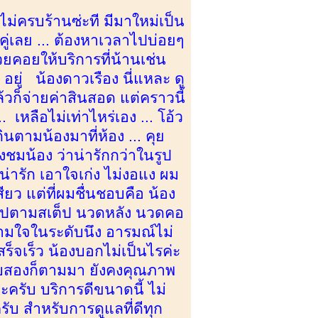
้นไม่ครบร้านซ่ะที มีมาใหม่เป็น
งคู่เลย ... ต้องหาเวลาไปบ่อยๆ
คอยให้บริการที่น้านเช่น
 อยู่ น้องดาวเรือง นี่แหละ ดู
้วก็จ่ายค่าสินสอด แต่คราวนี้
เหลือไม่เท่าไหร่เอง ... โอ้ว
ินตามน้องมาที่ห้อง ... คุย
ชมน้อง ว่าน่ารักกว่าในรูป
งน่ารัก เอาใจเก่ง ไม่งอแง ผม
ียว แต่ที่ผมชื่นชอบคือ น้อง
ป็นไปตามสเต็ป นวดหลัง นวดคอ
ามใจในระดับนึง อารมณ์ไม่
ร็จเร็ว น้องบอกไม่เป็นไรค่ะ
 รอบสองก็ตามมา ยังคงคุณภาพ
ครับ บริการดีขนาดนี้ ไม่
 สำหรับการดูแลที่ดีทุก