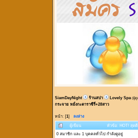
SiamDayNight
ร้านสปา
Lovely Spa
(ผู้ด
กระจาย หยั่งกะดาราซีรี่+28สาว
หน้า: [
1
]
ลงล่าง
ผู้เขียน
หัวข้อ: HOT! สุดต
0 สมาชิก และ 1 บุคคลทั่วไป กำลังดูอยู่