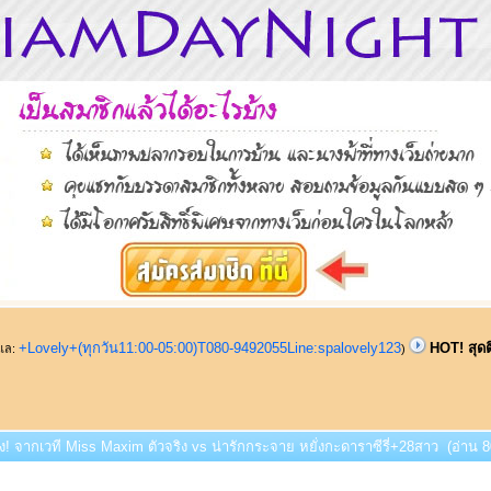
+Lovely+(ทุกวัน11:00-05:00)T080-9492055Line:spalovely123
HOT! สุดต
ูแล:
)
ิ่ง! จากเวที Miss Maxim ตัวจริง vs น่ารักกระจาย หยั่งกะดาราซีรี่+28สาว (อ่าน 80