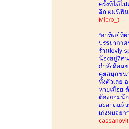
ครั้งที่ได้
อีก ผมนี่ฟิ
Micro_t
“อาทิตย์ที
บรรยากาศข้
ร้านlovly 
น้องอยู่7คน
กำลังดีผมข
คุยสนุกขนา
ทั้งตัวเลย 
หายเมื่อย 
ต้องยอมน้
สะอาดแล้วม
เก่งผมอยา
cassanovit