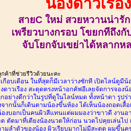
น้องดาวเรือ
สายC ใหม่ สวยหวานน่ารัก 
เพรียวบางกรอบ โขยกทีถึงกั
จับโยกจับเขย่าได้หลากห
ค้าที่ช่วยรีวิวด้วยนะคะ
กือบเดือน ในที่สุดก็มีเวลาว่างซักที เปิดไลน์ดูมี
องดาวเรือง สะดุดตรงหน้าอกคัฟอีเลยจัดการจองน
ุกอย่างดีกว่าในรูปที่ดูในไลน์หมด ทั้งหน้าตา รูปร
งจากนั้นก็เดินตามน้องขึ้นห้อง ได้เห็นน้องถอดเสื้
้องบอกเป็นคนผิวสีแทนแต่ผมมองว่าขาวดี งานอาบน
ตัดมาที่เตียงน้องนวดให้ก่อน นวดไปคุยเล่นไป แล้วก็
ตามลำตัวของน้อง ผิวเรียบมากไม่มีสะดุด ผมขึ้นคร