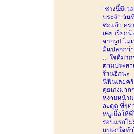
“ช่วงนี้มีเ
ประจำ วันที
ซ่ะแล้ว คร
เคย เรียกน้
จากรูป ไม่เ
มีแปลกกว่าป
... ใจดีมาก
ตามประสาเด
ร้านอีกนะ น
นี่ฟินเลยคร
คุยเก่งมาก
หงายหน้ามา
สะดุด พี่ๆท
หนูเบิ้ลให
รอบแรกไม่ม
แปลกใจทำไม