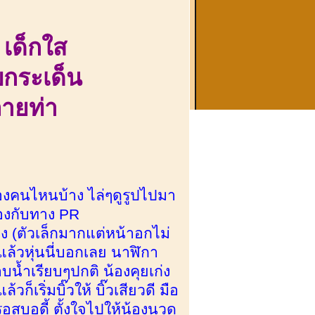
ง
เด็กใส
บกระเด็น
ลายท่า
น้องคนไหนบ้าง ไล่ๆดูรูปไปมา
้องกับทาง PR
่าง (ตัวเล็กมากแต่หน้าอกไม่
อแล้วหุ่นนี่บอกเลย นาฬิกา
้ำเรียบๆปกติ น้องคุยเก่ง
เริ่มบิ๊วให้ บิ๊วเสียวดี มือ
อสบอดี้ ตั้งใจไปให้น้องนวด