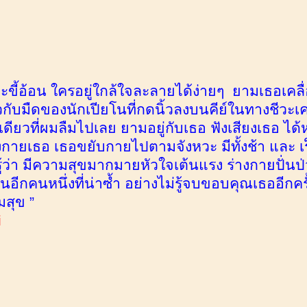
และขี้อ้อน ใครอยู่ใกล้ใจละลายได้ง่ายๆ ยามเธอเ
วกับมืดของนักเปียโนที่กดนิ้วลงบนคีย์ในทางชีวะ
งเดียวที่ผมลืมไปเลย ยามอยู่กับเธอ ฟังเสียงเธอ ไ
งกายเธอ เธอขยับกายไปตามจังหวะ มีทั้งช้า และ เ
่รู้ว่า มีความสุขมากมายหัวใจเต้นแรง ร่างกายปั่น
อีกคนหนึ่งที่น่าซ้ำ อย่างไม่รู้จบขอบคุณเธออีกครั้ง
มสุข ”
i