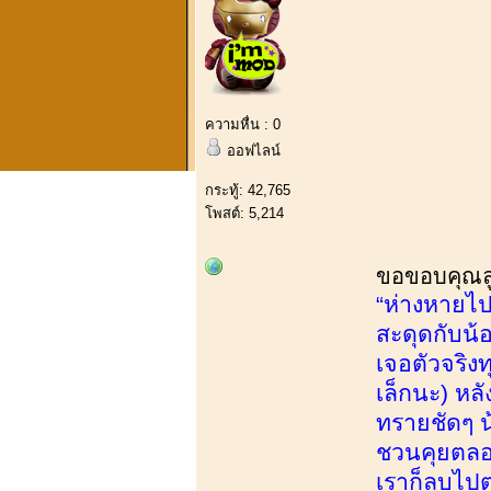
ความหื่น : 0
ออฟไลน์
กระทู้: 42,765
โพสต์: 5,214
ขอขอบคุณลูก
“ห่างหายไปเ
สะดุดกับน้
เจอตัวจริงท
เล็กนะ) หลั
ทรายชัดๆ น
ชวนคุยตลอด 
เราก็ลูบไป