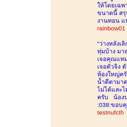
ให้โดยเฉพาะ
ขนาดนี้ สร
งานทอน แ
rainbow0
“ว่างหลังเ
ทุ่มบ้าง ม
เจอคุณแหม่
เจอตัวจิง 
ห้องใหญ่ค
น้ำดีตามาตร
ไม่ได้และไ
ครับ น้องน
:038:ขอบคุ
testnufcth