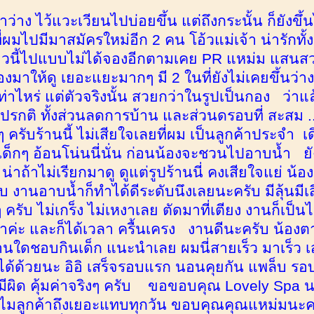
วลาว่าง ไว้แวะเวียนไปบ่อยขึ้น แต่ถึงกระนั้น ก็ยังขึ
่ผมไปมีมาสมัครใหม่อีก 2 คน โอ้วแม่เจ้า น่ารักทั้
าวนี้ไปแบบไม่ได้จองอีกตามเคย PR แหม่ม แสนสวย
องมาให้ดู เยอะแยะมากๆ มี 2 ในที่ยังไม่เคยขึ้นว่าง
ท่าไหร่ แต่ตัวจริงนั้น สวยกว่าในรูปเป็นกอง ว่าแล
รกติ ทั้งส่วนลดการบ้าน และส่วนดรอบที่ สะสม ... 
ๆ ครับร้านนี้ ไม่เสียใจเลยที่ผม เป็นลูกค้าประจำ เด
็กๆ อ้อนโน่นนี่นั่น ก่อนน้องจะชวนไปอาบน้ำ ยัง
่าถ้าไม่เรียกมาดู ดูแต่รูปร้านนี่ คงเสียใจแย่ น้อ
ับ งานอาบน้ำก็ทำได้ดีระดับนึงเลยนะครับ มีลุ้นมีเส
ๆ ครับ ไม่เกร็ง ไม่เหงาเลย ตัดมาที่เตียง งานก็เ
ค่ะ และก็ได้เวลา ครื้นเครง งานดีนะครับ น้องต
่านใดชอบกินเด็ก แนะนำเลย ผมนี่สายเร็ว มาเร็ว เส
้พี่ได้ด้วยนะ อิอิ เสร็จรอบแรก นอนคุยกัน แพล็บ
ีผิด คุ้มค่าจริงๆ ครับ ขอขอบคุณ Lovely Spa นะ
ลูกค้าถึงเยอะแทบทุกวัน ขอบคุณคุณแหม่มนะครับ