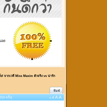
ิ่ง! จากเวที Miss Maxim ตัวจริง vs น่ารัก
พิมพ์
A
A
10 ครั้ง)
A
A