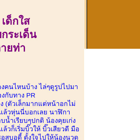
ง
เด็กใส
บกระเด็น
ลายท่า
น้องคนไหนบ้าง ไล่ๆดูรูปไปมา
้องกับทาง PR
่าง (ตัวเล็กมากแต่หน้าอกไม่
อแล้วหุ่นนี่บอกเลย นาฬิกา
้ำเรียบๆปกติ น้องคุยเก่ง
เริ่มบิ๊วให้ บิ๊วเสียวดี มือ
อสบอดี้ ตั้งใจไปให้น้องนวด