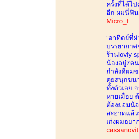
ครั้งที่ได้
อีก ผมนี่ฟิ
Micro_t
“อาทิตย์ที
บรรยากาศข้
ร้านlovly 
น้องอยู่7คน
กำลังดีผมข
คุยสนุกขนา
ทั้งตัวเลย 
หายเมื่อย 
ต้องยอมน้
สะอาดแล้วม
เก่งผมอยา
cassanovit