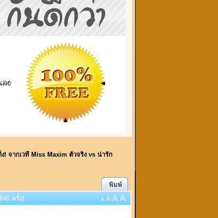
ิ่ง! จากเวที Miss Maxim ตัวจริง vs น่ารัก
พิมพ์
A
A
40 ครั้ง)
A
A