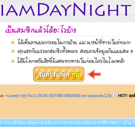
+Lovely+(ทุกวัน11:00-05:00)T080-9492055Line:spalovely123
HOT! สุดต
ูแล:
)
ิ่ง! จากเวที Miss Maxim ตัวจริง vs น่ารักกระจาย หยั่งกะดาราซีรี่+28สาว (อ่าน 78