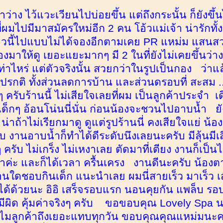
วลาว่าง ไว้แวะเวียนไปบ่อยขึ้น แต่ถึงกระนั้น ก็ยังขึ
่ผมไปมีมาสมัครใหม่อีก 2 คน โอ้วแม่เจ้า น่ารักทั้
าวนี้ไปแบบไม่ได้จองอีกตามเคย PR แหม่ม แสนสวย
องมาให้ดู เยอะแยะมากๆ มี 2 ในที่ยังไม่เคยขึ้นว่าง
ท่าไหร่ แต่ตัวจริงนั้น สวยกว่าในรูปเป็นกอง ว่าแล
รกติ ทั้งส่วนลดการบ้าน และส่วนดรอบที่ สะสม ... 
ๆ ครับร้านนี้ ไม่เสียใจเลยที่ผม เป็นลูกค้าประจำ เด
็กๆ อ้อนโน่นนี่นั่น ก่อนน้องจะชวนไปอาบน้ำ ยัง
่าถ้าไม่เรียกมาดู ดูแต่รูปร้านนี่ คงเสียใจแย่ น้อ
ับ งานอาบน้ำก็ทำได้ดีระดับนึงเลยนะครับ มีลุ้นมีเส
ๆ ครับ ไม่เกร็ง ไม่เหงาเลย ตัดมาที่เตียง งานก็เ
ค่ะ และก็ได้เวลา ครื้นเครง งานดีนะครับ น้องต
่านใดชอบกินเด็ก แนะนำเลย ผมนี่สายเร็ว มาเร็ว เส
้พี่ได้ด้วยนะ อิอิ เสร็จรอบแรก นอนคุยกัน แพล็บ
ีผิด คุ้มค่าจริงๆ ครับ ขอขอบคุณ Lovely Spa นะ
ลูกค้าถึงเยอะแทบทุกวัน ขอบคุณคุณแหม่มนะครับ