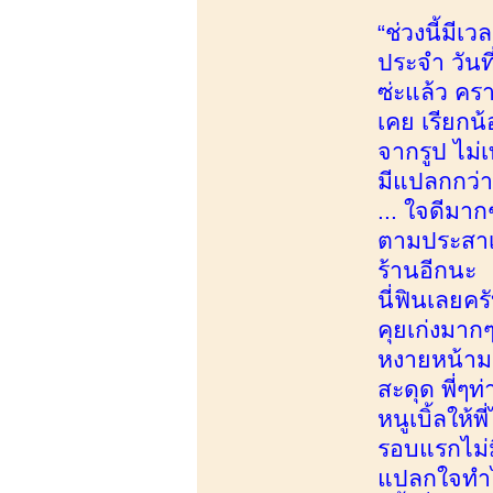
“ช่วงนี้มีเ
ประจำ วันที
ซ่ะแล้ว คร
เคย เรียกน้
จากรูป ไม่เ
มีแปลกกว่าป
... ใจดีมาก
ตามประสาเด
ร้านอีกนะ น
นี่ฟินเลยคร
คุยเก่งมาก
หงายหน้ามา
สะดุด พี่ๆท
หนูเบิ้ลให
รอบแรกไม่ม
แปลกใจทำไม