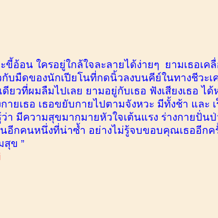
และขี้อ้อน ใครอยู่ใกล้ใจละลายได้ง่ายๆ ยามเธอเ
วกับมืดของนักเปียโนที่กดนิ้วลงบนคีย์ในทางชีวะ
งเดียวที่ผมลืมไปเลย ยามอยู่กับเธอ ฟังเสียงเธอ ไ
งกายเธอ เธอขยับกายไปตามจังหวะ มีทั้งช้า และ เ
่รู้ว่า มีความสุขมากมายหัวใจเต้นแรง ร่างกายปั่น
อีกคนหนึ่งที่น่าซ้ำ อย่างไม่รู้จบขอบคุณเธออีกครั้ง
มสุข ”
i