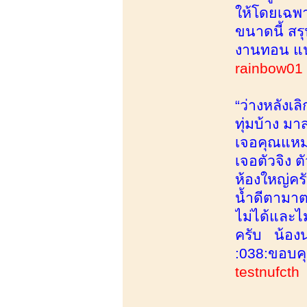
ให้โดยเฉพาะ
ขนาดนี้ สร
งานทอน แ
rainbow0
“ว่างหลังเ
ทุ่มบ้าง ม
เจอคุณแหม่
เจอตัวจิง 
ห้องใหญ่ค
น้ำดีตามาตร
ไม่ได้และไ
ครับ น้องน
:038:ขอบคุ
testnufcth