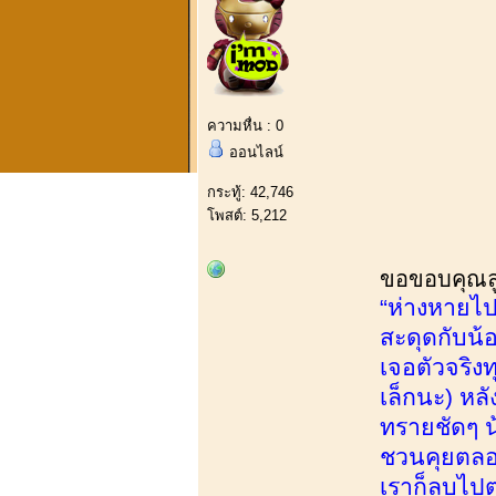
ความหื่น : 0
ออนไลน์
กระทู้: 42,746
โพสต์: 5,212
ขอขอบคุณลูก
“ห่างหายไปเ
สะดุดกับน้
เจอตัวจริงท
เล็กนะ) หลั
ทรายชัดๆ น
ชวนคุยตลอด 
เราก็ลูบไป