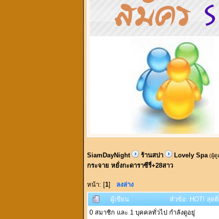
SiamDayNight
ร้านสปา
Lovely Spa
(ผู้ด
กระจาย หยั่งกะดาราซีรี่+28สาว
หน้า: [
1
]
ลงล่าง
ผู้เขียน
หัวข้อ: HOT! สุดต
0 สมาชิก และ 1 บุคคลทั่วไป กำลังดูอยู่