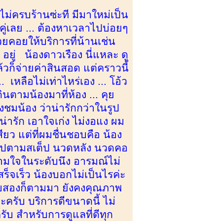
้นไม่ครบร้านซ่ะที มีมาใหม่เป็น
งคู่เลย ... ต้องหาเวลาไปบ่อยๆ
คอยให้บริการที่น้านเช่น
 อยู่ น้องดาวเรือง นี่แหละ ดู
้วก็จ่ายค่าสินสอด แต่คราวนี้
เหลือไม่เท่าไหร่เอง ... โอ้ว
ินตามน้องมาที่ห้อง ... คุย
ชมน้อง ว่าน่ารักกว่าในรูป
งน่ารัก เอาใจเก่ง ไม่งอแง ผม
ียว แต่ที่ผมชื่นชอบคือ น้อง
ป็นไปตามสเต็ป นวดหลัง นวดคอ
ามใจในระดับนึง อารมณ์ไม่
ร็จเร็ว น้องบอกไม่เป็นไรค่ะ
 รอบสองก็ตามมา ยังคงคุณภาพ
ครับ บริการดีขนาดนี้ ไม่
 สำหรับการดูแลที่ดีทุก