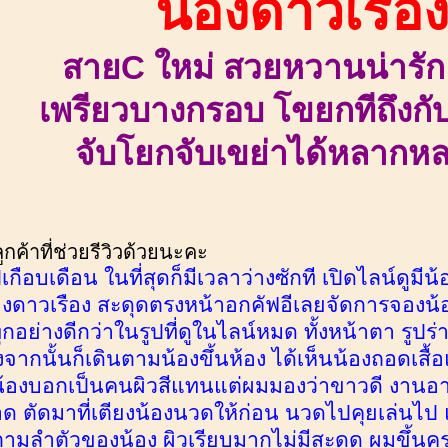
น้องดาวเรือ
สายC ใหม่ สวยหวานน่ารัก 
เพรียวบางกรอบ โขยกทีถึงกั
จับโยกจับเขย่าได้หลากห
ค้าที่ช่วยรีวิวด้วยนะคะ
กือบเดือน ในที่สุดก็มีเวลาว่างซักที เปิดไลน์ดูมี
องดาวเรือง สะดุดตรงหน้าอกคัฟอีเลยจัดการจองน
ุกอย่างดีกว่าในรูปที่ดูในไลน์หมด ทั้งหน้าตา รูปร
งจากนั้นก็เดินตามน้องขึ้นห้อง ได้เห็นน้องถอดเสื้
้องบอกเป็นคนผิวสีแทนแต่ผมมองว่าขาวดี งานอาบน
ตัดมาที่เตียงน้องนวดให้ก่อน นวดไปคุยเล่นไป แล้วก็
ตามลำตัวของน้อง ผิวเรียบมากไม่มีสะดุด ผมขึ้นคร