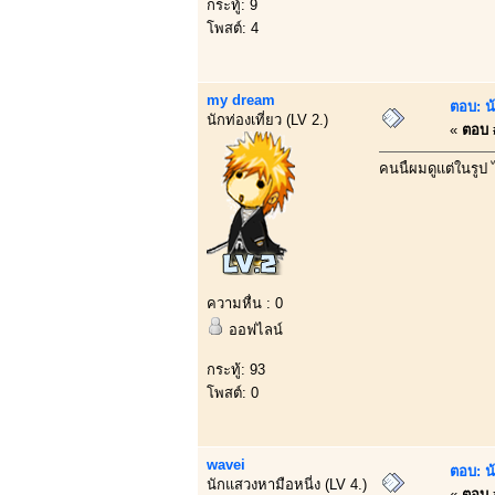
กระทู้: 9
โพสต์: 4
my dream
ตอบ: น้
นักท่องเที่ยว (LV 2.)
«
ตอบ #
คนนี้ผมดูแต่ในรูป
ความหื่น : 0
ออฟไลน์
กระทู้: 93
โพสต์: 0
wavei
ตอบ: น้
นักแสวงหามือหนี่ง (LV 4.)
«
ตอบ #