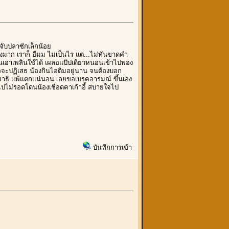
งจับปลาซักเล็กน้อย
มาก เราก็ อืมม ไม่เป็นไร แต่...ไม่ทันขาดคำ
ล่นเอาเพลินใช้ได้ เผลอแป๊ปเดียวหนอนเข้าไปพอง
รือจะปฏิเสธ น้องกินไอติมอยู่นาน จนต้องบอก
มีสมาธิ แพ้แตกแน่นอน เลยขอเบรคอารมณ์ ขึ้นเอง
ท้ายไปไม่รอดโดนน้องเชือดคาเก้าอี้ สบายใจไป
บันทึกการเข้า