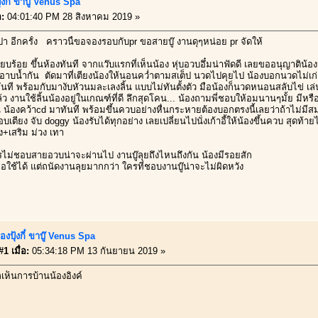
ุ้งกี๋ ขาบู๊ Venus Spa
อ:
04:01:40 PM 28 สิงหาคม 2019 »
สปา อีกครั้ง คราวนี้ขอจองรอบกับpr ขอสายบู๊ งานดุๆหน่อย pr จัดให้
ียบร้อย ขึ้นห้องทันที จากแว๊บแรกที่เห็นน้อง หุ่บอวบอึ๋มน่าฟัดดี เลยขออนุญาติน้อ
ปอาบน้ำกัน ตัดมาที่เตียงน้องให้นอนคว่ำตามสเต็ป นวดไปคุยไป น้องบอกนวดไม่เก่ง
ทันที พร้อมกับมางับหัวนมละเลงลิ้น แบบไม่ทันตั้งตัว มือน้องก็นวดหนอนสลับไข่ เ
้ว งานใช้ลิ้นน้องอยู่ในเกณฑ์ที่ดี ลึกสุดโคน... น้องถามพี่ชอบให้อมนานๆมั้ย มีห
ั่น น้องคว้าcd มาทันที พร้อมขึ้นควบอย่างหื่นกระหายต้องบอกตรงนี้เลยว่าถ้าไม่
อบเตียง จับ doggy น้องรับได้ทุกอย่าง เลยเปลี่ยนไปนั่งเก้าอี้ให้น้องขึ้นควบ สุด
+เสริม ม่วง เทา
ไม่ชอบสายอวบน่าจะผ่านไป งานบู๊ลุยถึงไหนถึงกัน น้องมีรอยสัก
ช้ได้ แต่ถนัดงานลุยมากกว่า ใครที่ชอบงานบู๊น่าจะไม่ผิดหวัง
องปุ้งกี๋ ขาบู๊ Venus Spa
1 เมื่อ:
05:34:18 PM 13 กันยายน 2019 »
เห็นการบ้านน้องอิงค์