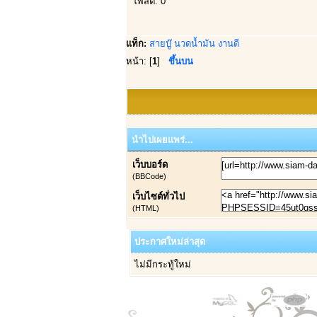
โพสต์: 0
แท็ก:
สายบู๊
นวดน้ำมัน
งานดี
หน้า: [
1
]
ขึ้นบน
นำไปเผยแพร่...
เว็บบอร์ด
(BBCode)
เว็บไซต์ทั่วไป
(HTML)
ประกาศใหม่ล่าสุด
ไม่มีกระทู้ใหม่