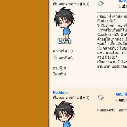
น้องป
เริ่มออกจากบ้าน (LV.1)
«
เมื่
กลับมาซ้ำที่วีนัส 
กับน้อง ปุ้งกี๋
ไปถึงจ่ายค่า ชม เร
เสร็จเรียบร้อยก็ไ
น้องจับเราพลิกตัว
ตัวอยู่ในปากน้องแล
พอแล้ว เดี๋ยวมันล
มั่ง กลางเตียง ไปข
ความหื่น : 0
คชจ นวด1ชม. ม่วง
สรุป น้องปุ้งกี๋
ออฟไลน์
เป็นสายอวบ ถ้าใคร
งานนวด น้องนวดพอใ
กระทู้: 9
โพสต์: 4
Reddoor
ตอบ: น้
เริ่มออกจากบ้าน (LV.1)
«
ตอบ #
สุดยอดครับ...อยาก