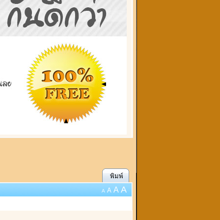
พิมพ์
A
A
A
A