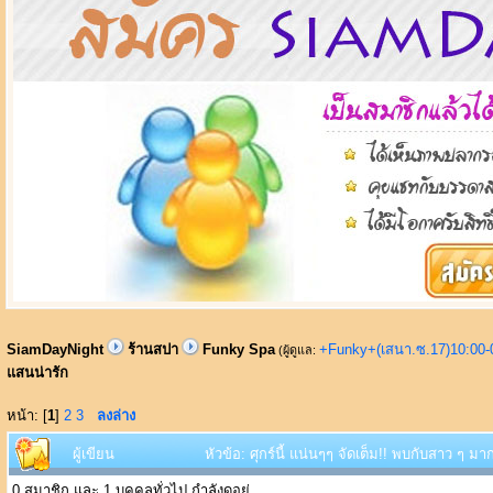
SiamDayNight
ร้านสปา
Funky Spa
+Funky+(เสนา.ซ.17)10:00-
(ผู้ดูแล:
แสนน่ารัก
หน้า: [
1
]
2
3
ลงล่าง
ผู้เขียน
หัวข้อ: ศุกร์นี้ แน่นๆๆ จัดเต็ม!! พบกับสาว ๆ 
0 สมาชิก และ 1 บุคคลทั่วไป กำลังดูอยู่