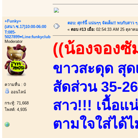
+Funky+
ตอบ: ศุกร์นี้ แน่นๆๆ จัดเต็ม!! พบกับสา
(เสนา.ซ.17)10:00-06:00
«
ตอบ #13 เมื่อ:
02:54:33 AM 25 ตุลาคม
T:085-
5027899♥Line:funkyclub
Moderator
((น้องจองซั
ขาวสะดุด สุดเ
สัดส่วน 35-2
ความหื่น : 0
ออนไลน์
สาว!!! เนื้อแ
กระทู้: 71,668
โพสต์: 4,935
ตามใจใส่ได้ไม่