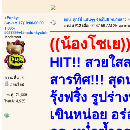
+Funky+
ตอบ: ศุกร์นี้ แน่นๆๆ จัดเต็ม!! พบกับสา
(เสนา.ซ.17)10:00-06:00
«
ตอบ #12 เมื่อ:
02:47:59 AM 25 ตุลาคม
T:085-
5027899♥Line:funkyclub
Moderator
((น้องโซเย)
HIT!! สวยใสสา
สารทิศ!!! สุดน
ความหื่น : 0
ออนไลน์
รุ้งฟริ้ง รูปร่
กระทู้: 71,668
โพสต์: 4,935
เขินหน่อย อร่