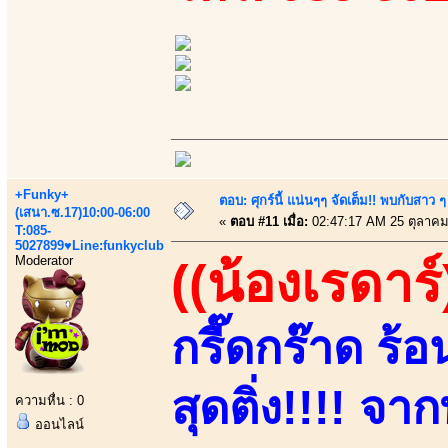
+Funky+
ตอบ: ศุกร์นี้ แน่นๆๆ จัดเต็ม!! พบกับสา
(เสนา.ซ.17)10:00-06:00
«
ตอบ #11 เมื่อ:
02:47:17 AM 25 ตุลาคม
T:085-
5027899♥Line:funkyclub
Moderator
((น้องเรดาร์
กรี๊ดกร๊าด ร้
สุดติ่ง!!!! จา
ความหื่น : 0
ออนไลน์