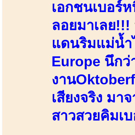
เอกชนเบอร์หนึ่
ลอยมาเลย!!! 
แดนริมแม่น้ำ
Europe นึกว่าน
งานOktoberfe
เสียงจริง มา
สาวสวยคิมเบอฯ!