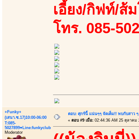
เอี้ยง/กิฟท์/ส
โทร. 085-50
+Funky+
ตอบ: ศุกร์นี้ แน่นๆๆ จัดเต็ม!! พบกับสา
(เสนา.ซ.17)10:00-06:00
«
ตอบ #9 เมื่อ:
02:44:36 AM 25 ตุลาคม 
T:085-
5027899♥Line:funkyclub
Moderator