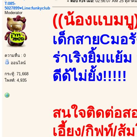
«
ตอบ #14 เมื่อ:
02:56:07 AM 25 ตุลาคม
T:085-
5027899♥Line:funkyclub
Moderator
((น้องแบมบู
เด็กสายCมอร
ร่าเริงยิ้มแย้
ความหื่น : 0
ออนไลน์
ดีด้ไม่ยั้ง!!!!!
กระทู้: 71,668
โพสต์: 4,935
สนใจติดต่อสอ
เอี้ยง/กิฟท์/ส