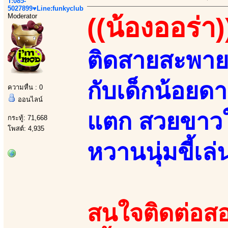
T:085-
5027899♥Line:funkyclub
Moderator
((น้องออร่า)
ติดสายสะพาย
กับเด็กน้อยดา
ความหื่น : 0
ออนไลน์
แตก สวยขาวใ
กระทู้: 71,668
โพสต์: 4,935
หวานนุ่มขี้เล่
สนใจติดต่อสอ