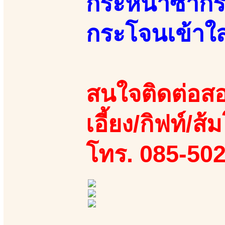
กระหน่ำซ้ำกร
กระโจนเข้าใส
สนใจติดต่อสอ
เอี้ยง/กิฟท์/ส
โทร. 085-50