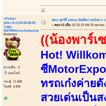
+Funky+
ตอบ: ศุกร์นี้ แน่นๆๆ จัดเต็ม!! พบกับสา
(เสนา.ซ.17)10:00-06:00
«
ตอบ #3 เมื่อ:
02:33:23 AM 25 ตุลาคม 
T:085-
5027899♥Line:funkyclub
Moderator
((น้องพาร์เ
Hot! Willkom
ซีMotorExpoง
ความหื่น : 0
ออนไลน์
ทรถเก๋งค่ายดั
กระทู้: 71,668
โพสต์: 4,935
สวยเด่นเป็นส