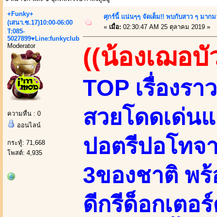
+Funky+
ศุกร์นี้ แน่นๆๆ จัดเต็ม!! พบกับสาว ๆ มาก
(เสนา.ซ.17)10:00-06:00
«
เมื่อ:
02:30:47 AM 25 ตุลาคม 2019 »
T:085-
5027899♥Line:funkyclub
Moderator
((น้องเฌอบั
TOP เรื่องราว
สวยโดดเด่นแส
ความหื่น : 0
ออนไลน์
ปอตรีปอโทจา
กระทู้: 71,668
โพสต์: 4,935
3ของชาติ พร้
ดีกรีด็อกเตอร