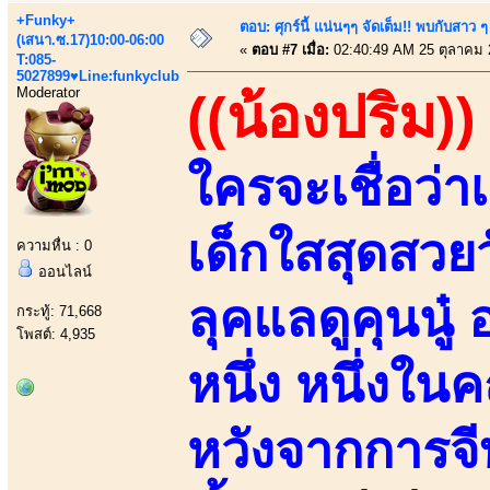
+Funky+
ตอบ: ศุกร์นี้ แน่นๆๆ จัดเต็ม!! พบกับสา
(เสนา.ซ.17)10:00-06:00
«
ตอบ #7 เมื่อ:
02:40:49 AM 25 ตุลาคม 
T:085-
5027899♥Line:funkyclub
Moderator
((น้องปริม))
ใครจะเชื่อว่า
เด็กใสสุดสวยว
ความหื่น : 0
ออนไลน์
ลุคแลดูคุนนู๋
กระทู้: 71,668
โพสต์: 4,935
หนึ่ง หนึ่ง
หวังจากการจีบ