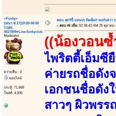
+Funky+
ตอบ: ศุกร์นี้ แน่นๆๆ จัดเต็ม!! พบกับสา
(เสนา.ซ.17)10:00-06:00
«
ตอบ #6 เมื่อ:
02:38:43 AM 25 ตุลาคม 
T:085-
5027899♥Line:funkyclub
Moderator
((น้องวอนซ้
ไพริตตี้เอ็มซ
ค่ายรถชื่อดั
ความหื่น : 0
ออนไลน์
เอกชนชื่อดัง
กระทู้: 71,668
โพสต์: 4,935
สาวๆ ผิวพรร