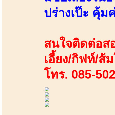
ปร่างเป๊ะ คุ้
สนใจติดต่อสอ
เอี้ยง/กิฟท์/ส
โทร. 085-50