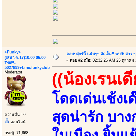
+Funky+
ตอบ: ศุกร์นี้ แน่นๆๆ จัดเต็ม!! พบกับสา
(เสนา.ซ.17)10:00-06:00
«
ตอบ #2 เมื่อ:
02:32:26 AM 25 ตุลาคม 
T:085-
5027899♥Line:funkyclub
Moderator
((น้องเรนเดีย
โดดเด่นเช้งเด
สุดน่ารัก บา
ความหื่น : 0
ออนไลน์
ในเมือง ยิ้มแ
กระทู้: 71,668