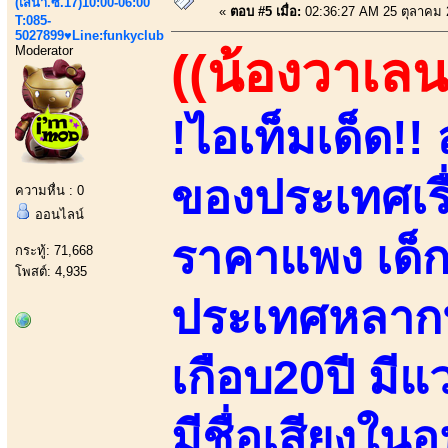
(เสนา.ซ.17)10:00-06:00
«
ตอบ #5 เมื่อ:
02:36:27 AM 25 ตุลาคม 
T:085-
5027899♥Line:funkyclub
Moderator
((น้องวาเลน
!ไอเท็มเด็ด!
ของประเทศเรื
ความหื่น : 0
ออนไลน์
ราคาแพง เด็กI
กระทู้: 71,668
โพสต์: 4,935
ประเทศหลากห
เกือบ20ปี มี
มีชื่อเสียงใ