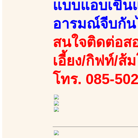
แบบแอบเขินแอบ
อารมณ์จีบกัน
สนใจติดต่อสอ
เอี้ยง/กิฟท์/ส
โทร. 085-50