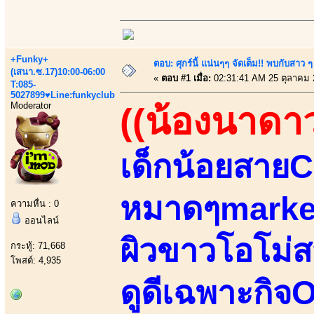
+Funky+
ตอบ: ศุกร์นี้ แน่นๆๆ จัดเต็ม!! พบกับสา
(เสนา.ซ.17)10:00-06:00
«
ตอบ #1 เมื่อ:
02:31:41 AM 25 ตุลาคม 
T:085-
5027899♥Line:funkyclub
Moderator
((น้องนาดาว
เด็กน้อยสาย
หมาดๆmarke
ความหื่น : 0
ออนไลน์
ผิวขาวโอโม่ส
กระทู้: 71,668
โพสต์: 4,935
ดูดีเฉพาะกิจ