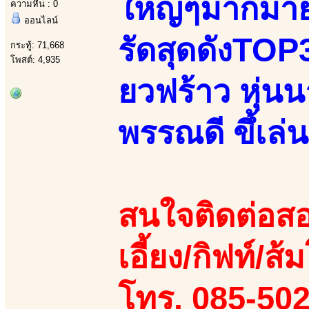
ใหญ่ๆมากมาย
ความหื่น : 0
ออนไลน์
รัดสุดดังTOP3
กระทู้: 71,668
โพสต์: 4,935
ยวฟร้าว หุ่น
พรรณดี ขึ้เล่
สนใจติดต่อสอ
เอี้ยง/กิฟท์/ส
โทร. 085-50