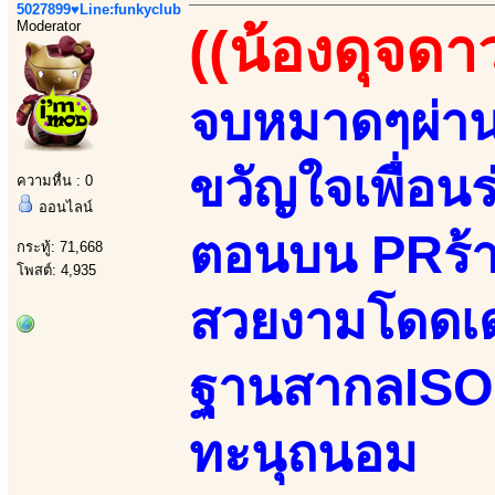
5027899♥Line:funkyclub
Moderator
((น้องดุจดา
จบหมาดๆผ่าน
ขวัญใจเพื่อน
ความหื่น : 0
ออนไลน์
ตอนบน PRร้า
กระทู้: 71,668
โพสต์: 4,935
สวยงามโดดเด
ฐานสากลISO น่
ทะนุถนอม