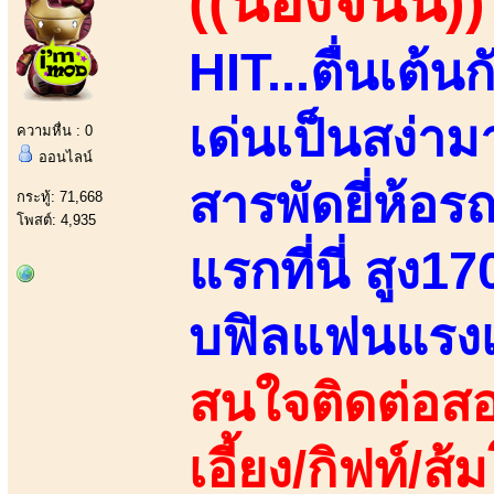
((น้องจินนี่))
HIT...ตื่นเต้น
เด่นเป็นสง่า
ความหื่น : 0
ออนไลน์
สารพัดยี่ห้อร
กระทู้: 71,668
โพสต์: 4,935
แรกที่นี่ สูง
บฟิลแฟนแรงเ
สนใจติดต่อสอ
เอี้ยง/กิฟท์/ส