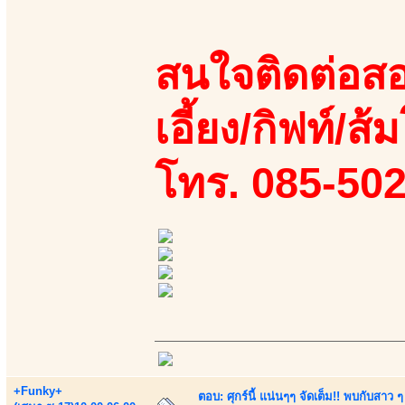
สนใจติดต่อสอ
เอี้ยง/กิฟท์/ส
โทร. 085-50
+Funky+
ตอบ: ศุกร์นี้ แน่นๆๆ จัดเต็ม!! พบกับสา