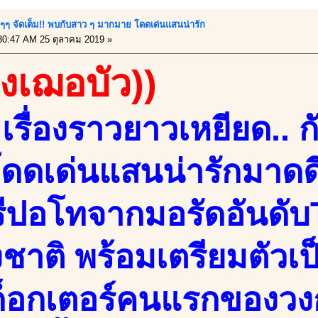
น่นๆๆ จัดเต็ม!! พบกับสาว ๆ มากมาย โดดเด่นแสนน่ารัก
30:47 AM 25 ตุลาคม 2019 »
องเฌอบัว))
รื่องราวยาวเหยียด.. กั
ดดเด่นแสนน่ารักมาดดี
ีปอโทจากมอรัดอันดั
ชาติ พร้อมเตรียมตัวเป
ด็อกเตอร์คนแรกของวงกา