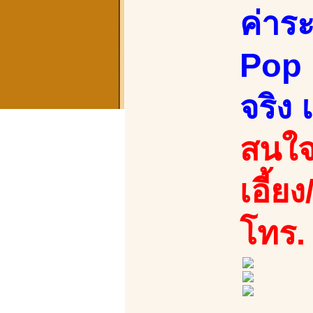
ค่าระ
Pop แ
จริง 
สนใจ
เอี้ย
โทร.