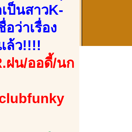
่าเป็นสาวK-
อว่าเรื่อง
แล้ว!!!!
.ฝน/ออดี้/นก
 clubfunky