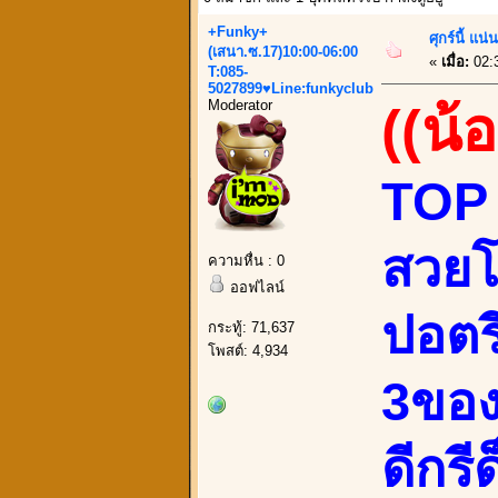
+Funky+
ศุกร์นี้ แ
(เสนา.ซ.17)10:00-06:00
«
เมื่อ:
02:
T:085-
5027899♥Line:funkyclub
Moderator
((น้
TOP เ
สวยโ
ความหื่น : 0
ออฟไลน์
ปอตร
กระทู้: 71,637
โพสต์: 4,934
3ของ
ดีกรี