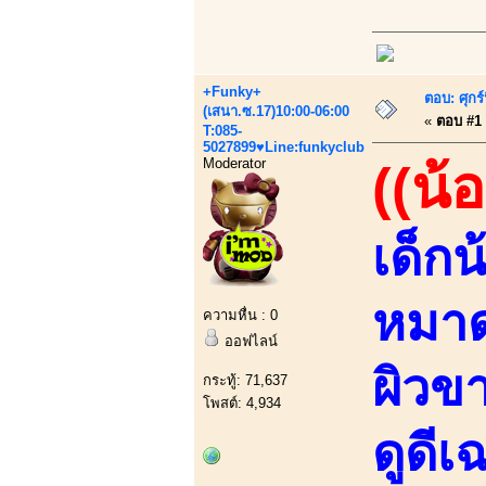
+Funky+
ตอบ: ศุกร
(เสนา.ซ.17)10:00-06:00
«
ตอบ #1 เ
T:085-
5027899♥Line:funkyclub
Moderator
((น้
เด็ก
หมาด
ความหื่น : 0
ออฟไลน์
ผิวข
กระทู้: 71,637
โพสต์: 4,934
ดูดี