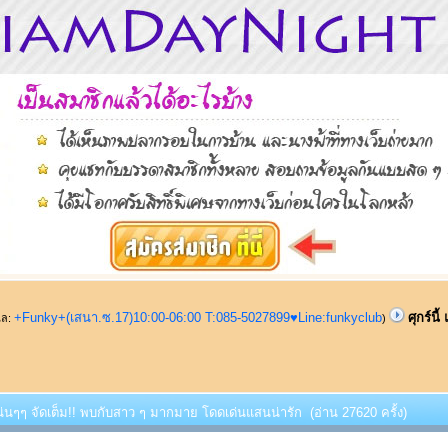
+Funky+(เสนา.ซ.17)10:00-06:00 T:085-5027899♥Line:funkyclub
ศุกร์น
ูแล:
)
้ แน่นๆๆ จัดเต็ม!! พบกับสาว ๆ มากมาย โดดเด่นแสนน่ารัก (อ่าน 27620 ครั้ง)