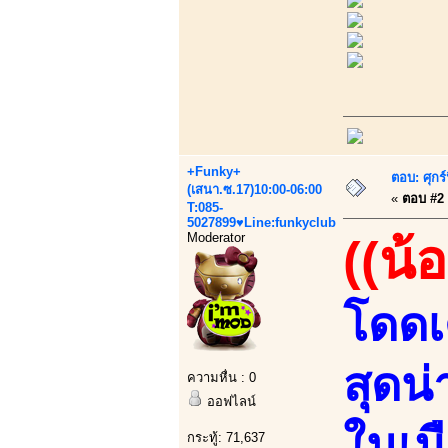
+Funky+
ตอบ: ศุกร
(เสนา.ซ.17)10:00-06:00
«
ตอบ #2 เ
T:085-
5027899♥Line:funkyclub
Moderator
((น้
โดดเด
สุดน
ความหื่น : 0
ออฟไลน์
ในเมื
กระทู้: 71,637