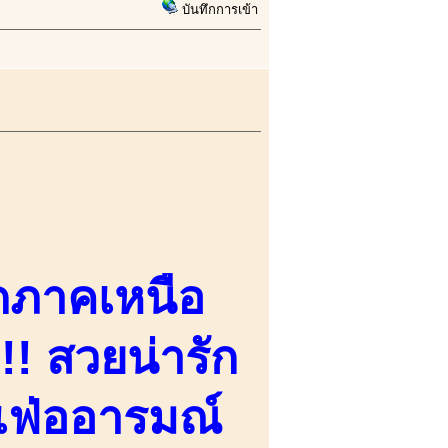
บันทึกการเข้า
ดภาคเหนือ
!! สวยน่ารัก
นเฟ่ออารมณ์