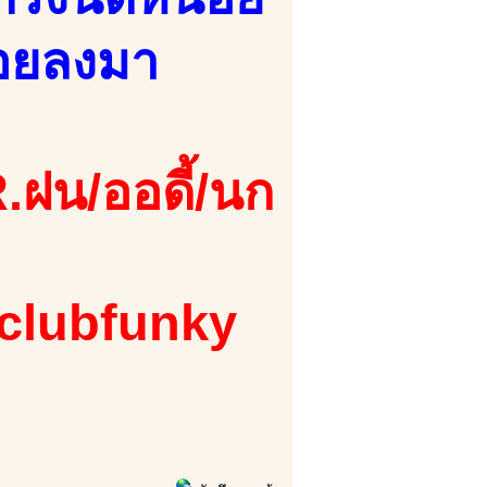
ลอยลงมา
.ฝน/ออดี้/นก
 clubfunky