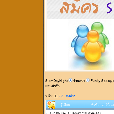
SiamDayNight
ร้านสปา
Funky Spa
(ผู้ด
แสนน่ารัก
หน้า: [
1
]
2
3
ลงล่าง
ผู้เขียน
หัวข้อ: ศุกร์นี
0 สมาชิก และ 1 บุคคลทั่วไป กำลังดูอยู่