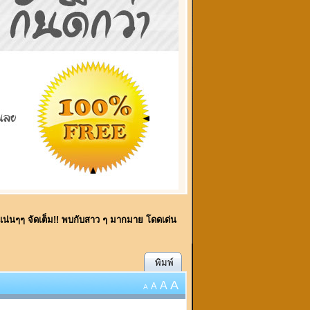
ี้ แน่นๆๆ จัดเต็ม!! พบกับสาว ๆ มากมาย โดดเด่น
พิมพ์
A
A
A
A