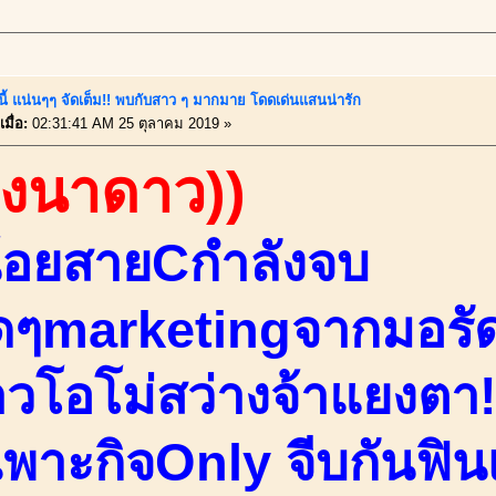
์นี้ แน่นๆๆ จัดเต็ม!! พบกับสาว ๆ มากมาย โดดเด่นแสนน่ารัก
มื่อ:
02:31:41 AM 25 ตุลาคม 2019 »
องนาดาว))
น้อยสายCกำลังจบ
ๆmarketingจากมอรั
าวโอโม่สว่างจ้าแยงตา!
เฉพาะกิจOnly จีบกันฟิ