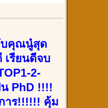
บคุณนู๋สุด
 เรียนดีจบ
บTOP1-2-
็น PhD !!!!
ร!!!!!! คุ้ม