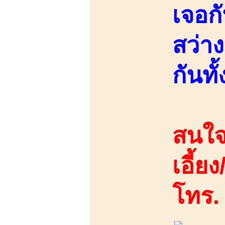
เจอก
สว่า
กันทั้
สนใจ
เอี้ย
โทร.