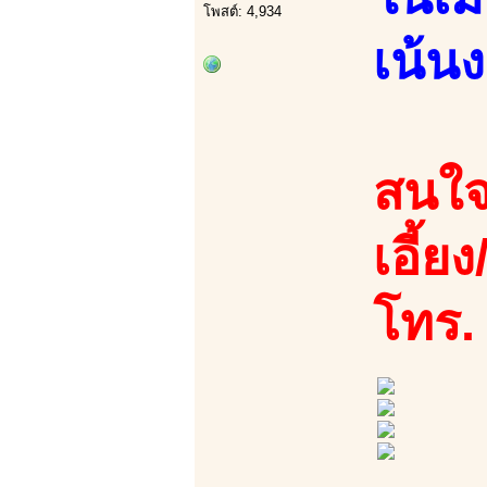
โพสต์: 4,934
เน้น
สนใจ
เอี้ย
โทร.